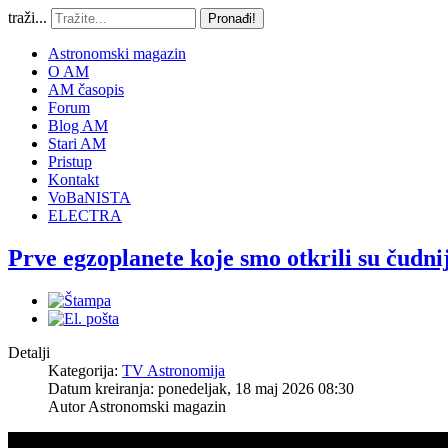
traži...
Pronađi!
Astronomski magazin
O AM
AM časopis
Forum
Blog AM
Stari AM
Pristup
Kontakt
VoBaNISTA
ELECTRA
Prve egzoplanete koje smo otkrili su čudnij
Detalji
Kategorija:
TV Astronomija
Datum kreiranja: ponedeljak, 18 maj 2026 08:30
Autor
Astronomski magazin