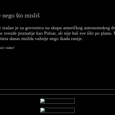
 nego što misliš
ne izašao je za govornicu na skupu američkog astronomskog d
e zvezde poznatije kao Pulsar, ali nije baš sve išlo po plan
iteta danas možda važnije nego ikada ranije.
deći video!