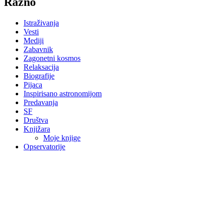
Razno
Istraživanja
Vesti
Mediji
Zabavnik
Zagonetni kosmos
Relaksacija
Biografije
Pijaca
Inspirisano astronomijom
Predavanja
SF
Društva
Knjižara
Moje knjige
Opservatorije