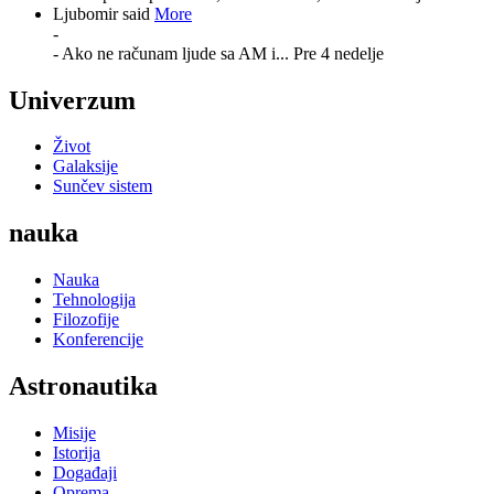
Ljubomir said
More
-
- Ako ne računam ljude sa AM i...
Pre 4 nedelje
Univerzum
Život
Galaksije
Sunčev sistem
nauka
Nauka
Tehnologija
Filozofije
Konferencije
Astronautika
Misije
Istorija
Događaji
Oprema