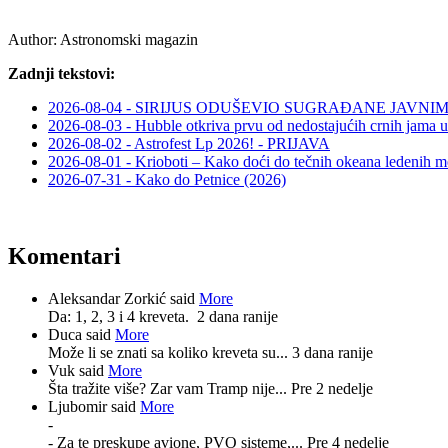
Author:
Astronomski magazin
Zadnji tekstovi:
2026-08-04 - SIRIJUS ODUŠEVIO SUGRAĐANE JAV
2026-08-03 - Hubble otkriva prvu od nedostajućih crnih jama u
2026-08-02 - Astrofest Lp 2026! - PRIJAVA
2026-08-01 - Krioboti – Kako doći do tečnih okeana ledenih m
2026-07-31 - Kako do Petnice (2026)
Komentari
Aleksandar Zorkić said
More
Da: 1, 2, 3 i 4 kreveta.
2 dana ranije
Duca said
More
Može li se znati sa koliko kreveta su...
3 dana ranije
Vuk said
More
Šta tražite više? Zar vam Tramp nije...
Pre 2 nedelje
Ljubomir said
More
-
- Za te preskupe avione, PVO sisteme,...
Pre 4 nedelje