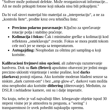
"Softver može potisnuti defekte. Može reorganizovati informacije...
Ali ne može prikupiti fotone koji nikada nisu bili prikupljeni."
Da bi vaš sirovi materijal bio materijal za „interpretaciju“, a ne za
„kontrolu štete“, prođite kroz ovu tehničku listu:
Precizno polarno poravnanje:
Ključno za sprečavanje
rotacije polja i stabilno praćenje.
Kolimacija i fokus:
Čak i minimalne greške u kolimaciji kod
reflektora „omekšavaju“ zvezde. Fokus se mora pratiti tokom
cele noći jer se menja sa temperaturom.
Autogajding:
Neophodan za oštrinu pri sampling-u koji
koristite.
Kalibracioni frejmovi nisu opcioni
, ali zahtevaju razumevanje
hardvera. Dok su
flats (fletovi)
apsolutno obavezni jer jedini mogu
precizno ukloniti vinjetiranje i senke prašine, kod
darks
(darkova)
postoji nijansa. Ako koristite moderan hlađeni senzor sa
niskim „dark current-om“ i bez „amp glow-a“, darkovi vam možda
nisu neophodni ako koristite
dithering
(diterovanje). Međutim, za
DSLR i nehlađene kamere, oni su i dalje imperativ.
Na kraju, nebo je vaš najvažniji filter. Izbegavajte objekte ispod 30
stepeni visine jer je atmosfera tu pregusta, a "seeing" i
transparentnost će uvek pobediti najskuplju opremu.