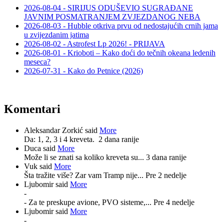
2026-08-04 - SIRIJUS ODUŠEVIO SUGRAĐANE
JAVNIM POSMATRANJEM ZVJEZDANOG NEBA
2026-08-03 - Hubble otkriva prvu od nedostajućih crnih jama
u zvijezdanim jatima
2026-08-02 - Astrofest Lp 2026! - PRIJAVA
2026-08-01 - Krioboti – Kako doći do tečnih okeana ledenih
meseca?
2026-07-31 - Kako do Petnice (2026)
Komentari
Aleksandar Zorkić said
More
Da: 1, 2, 3 i 4 kreveta.
2 dana ranije
Duca said
More
Može li se znati sa koliko kreveta su...
3 dana ranije
Vuk said
More
Šta tražite više? Zar vam Tramp nije...
Pre 2 nedelje
Ljubomir said
More
-
- Za te preskupe avione, PVO sisteme,...
Pre 4 nedelje
Ljubomir said
More
-