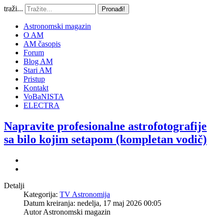
traži...
Pronađi!
Astronomski magazin
O AM
AM časopis
Forum
Blog AM
Stari AM
Pristup
Kontakt
VoBaNISTA
ELECTRA
Napravite profesionalne astrofotografije
sa bilo kojim setapom (kompletan vodič)
Detalji
Kategorija:
TV Astronomija
Datum kreiranja: nedelja, 17 maj 2026 00:05
Autor
Astronomski magazin