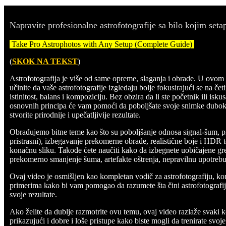
Napravite profesionalne astrofotografije sa bilo kojim se
Take Pro Astrophotos with Any Setup (Complete Guide)
(
SKOK NA TEKST
)
Astrofotografija je više od same opreme, slaganja i obrade. U ov
učinite da vaše astrofotografije izgledaju bolje fokusirajući se na četi
istinitost, balans i kompoziciju. Bez obzira da li ste početnik ili is
osnovnih principa će vam pomoći da poboljšate svoje snimke dubok
stvorite prirodnije i upečatljivije rezultate.
Obrađujemo bitne teme kao što su poboljšanje odnosa signal-šum, pra
pristrasni), izbegavanje prekomerne obrade, realistične boje i HDR 
konačnu sliku. Takođe ćete naučiti kako da izbegnete uobičajene greš
prekomerno smanjenje šuma, artefakte oštrenja, nepravilnu upotreb
Ovaj video je osmišljen kao kompletan vodič za astrofotografiju, ko
primerima kako bi vam pomogao da razumete šta čini astrofotografij
svoje rezultate.
Ako želite da dublje razmotrite ovu temu, ovaj video razlaže svaki 
prikazujući i dobre i loše pristupe kako biste mogli da trenirate sv