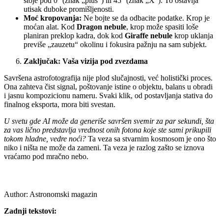
stoje pod 0° (znak „plus“) ili 45° (znak „X“). To ostavlja
utisak duboke promišljenosti.
Moć kropovanja:
Ne bojte se da odbacite podatke. Krop je
moćan alat. Kod
Dragon nebule
, krop može spasiti loše
planiran preklop kadra, dok kod
Giraffe nebule
krop uklanja
previše „zauzetu“ okolinu i fokusira pažnju na sam subjekt.
Zaključak: Vaša vizija pod zvezdama
Savršena astrofotografija nije plod slučajnosti, već holistički proces.
Ona zahteva čist signal, poštovanje istine o objektu, balans u obradi
i jasnu kompozicionu nameru. Svaki klik, od postavljanja stativa do
finalnog eksporta, mora biti svestan.
U svetu gde AI može da generiše savršen svemir za par sekundi, šta
za vas lično predstavlja vrednost onih fotona koje ste sami prikupili
tokom hladne, vedre noći?
Ta veza sa stvarnim kosmosom je ono što
niko i ništa ne može da zameni. Ta veza je razlog zašto se iznova
vraćamo pod mračno nebo.
Author:
Astronomski magazin
Zadnji tekstovi: