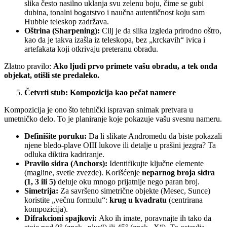
slika često nasilno uklanja svu zelenu boju, čime se gubi
dubina, tonalni bogatstvo i naučna autentičnost koju sam
Hubble teleskop zadržava.
Oštrina (Sharpening):
Cilj je da slika izgleda prirodno oštro,
kao da je takva izašla iz teleskopa, bez „krckavih“ ivica i
artefakata koji otkrivaju preteranu obradu.
Zlatno pravilo:
Ako ljudi prvo primete vašu obradu, a tek onda
objekat, otišli ste predaleko.
Četvrti stub: Kompozicija kao pečat namere
Kompozicija je ono što tehnički ispravan snimak pretvara u
umetničko delo. To je planiranje koje pokazuje vašu svesnu nameru.
Definišite poruku:
Da li slikate Andromedu da biste pokazali
njene bledo-plave OIII lukove ili detalje u prašini jezgra? Ta
odluka diktira kadriranje.
Pravilo sidra (Anchors):
Identifikujte ključne elemente
(magline, svetle zvezde). Korišćenje
neparnog broja sidra
(1, 3 ili 5)
deluje oku mnogo prijatnije nego paran broj.
Simetrija:
Za savršeno simetrične objekte (Mesec, Sunce)
koristite „večnu formulu“:
krug u kvadratu
(centrirana
kompozicija).
Difrakcioni spajkovi:
Ako ih imate, poravnajte ih tako da