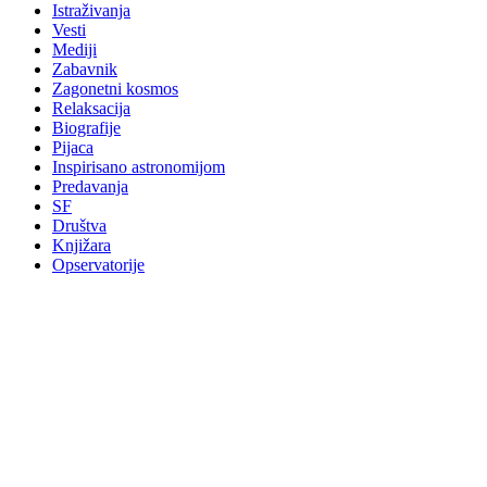
Istraživanja
Vesti
Mediji
Zabavnik
Zagonetni kosmos
Relaksacija
Biografije
Pijaca
Inspirisano astronomijom
Predavanja
SF
Društva
Knjižara
Opservatorije