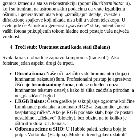
granica između alata za rekonstrukciju (poput
BlurXterminator-a
),
koji su trenirani na astronomskim podacima da vrate izgubljenu
oštrinu, i generativnih alata koji „izmišljaju“ detalje, zvezde i
difrakcione spajkove koji nikada nisu bili u vašem teleskopu. U
svetu gde će AI uskoro generisati „savršene“ slike, autentičnost
vaših fotona prikupljenih tokom hladne noći postaje vaša najveća
vrednost.
Treći stub: Umetnost znati kada stati (Balans)
Svaki korak u obradi je zapravo kompromis (trade-off). Ako
forsirate jedan aspekt, drugi će trpeti.
Obrada šuma:
Naše oči različito vide hrominantni (boja) i
luminantni (tekstura) šum. Profesionalni pristup je agresivno
čišćenje
hrominantnog šuma
, dok se određena doza
luminantne teksture ostavlja kako bi slika zadržala prirodan, a
ne „plastičan“ izgled.
LRGB Balans:
Česta greška je sakupljanje ogromne količine
Luminance podataka, a premalo RGB-a. Zapamtite: „nema
besplatnog ručka“. Ako je RGB podatak slab, boje će postati
nestabilne i „flekave“ (blotchy), bez obzira na to koliko je
oštra struktura iz L kanala.
Odbrana zelene u SHO:
U Hubble paleti, zelena boja je
potpis Vodonika (H-alpha). Moderni trend „plavo-zlatnih“