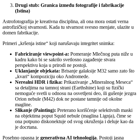
Drugi stub: Granica između fotografije i fabrikacije
(Istina)
Astrofotografija je kreativna disciplina, ali ona mora ostati verna
astrofizičkoj stvarnosti. Kada tu stvarnost svesno menjate, ulazite u
domen fabrikacije.
Primeri „kršenja istine“ koji narušavaju integritet snimka:
Fabriciranje viewpoint-a:
Pomeranje Mlečnog puta niže u
kadru kako bi se sakrilo svetlosno zagađenje stvara
perspektivu koja u prirodi ne postoji.
Uklanjanje objekata:
Brisanje galaksije M32 samo zato što
„kvari“ kompoziciju oko Andromede.
Nerealni HDR i fizika:
Prikazivanje „Mineralnog Meseca“
sa detaljima na tamnoj strani (Earthshine) koji su fizički
nemoguće svetli u odnosu na osvetljeni deo, ili gušenje jezgra
Orion nebule (M42) dok ne postane tamnije od okolne
magline.
Slikanje (Painting):
Preterano korišćenje selektivnih maski
na objektima poput Squid nebule (maglina Lignja), čime se
ona potpuno diskonektuje od svog okruženja i deluje kao da
je docrtana.
Posebno opasna je
generativna AI tehnologija
. Postoji jasna