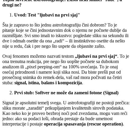
drugi ne?
Uvod: Test "ljubavi na prvi sjaj"
Šta je zapravo to što jednu astrofotografiju čini dobrom? To je
pitanje koje se čini jednostavnim dok o njemu ne počnete dublje da
razmišljate. Svi smo imali to iskustvo: pogledate sliku na sekundu ili
dve i odmah osetite da ona „radi“ – ili instinktivno osetite da nešto
nije u redu, čak i pre nego što uspete da objasnite zašto.
Ovaj fenomen možemo nazvati testom
„ljubavi na prvi sjaj“
. To je
ona trenutna reakcija, pre nego što uopšte počnete sa dubokom
analizom ili „pixel peeping-om“ na 100% uvećanja. To je onaj
osećaj prirodnosti i namere koji slika nosi. Da biste prešli put od
prosečnog snimka do remek-dela, vaš rad mora počivati na četiri
stuba:
signal, istina, balans i kompozicija
.
Prvi stub: Softver ne može da zameni fotone (Signal)
Signal je apsolutni temelj svega. U astrofotografiji ne postoji prečica:
sliku morate „zaraditi“ prikupljanjem kvalitetnih sirovih podataka.
Kao neko ko je proveo bezbroj noći pod zvezdama, mogu vam reći
jedno: ako su podaci loši, obrada prestaje da bude umetnost
interpretacije i postaje
operacija spasavanja (rescue operation)
.