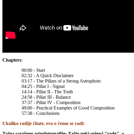
Chapters
:
00:00 - Start
02:32 - A Quick Disclaimer
03:17 - The Pillars of a Strong Astrophoto
04:25 - Pillar I - Signal
14:14 - Pillar II - The Truth
24:58 - Pillar III - Balance
37:37 - Pillar IV - Composition
49:00 - Practical Examples of Good Composition
57:38 - Conclusions
Ukoliko
radije čitate, evo o čemu se radi:
Tajna savršene astrofotografije: Zašto neki snimci "rade", a