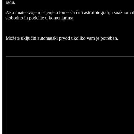
radu.
Ako imate svoje mišljenje o tome šta čini astrofotografiju snažnom i
slobodno ih podelite u komentarima.
Možete uključiti automatski prvod ukoliko vam je potreban.