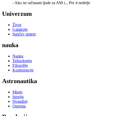
- Ako ne računam ljude sa AM i...
Pre 4 nedelje
Univerzum
Život
Galaksije
Sunčev sistem
nauka
Nauka
Tehnologija
Filozofije
Konferencije
Astronautika
Misije
Istorija
Događaji
Oprema