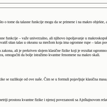
 o tome da talasne funkcije mogu da se primene i na makro objekte, a
ne funkcije – važe univerzalno, ali njihovo ispoljavanje u makroskops
vatiš sitan talas u okeanu sa mrežom koja ima ogromne rupe – talas post
ih zakona, ali je prekriven slojem klasične fizike koji je rezultat ogromn
tara, omogućiti da bolje istražimo kvantne fenomene na makro skali.
ike se razlikuje od ove naše. Čim se u formuli pojavljuje klasična masa, 
triji prostora kvantne fizike i njenoj povezanosti sa Ajnštajnovom rel