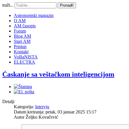
traži...
Pronađi!
Astronomski magazin
O AM
AM časopis
Forum
Blog AM
Stari AM
Pristup
Kontakt
VoBaNISTA
ELECTRA
Ćaskanje sa veštačkom inteligencijom
Detalji
Kategorija:
Intervju
Datum kreiranja: petak, 03 januar 2025 15:17
Autor
Željko Kovačević