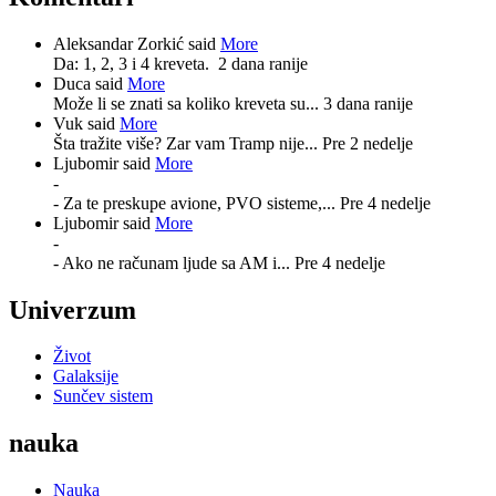
Aleksandar Zorkić said
More
Da: 1, 2, 3 i 4 kreveta.
2 dana ranije
Duca said
More
Može li se znati sa koliko kreveta su...
3 dana ranije
Vuk said
More
Šta tražite više? Zar vam Tramp nije...
Pre 2 nedelje
Ljubomir said
More
-
- Za te preskupe avione, PVO sisteme,...
Pre 4 nedelje
Ljubomir said
More
-
- Ako ne računam ljude sa AM i...
Pre 4 nedelje
Univerzum
Život
Galaksije
Sunčev sistem
nauka
Nauka