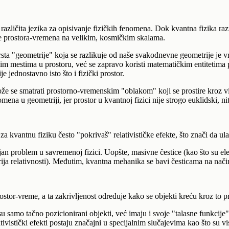
va različita jezika za opisivanje fizičkih fenomena. Dok kvantna fizika 
ije prostora-vremena na velikim, kosmičkim skalama.
vrsta "geometrije" koja se razlikuje od naše svakodnevne geometrije je
nim mestima u prostoru, već se zapravo koristi matematičkim entitetima p
 jednostavno isto što i fizički prostor.
može se smatrati prostorno-vremenskim "oblakom" koji se prostire kroz 
ena u geometriji, jer prostor u kvantnoj fizici nije strogo euklidski, ni
 kvantnu fiziku često "pokrivaš" relativističke efekte, što znači da ula
an problem u savremenoj fizici. Uopšte, masivne čestice (kao što su ele
rija relativnosti). Međutim, kvantna mehanika se bavi česticama na nači
rostor-vreme, a ta zakrivljenost određuje kako se objekti kreću kroz to 
su samo tačno pozicionirani objekti, već imaju i svoje "talasne funkcije
tivistički efekti postaju značajni u specijalnim slučajevima kao što su v