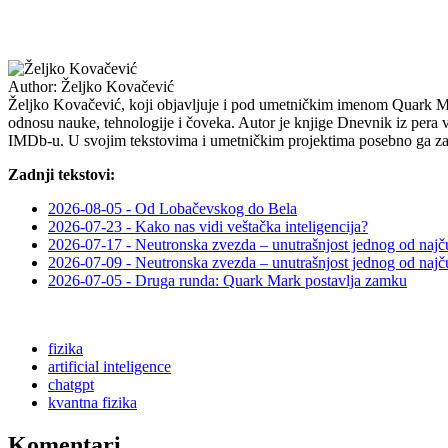
Author:
Željko Kovačević
Željko Kovačević, koji objavljuje i pod umetničkim imenom Quark Mark,
odnosu nauke, tehnologije i čoveka. Autor je knjige Dnevnik iz pera va
IMDb-u. U svojim tekstovima i umetničkim projektima posebno ga zani
Zadnji tekstovi:
2026-08-05 - Od Lobačevskog do Bela
2026-07-23 - Kako nas vidi veštačka inteligencija?
2026-07-17 - Neutronska zvezda – unutrašnjost jednog od najču
2026-07-09 - Neutronska zvezda – unutrašnjost jednog od najč
2026-07-05 - Druga runda: Quark Mark postavlja zamku
fizika
artificial inteligence
chatgpt
kvantna fizika
Komentari