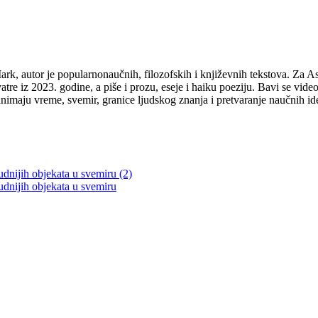
 autor je popularnonaučnih, filozofskih i književnih tekstova. Za Astr
tre iz 2023. godine, a piše i prozu, eseje i haiku poeziju. Bavi se vid
maju vreme, svemir, granice ljudskog znanja i pretvaranje naučnih ide
dnijih objekata u svemiru (2)
udnijih objekata u svemiru