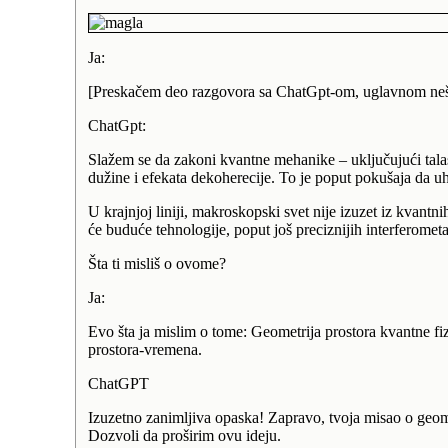
Ja:
[Preskačem deo razgovora sa ChatGpt-om, uglavnom nešto
ChatGpt:
Slažem se da zakoni kvantne mehanike – uključujući talas
dužine i efekata dekoherecije. To je poput pokušaja da uh
U krajnjoj liniji, makroskopski svet nije izuzet iz kvantn
će buduće tehnologije, poput još preciznijih interferome
Šta ti misliš o ovome?
Ja:
Evo šta ja mislim o tome: Geometrija prostora kvantne fiz
prostora-vremena.
ChatGPT
Izuzetno zanimljiva opaska! Zapravo, tvoja misao o geome
Dozvoli da proširim ovu ideju.