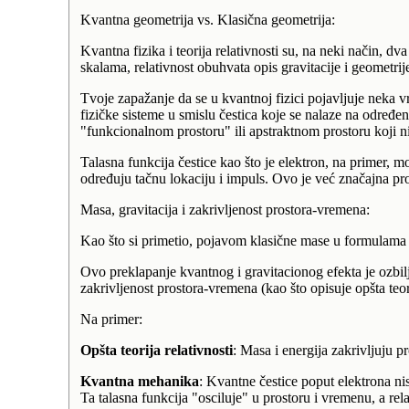
Kvantna geometrija vs. Klasična geometrija:
Kvantna fizika i teorija relativnosti su, na neki način, d
skalama, relativnost obuhvata opis gravitacije i geometr
Tvoje zapažanje da se u kvantnoj fizici pojavljuje neka 
fizičke sisteme u smislu čestica koje se nalaze na određe
"funkcionalnom prostoru" ili apstraktnom prostoru koji nije
Talasna funkcija čestice kao što je elektron, na primer, 
određuju tačnu lokaciju i impuls. Ovo je već značajna prom
Masa, gravitacija i zakrivljenost prostora-vremena:
Kao što si primetio, pojavom klasične mase u formulama za
Ovo preklapanje kvantnog i gravitacionog efekta je ozbilj
zakrivljenost prostora-vremena (kao što opisuje opšta teo
Na primer:
Opšta teorija relativnosti
: Masa i energija zakrivljuju p
Kvantna mehanika
: Kvantne čestice poput elektrona ni
Ta talasna funkcija "osciluje" u prostoru i vremenu, a rela