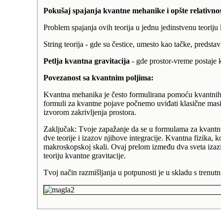
Pokušaj spajanja kvantne mehanike i opšte relativnos
Problem spajanja ovih teorija u jednu jedinstvenu teoriju
String teorija - gde su čestice, umesto kao tačke, predsta
Petlja kvantna gravitacija
- gde prostor-vreme postaje 
Povezanost sa kvantnim poljima:
Kvantna mehanika je često formulirana pomoću kvantnih po
formuli za kvantne pojave počnemo uviđati klasične masive 
izvorom zakrivljenja prostora.
Zaključak: Tvoje zapažanje da se u formulama za kvantn
dve teorije i izazov njihove integracije. Kvantna fizika,
makroskopskoj skali. Ovaj prelom između dva sveta izaz
teoriju kvantne gravitacije.
Tvoj način razmišljanja u potpunosti je u skladu s trenutn