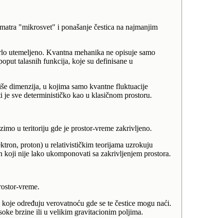
razmatra "mikrosvet" i ponašanje čestica na najmanjim
 vrlo utemeljeno. Kvantna mehanika ne opisuje samo
oput talasnih funkcija, koje su definisane u
više dimenzija, u kojima samo kvantne fluktuacije
ti je sve determinističko kao u klasičnom prostoru.
zimo u teritoriju gde je prostor-vreme zakrivljeno.
ktron, proton) u relativističkim teorijama uzrokuju
n koji nije lako ukomponovati sa zakrivljenjem prostora.
prostor-vreme.
" koje određuju verovatnoću gde se te čestice mogu naći.
isoke brzine ili u velikim gravitacionim poljima.