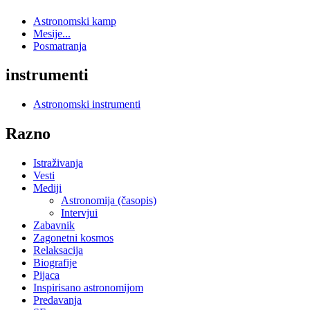
Astronomski kamp
Mesije...
Posmatranja
instrumenti
Astronomski instrumenti
Razno
Istraživanja
Vesti
Mediji
Astronomija (časopis)
Intervjui
Zabavnik
Zagonetni kosmos
Relaksacija
Biografije
Pijaca
Inspirisano astronomijom
Predavanja