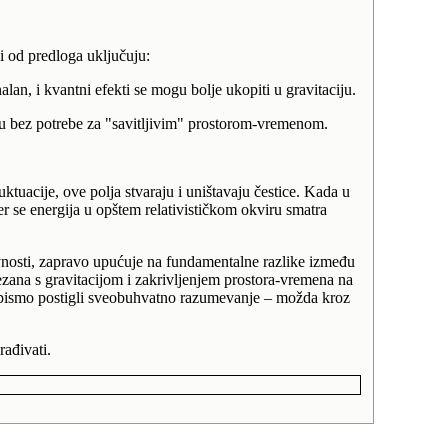
i od predloga uključuju:
lan, i kvantni efekti se mogu bolje ukopiti u gravitaciju.
u bez potrebe za "savitljivim" prostorom-vremenom.
uacije, ove polja stvaraju i uništavaju čestice. Kada u
jer se energija u opštem relativističkom okviru smatra
nosti, zapravo upućuje na fundamentalne razlike između
ezana s gravitacijom i zakrivljenjem prostora-vremena na
 bismo postigli sveobuhvatno razumevanje – možda kroz
rađivati.