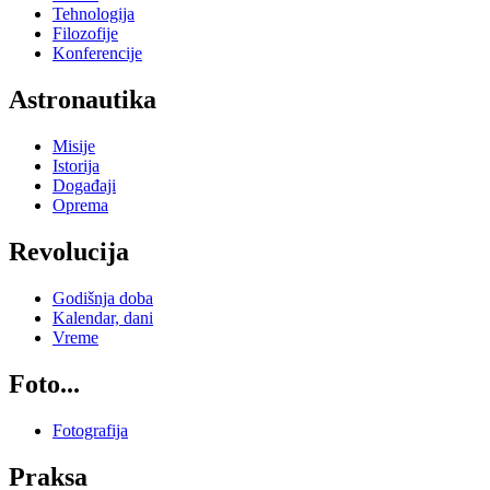
Tehnologija
Filozofije
Konferencije
Astronautika
Misije
Istorija
Događaji
Oprema
Revolucija
Godišnja doba
Kalendar, dani
Vreme
Foto...
Fotografija
Praksa