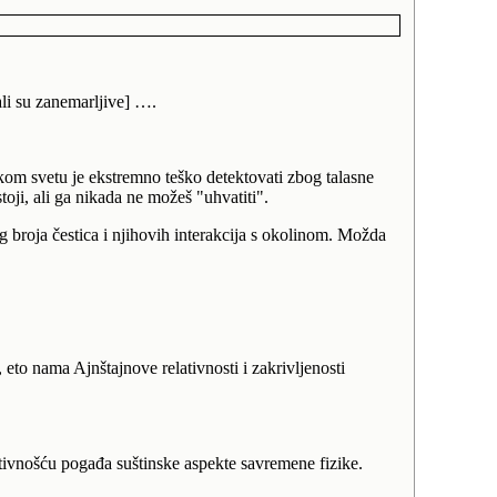
li su zanemarljive] ….
kom svetu je ekstremno teško detektovati zbog talasne
oji, ali ga nikada ne možeš "uhvatiti".
og broja čestica i njihovih interakcija s okolinom. Možda
eto nama Ajnštajnove relativnosti i zakrivljenosti
ativnošću pogađa suštinske aspekte savremene fizike.