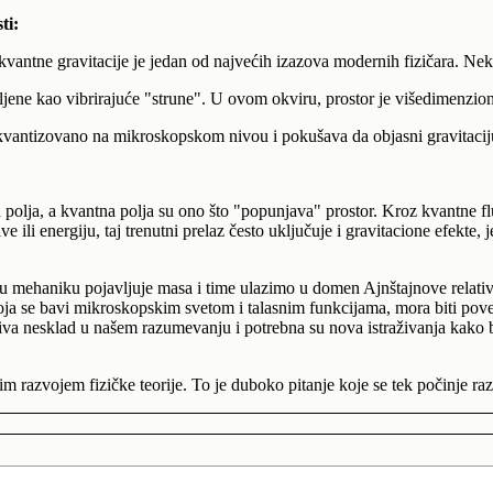
ti:
 kvantne gravitacije je jedan od najvećih izazova modernih fizičara. Nek
vljene kao vibrirajuće "strune". U ovom okviru, prostor je višedimenziona
kvantizovano na mikroskopskom nivou i pokušava da objasni gravitacij
lja, a kvantna polja su ono što "popunjava" prostor. Kroz kvantne flukt
ili energiju, taj trenutni prelaz često uključuje i gravitacione efekte, 
u mehaniku pojavljuje masa i time ulazimo u domen Ajnštajnove relativ
 koja se bavi mikroskopskim svetom i talasnim funkcijama, mora biti pov
iva nesklad u našem razumevanju i potrebna su nova istraživanja kako
im razvojem fizičke teorije. To je duboko pitanje koje se tek počinje raz