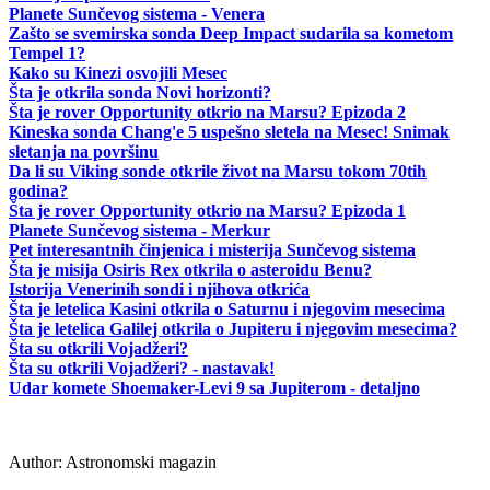
Planete Sunčevog sistema - Venera
Zašto se svemirska sonda Deep Impact sudarila sa kometom
Tempel 1?
Kako su Kinezi osvojili Mesec
Šta je otkrila sonda Novi horizonti?
Šta je rover Opportunity otkrio na Marsu? Epizoda 2
Kineska sonda Chang'e 5 uspešno sletela na Mesec! Snimak
sletanja na površinu
Da li su Viking sonde otkrile život na Marsu tokom 70tih
godina?
Šta je rover Opportunity otkrio na Marsu? Epizoda 1
Planete Sunčevog sistema - Merkur
Pet interesantnih činjenica i misterija Sunčevog sistema
Šta je misija Osiris Rex otkrila o asteroidu Benu?
Istorija Venerinih sondi i njihova otkrića
Šta je letelica Kasini otkrila o Saturnu i njegovim mesecima
Šta je letelica Galilej otkrila o Jupiteru i njegovim mesecima?
Šta su otkrili Vojadžeri?
Šta su otkrili Vojadžeri? - nastavak!
Udar komete Shoemaker-Levi 9 sa Jupiterom - detaljno
Author:
Astronomski magazin