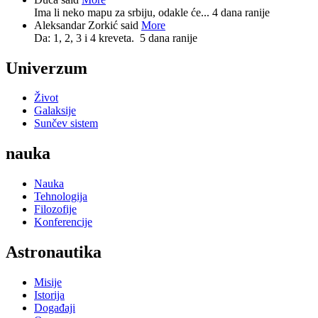
Ima li neko mapu za srbiju, odakle će...
4 dana ranije
Aleksandar Zorkić said
More
Da: 1, 2, 3 i 4 kreveta.
5 dana ranije
Univerzum
Život
Galaksije
Sunčev sistem
nauka
Nauka
Tehnologija
Filozofije
Konferencije
Astronautika
Misije
Istorija
Događaji