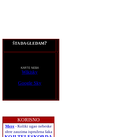
?
ŠTA DA GLEDAM
KARTE NEBA
Wikisky
Google Sky
KORISNO
Mere
- Koliki ugao nebeske
sfere zauzima ispružena šaka
KOJI TELESKOP DA