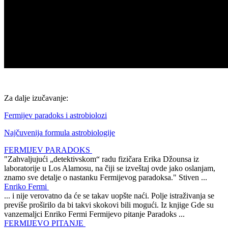
Za dalje izučavanje:
Fermijev paradoks i astrobiolozi
Najčuvenija formula astrobiologije
FERMIJEV PARADOKS
"Zahvaljujući „detektivskom“ radu fizičara Erika Džounsa iz
laboratorije u Los Alamosu, na čiji se izveštaj ovde jako oslanjam,
znamo sve detalje o nastanku Fermijevog paradoksa." Stiven ...
Enriko Fermi
... i nije verovatno da će se takav uopšte naći. Polje istraživanja se
previše proširilo da bi takvi skokovi bili mogući. Iz knjige Gde su
vanzemaljci Enriko Fermi Fermijevo pitanje Paradoks ...
FERMIJEVO PITANJE