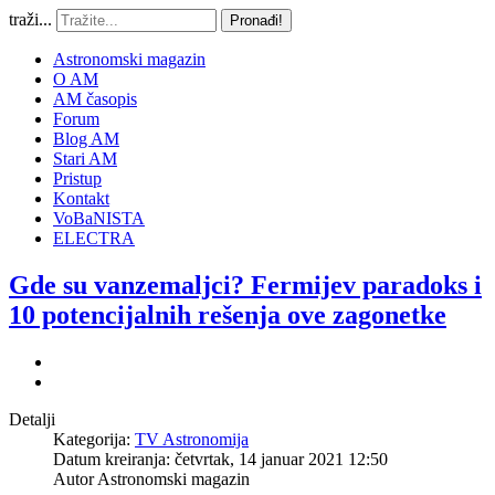
traži...
Pronađi!
Astronomski magazin
O AM
AM časopis
Forum
Blog AM
Stari AM
Pristup
Kontakt
VoBaNISTA
ELECTRA
Gde su vanzemaljci? Fermijev paradoks i
10 potencijalnih rešenja ove zagonetke
Detalji
Kategorija:
TV Astronomija
Datum kreiranja: četvrtak, 14 januar 2021 12:50
Autor
Astronomski magazin