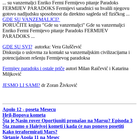
... su vanzemaljci Enriko Fermi Fermijevo pitanje Paradoks
FERMIJEV PARADOKS Fermijevi saradnici su hvalili njegovu
gotovo nadljudsku sposobnost da direktno sagleda srž fizičkog ...
GDE SU VANZEMALJCI?
PORUČITE knjigu "Gde su vanzemaljci" Gde su vanzemaljci
Enriko Fermi Fermijevo pitanje Paradoks FERMIJEV
PARADOKS ...
GDE SU SVI?
autorka: Vera Gluščević
Diskusija o uslovma za kontakt sa vanzemaljskim civilizacijama i
potencijalnom rešenju Fermijevog paradoksa
Fermijev paradoks i ostale priče
autori Milan Raičević i Katarina
Miljković
JESMO LI SAMI?
dr Zoran Živković
Apolo 12 - poseta Mesecu
Hejl-Bopova kometa
Šta je Nasin rover Oportjuniti pronašao na Marsu? Episoda 3
Šta znamo o Halejvoj kometi i kada će nas ponovo posetiti
Kako teraformirati Mars?
Sletanje Apola 11 na Mesec