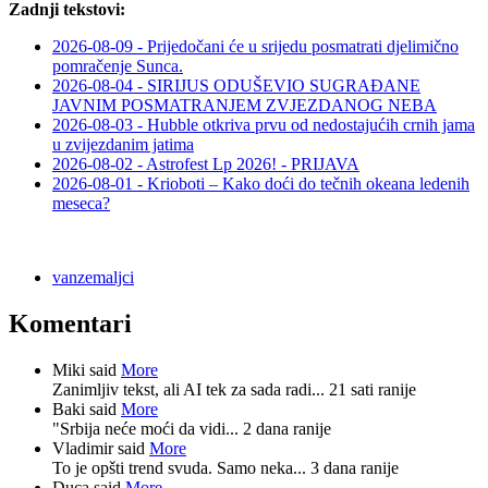
Zadnji tekstovi:
2026-08-09 - Prijedočani će u srijedu posmatrati djelimično
pomračenje Sunca.
2026-08-04 - SIRIJUS ODUŠEVIO SUGRAĐANE
JAVNIM POSMATRANJEM ZVJEZDANOG NEBA
2026-08-03 - Hubble otkriva prvu od nedostajućih crnih jama
u zvijezdanim jatima
2026-08-02 - Astrofest Lp 2026! - PRIJAVA
2026-08-01 - Krioboti – Kako doći do tečnih okeana ledenih
meseca?
vanzemaljci
Komentari
Miki said
More
Zanimljiv tekst, ali AI tek za sada radi...
21 sati ranije
Baki said
More
"Srbija neće moći da vidi...
2 dana ranije
Vladimir said
More
To je opšti trend svuda. Samo neka...
3 dana ranije
Duca said
More