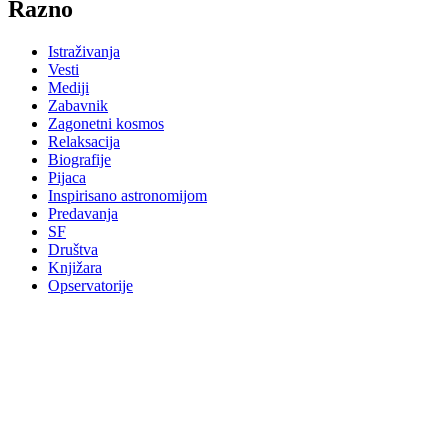
Razno
Istraživanja
Vesti
Mediji
Zabavnik
Zagonetni kosmos
Relaksacija
Biografije
Pijaca
Inspirisano astronomijom
Predavanja
SF
Društva
Knjižara
Opservatorije