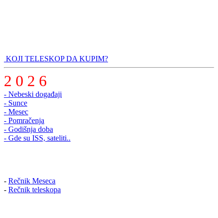
KOJI TELESKOP DA KUPIM?
2 0 2 6
- Nebeski događaji
- Sunce
- Mesec
- Pomračenja
- Godišnja doba
- Gde su ISS, sateliti..
-
Rečnik Meseca
-
Rečnik teleskopa