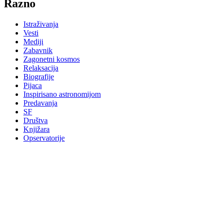
Razno
Istraživanja
Vesti
Mediji
Zabavnik
Zagonetni kosmos
Relaksacija
Biografije
Pijaca
Inspirisano astronomijom
Predavanja
SF
Društva
Knjižara
Opservatorije