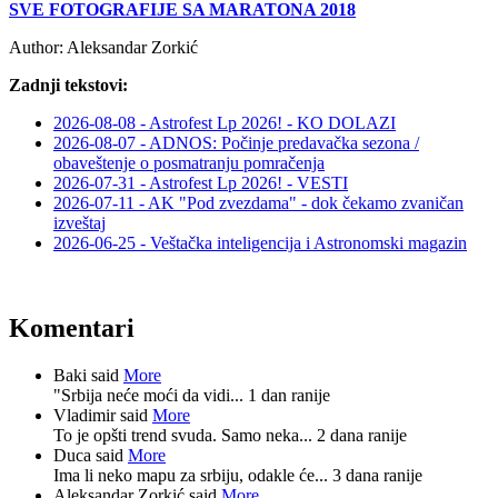
SVE FOTOGRAFIJE SA MARATONA 2018
Author:
Aleksandar Zorkić
Zadnji tekstovi:
2026-08-08 - Astrofest Lp 2026! - KO DOLAZI
2026-08-07 - ADNOS: Počinje predavačka sezona /
obaveštenje o posmatranju pomračenja
2026-07-31 - Astrofest Lp 2026! - VESTI
2026-07-11 - AK "Pod zvezdama" - dok čekamo zvaničan
izveštaj
2026-06-25 - Veštačka inteligencija i Astronomski magazin
Komentari
Baki said
More
"Srbija neće moći da vidi...
1 dan ranije
Vladimir said
More
To je opšti trend svuda. Samo neka...
2 dana ranije
Duca said
More
Ima li neko mapu za srbiju, odakle će...
3 dana ranije
Aleksandar Zorkić said
More