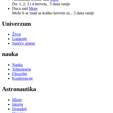
Da: 1, 2, 3 i 4 kreveta.
5 dana ranije
Duca said
More
Može li se znati sa koliko kreveta su...
5 dana ranije
Univerzum
Život
Galaksije
Sunčev sistem
nauka
Nauka
Tehnologija
Filozofije
Konferencije
Astronautika
Misije
Istorija
Događaji