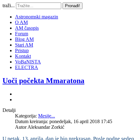
traži...
Pronađi!
Astronomski magazin
O AM
AM časopis
Forum
Blog AM
Stari AM
Pristup
Kontakt
VoBaNISTA
ELECTRA
Uoči počekta Mmaratona
Detalji
Kategorija:
Mesije...
Datum kreiranja: ponedeljak, 16 april 2018 17:45
Autor
Aleksandar Zorkić
U petak, 13. aprila, dan je bio prekrasan. Posle podne sedeo