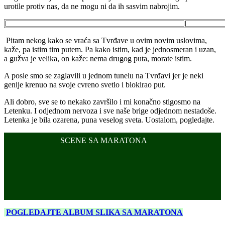
urotile protiv nas, da ne mogu ni da ih sasvim nabrojim.
Pitam nekog kako se vraća sa Tvrđave u ovim novim uslovima,
kaže, pa istim tim putem. Pa kako istim, kad je jednosmeran i uzan,
a gužva je velika, on kaže: nema drugog puta, morate istim.
A posle smo se zaglavili u jednom tunelu na Tvrđavi jer je neki
genije krenuo na svoje cvreno svetlo i blokirao put.
Ali dobro, sve se to nekako završilo i mi konačno stigosmo na
Letenku. I odjednom nervoza i sve naše brige odjednom nestadoše.
Letenka je bila ozarena, puna veselog sveta. Uostalom, pogledajte.
SCENE SA MARATONA
POGLEDAJTE ALBUM SLIKA SA MARATONA