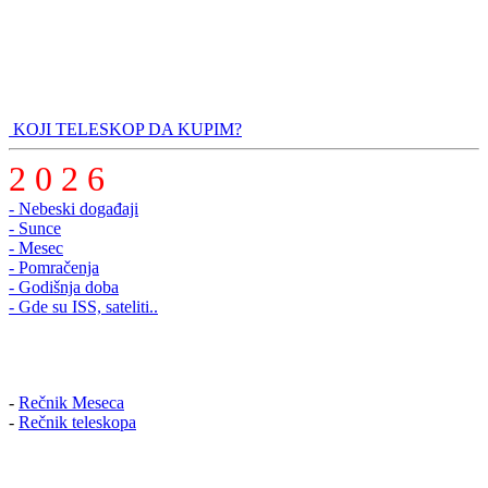
KOJI TELESKOP DA KUPIM?
2 0 2 6
- Nebeski događaji
- Sunce
- Mesec
- Pomračenja
- Godišnja doba
- Gde su ISS, sateliti..
-
Rečnik Meseca
-
Rečnik teleskopa