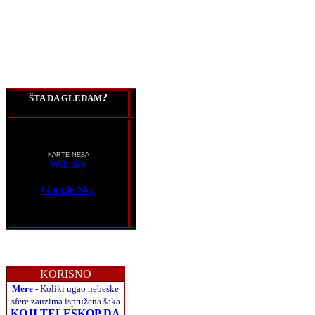
?
ŠTA DA GLEDAM
KARTE NEBA
Wikisky
Google Sky
KORISNO
Mere
- Koliki ugao nebeske
sfere zauzima ispružena šaka
KOJI TELESKOP DA