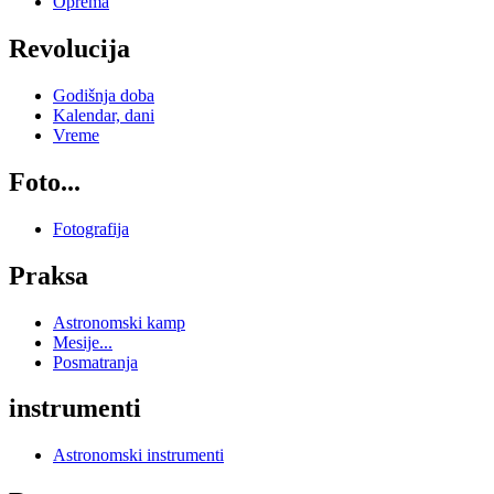
Oprema
Revolucija
Godišnja doba
Kalendar, dani
Vreme
Foto...
Fotografija
Praksa
Astronomski kamp
Mesije...
Posmatranja
instrumenti
Astronomski instrumenti