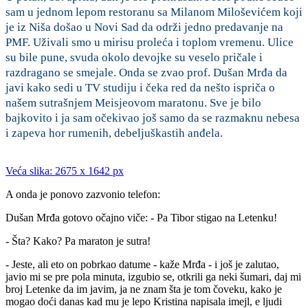
sam u jednom lepom restoranu sa Milanom Miloševićem koji
je iz Niša došao u Novi Sad da održi jedno predavanje na
PMF. Uživali smo u mirisu proleća i toplom vremenu. Ulice
su bile pune, svuda okolo devojke su veselo pričale i
razdragano se smejale. Onda se zvao prof. Dušan Mrđa da
javi kako sedi u TV studiju i čeka red da nešto ispriča o
našem sutrašnjem Meisjeovom maratonu. Sve je bilo
bajkovito i ja sam očekivao još samo da se razmaknu nebesa
i zapeva hor rumenih, debeljuškastih anđela.
Veća slika: 2675 x 1642 px
A onda je ponovo zazvonio telefon:
Dušan Mrđa gotovo očajno viče: - Pa Tibor stigao na Letenku!
- Šta? Kako? Pa maraton je sutra!
- Jeste, ali eto on pobrkao datume - kaže Mrđa - i još je zalutao,
javio mi se pre pola minuta, izgubio se, otkrili ga neki šumari, daj mi
broj Letenke da im javim, ja ne znam šta je tom čoveku, kako je
mogao doći danas kad mu je lepo Kristina napisala imejl, e ljudi