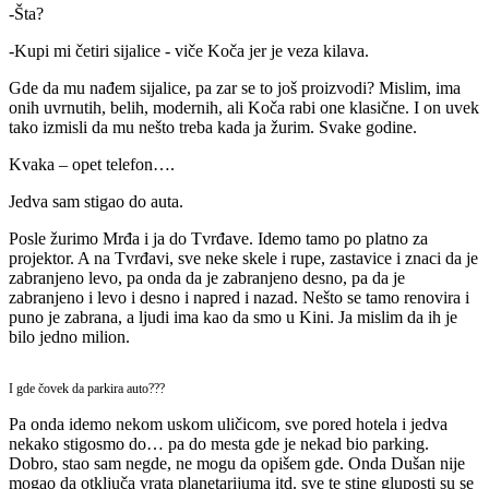
-Šta?
-Kupi mi četiri sijalice - viče Koča jer je veza kilava.
Gde da mu nađem sijalice, pa zar se to još proizvodi? Mislim, ima
onih uvrnutih, belih, modernih, ali Koča rabi one klasične. I on uvek
tako izmisli da mu nešto treba kada ja žurim. Svake godine.
Kvaka – opet telefon….
Jedva sam stigao do auta.
Posle žurimo Mrđa i ja do Tvrđave. Idemo tamo po platno za
projektor. A na Tvrđavi, sve neke skele i rupe, zastavice i znaci da je
zabranjeno levo, pa onda da je zabranjeno desno, pa da je
zabranjeno i levo i desno i napred i nazad. Nešto se tamo renovira i
puno je zabrana, a ljudi ima kao da smo u Kini. Ja mislim da ih je
bilo jedno milion.
I gde čovek da parkira auto???
Pa onda idemo nekom uskom uličicom, sve pored hotela i jedva
nekako stigosmo do… pa do mesta gde je nekad bio parking.
Dobro, stao sam negde, ne mogu da opišem gde. Onda Dušan nije
mogao da otključa vrata planetarijuma itd. sve te stine gluposti su se