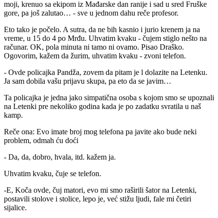
moji, krenuo sa ekipom iz Mađarske dan ranije i sad u sred Fruške
gore, pa još zalutao… - sve u jednom dahu reče profesor.
Eto tako je počelo. A sutra, da ne bih kasnio i jurio krenem ja na
vreme, u 15 do 4 po Mrđu. Uhvatim kvaku - čujem stiglo nešto na
računar. OK, pola minuta ni tamo ni ovamo. Pisao Draško.
Ogovorim, kažem da žurim, uhvatim kvaku - zvoni telefon.
- Ovde policajka Pandža, zovem da pitam je l dolazite na Letenku.
Ja sam dobila vašu prijavu skupa, pa eto da se javim…
Ta policajka je jedna jako simpatična osoba s kojom smo se upoznali
na Letenki pre nekoliko godina kada je po zadatku svratila u naš
kamp.
Reče ona: Evo imate broj mog telefona pa javite ako bude neki
problem, odmah ću doći
- Da, da, dobro, hvala, itd. kažem ja.
Uhvatim kvaku, čuje se telefon.
-E, Koča ovde, čuj matori, evo mi smo raširili šator na Letenki,
postavili stolove i stolice, lepo je, već stižu ljudi, fale mi četiri
sijalice.