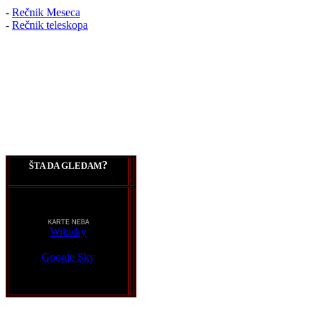
-
Rečnik Meseca
-
Rečnik teleskopa
?
ŠTA DA GLEDAM
KARTE NEBA
Wikisky
Google Sky