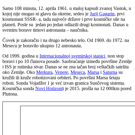
Samo 108 minuta, 12. aprila 1961. u maloj kapsuli zvanoj Vastok, u
kojoj nije mogao ni glavu da okrene, sedeo je
Jurij Gagarin
, prvi
kosmonaut SSSR- a, tada najveće države i prve kosmičke sile na
planeti. Posle su jedan po jedan odlazili drugi kosmonati. Danas u
svemiru borave timovi astronauta – naučnika.
Čovek je zakoračio i na drugo nebesko telo. Od 1969. do 1972. na
Mesecu je boravilo ukupno 12 astronauta.
Od 1999. godina u
Internacionalnoj svemirskoj stanici
non stop
boravi i po 10 članova posade. Saobraćanje između površine Zemlje
i ISS je rutinska stvar. Danas se ne zna tačan broj veštačkih satelita
oko Zemlje. Oko
Merkura
,
Venere
,
Meseca
,
Marsa
i
Saturna
su
kružili ili kruže robotizovani orbiteri. Po površini Marsa šetaju
roboti. Sonda Vojadžer 1 je već izvan granica Sunčevog sistema.
Kosmička sonda
Novi Hotizont
i je 2015. prošla na 12 000km pored
Plutona.