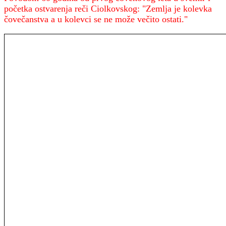
početka ostvarenja reči Ciolkovskog: "Zemlja je kolevka
čovečanstva a u kolevci se ne može večito ostati."