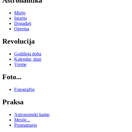
Astronautika
Misije
Istorija
Događaji
Oprema
Revolucija
Godišnja doba
Kalendar, dani
Vreme
Foto...
Fotografija
Praksa
Astronomski kamp
Mesije...
Posmatranja