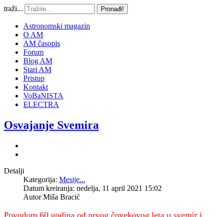
traži...
Pronađi!
Astronomski magazin
O AM
AM časopis
Forum
Blog AM
Stari AM
Pristup
Kontakt
VoBaNISTA
ELECTRA
Osvajanje Svemira
Detalji
Kategorija:
Mesije...
Datum kreiranja: nedelja, 11 april 2021 15:02
Autor
Miša Bracić
Povodom 60 godina od prvog čovekovog leta u svemir i