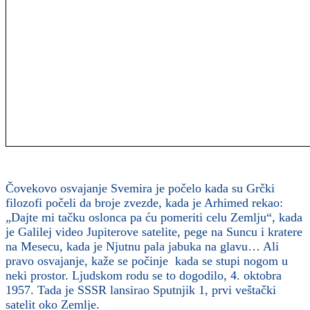
Čovekovo osvajanje Svemira je počelo kada su Grčki
filozofi počeli da broje zvezde, kada je Arhimed rekao:
„Dajte mi tačku oslonca pa ću pomeriti celu Zemlju“, kada
je Galilej video Jupiterove satelite, pege na Suncu i kratere
na Mesecu, kada je Njutnu pala jabuka na glavu… Ali
pravo osvajanje, kaže se počinje kada se stupi nogom u
neki prostor. Ljudskom rodu se to dogodilo, 4. oktobra
1957. Tada je SSSR lansirao Sputnjik 1, prvi veštački
satelit oko Zemlje.