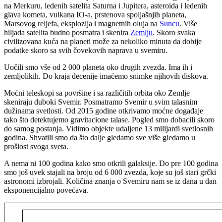
na Merkuru, ledenih satelita Saturna i Jupitera, asteroida i ledenih
glava kometa, vulkana IO-a, prstenova spoljašnjih planeta,
Marsovog reljefa, eksplozija i magnetnih oluja na
Suncu
. Više
hiljada satelita budno posmatra i skenira
Zemlju
. Skoro svaka
civilizovana kuća na planeti može za nekoliko minuta da dobije
podatke skoro sa svih čovekovih naprava u svemiru.
Uočili smo vše od 2 000 planeta oko drugih zvezda. Ima ih i
zemljolikih. Do kraja decenije imaćemo snimke njihovih diskova.
Moćni teleskopi sa površine i sa različitih orbita oko Zemlje
skeniraju duboki Svemir. Posmatramo Svemir u svim talasnim
dužinama svetlosti. Od 2015 godine otkrivamo moćne događaje
tako što detektujemo gravitacione talase. Pogled smo dobacili skoro
do samog postanja. Vidimo objekte udaljene 13 milijardi svetlosnih
godina. Shvatili smo da što dalje gledamo sve više gledamo u
prošlost svoga sveta.
A nema ni 100 godina kako smo otkrili galaksije. Do pre 100 godina
smo još uvek stajali na broju od 6 000 zvezda, koje su još stari grčki
astronomi izbrojali. Količina znanja o Svemiru nam se iz dana u dan
eksponencijalno povećava.