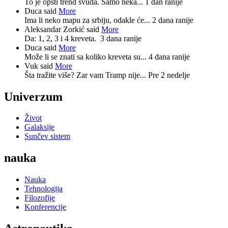
To je opšti trend svuda. Samo neka...
1 dan ranije
Duca said
More
Ima li neko mapu za srbiju, odakle će...
2 dana ranije
Aleksandar Zorkić said
More
Da: 1, 2, 3 i 4 kreveta.
3 dana ranije
Duca said
More
Može li se znati sa koliko kreveta su...
4 dana ranije
Vuk said
More
Šta tražite više? Zar vam Tramp nije...
Pre 2 nedelje
Univerzum
Život
Galaksije
Sunčev sistem
nauka
Nauka
Tehnologija
Filozofije
Konferencije