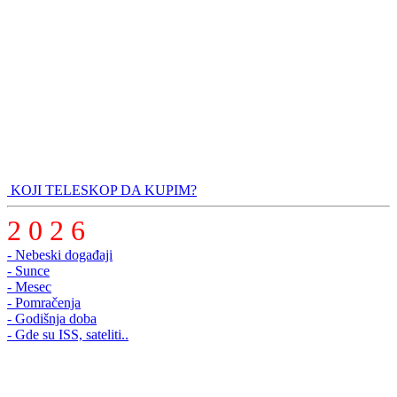
KOJI TELESKOP DA KUPIM?
2 0 2 6
- Nebeski događaji
- Sunce
- Mesec
- Pomračenja
- Godišnja doba
- Gde su ISS, sateliti..