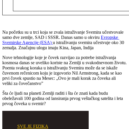
Na početku su u trci koja se zvala istraživanje Svemira učestvovale
samo dve zemlje, SAD i SSSR. Danas samo u okviru
Evropske
Svemirske Agencije (ESA)
u istraživanju svemira učestvuje oko 30
zemalja. Značajnu ulogu imaju Kina, Japan, Indija
Nove tehnologije koje je čovek razvijao za potrebe istraživanja
kosmosa danas se uveliko koriste na Zemlji u svakodnevnom životu.
Poenta svakog koraka u istraživanju Svemira može da se iskaže
čuvenom rečenicom koju je izgovorio Nil Armstrong, kada se kao
prvi čovek spustio na Mesec: „Ovo je mali korak za čoveka ali
veliki za čovečanstvo”
Šta će ljudi na planeti Zemlji raditi i šta će znati kada budu
obeležavali 100 godina od lansiranja prvog veštačkog satelita i leta
prvog čoveka u svemir?
SVE JE FIZIKA