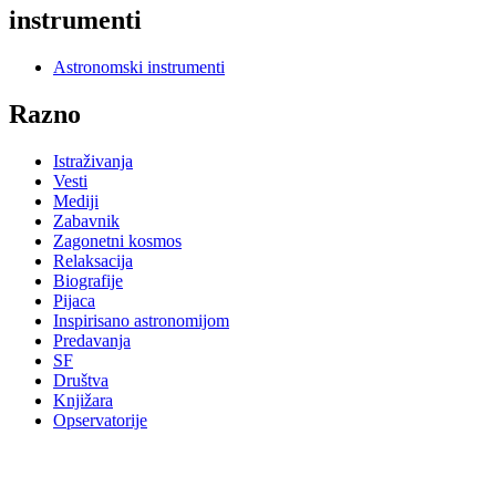
instrumenti
Astronomski instrumenti
Razno
Istraživanja
Vesti
Mediji
Zabavnik
Zagonetni kosmos
Relaksacija
Biografije
Pijaca
Inspirisano astronomijom
Predavanja
SF
Društva
Knjižara
Opservatorije