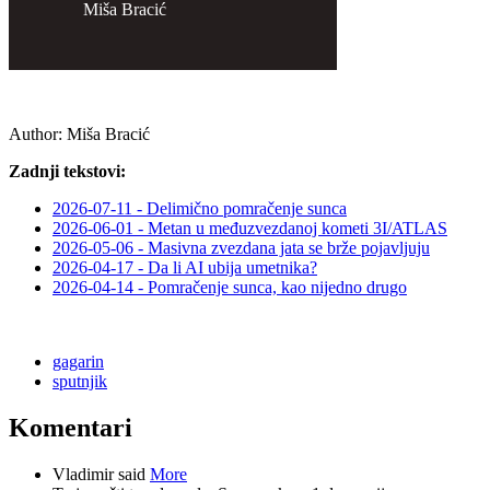
Miša Bracić
Author:
Miša Bracić
Zadnji tekstovi:
2026-07-11 - Delimično pomračenje sunca
2026-06-01 - Metan u međuzvezdanoj kometi 3I/ATLAS
2026-05-06 - Masivna zvezdana jata se brže pojavljuju
2026-04-17 - Da li AI ubija umetnika?
2026-04-14 - Pomračenje sunca, kao nijedno drugo
gagarin
sputnjik
Komentari
Vladimir said
More