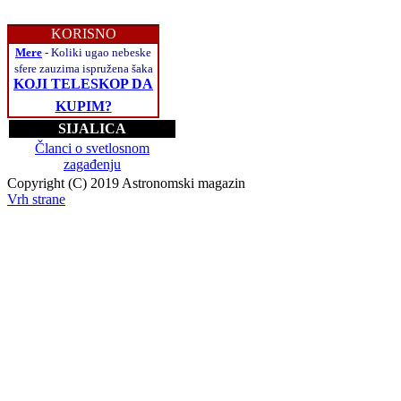
KORISNO
Mere
- Koliki ugao nebeske
sfere zauzima ispružena šaka
KOJI TELESKOP DA
KUPIM?
SIJALICA
Članci o svetlosnom
zagađenju
Copyright (C) 2019 Astronomski magazin
Vrh strane