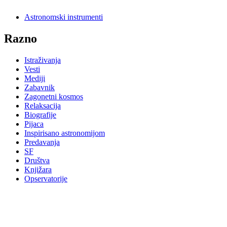
Astronomski instrumenti
Razno
Istraživanja
Vesti
Mediji
Zabavnik
Zagonetni kosmos
Relaksacija
Biografije
Pijaca
Inspirisano astronomijom
Predavanja
SF
Društva
Knjižara
Opservatorije