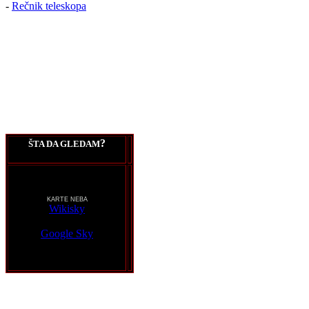
-
Rečnik teleskopa
?
ŠTA DA GLEDAM
KARTE NEBA
Wikisky
Google Sky