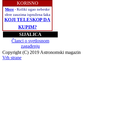
KORISNO
Mere
- Koliki ugao nebeske
sfere zauzima ispružena šaka
KOJI TELESKOP DA
KUPIM?
SIJALICA
Članci o svetlosnom
zagađenju
Copyright (C) 2019 Astronomski magazin
Vrh strane