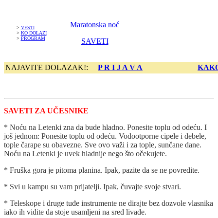
Maratonska noć
>
VESTI
>
KO DOLAZI
>
PROGRAM
SAVETI
NAJAVITE DOLAZAK!:
P R I J A V A
KAKO
SAVETI ZA UČESNIKE
* Noću na Letenki zna da bude hladno. Ponesite toplu od odeću. I
još jednom: Ponesite toplu od odeću. Vodootporne cipele i debele,
tople čarape su obavezne. Sve ovo važi i za tople, sunčane dane.
Noću na Letenki je uvek hladnije nego što očekujete.
* Fruška gora je pitoma planina. Ipak, pazite da se ne povredite.
* Svi u kampu su vam prijatelji. Ipak, čuvajte svoje stvari.
* Teleskope i druge tuđe instrumente ne dirajte bez dozvole vlasnika
iako ih vidite da stoje usamljeni na sred livade.