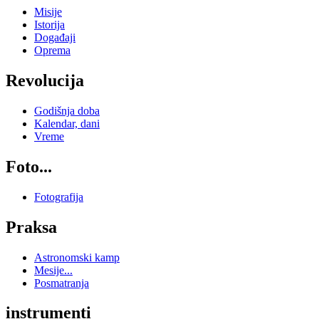
Misije
Istorija
Događaji
Oprema
Revolucija
Godišnja doba
Kalendar, dani
Vreme
Foto...
Fotografija
Praksa
Astronomski kamp
Mesije...
Posmatranja
instrumenti