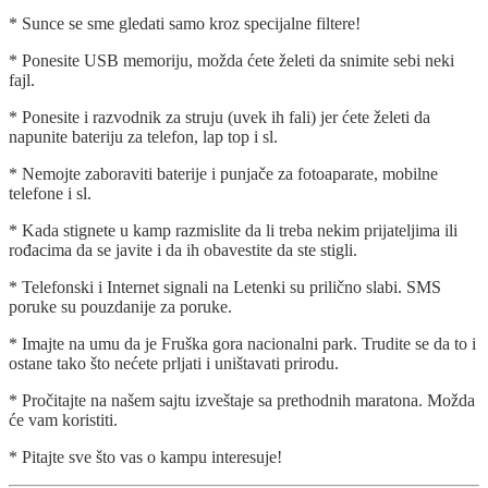
* Sunce se sme gledati samo kroz specijalne filtere!
* Ponesite USB memoriju, možda ćete želeti da snimite sebi neki
fajl.
* Ponesite i razvodnik za struju (uvek ih fali) jer ćete želeti da
napunite bateriju za telefon, lap top i sl.
* Nemojte zaboraviti baterije i punjače za fotoaparate, mobilne
telefone i sl.
* Kada stignete u kamp razmislite da li treba nekim prijateljima ili
rođacima da se javite i da ih obavestite da ste stigli.
* Telefonski i Internet signali na Letenki su prilično slabi. SMS
poruke su pouzdanije za poruke.
* Imajte na umu da je Fruška gora nacionalni park. Trudite se da to i
ostane tako što nećete prljati i uništavati prirodu.
* Pročitajte na našem sajtu izveštaje sa prethodnih maratona. Možda
će vam koristiti.
* Pitajte sve što vas o kampu interesuje!