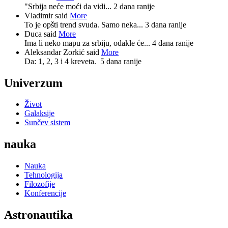
"Srbija neće moći da vidi...
2 dana ranije
Vladimir said
More
To je opšti trend svuda. Samo neka...
3 dana ranije
Duca said
More
Ima li neko mapu za srbiju, odakle će...
4 dana ranije
Aleksandar Zorkić said
More
Da: 1, 2, 3 i 4 kreveta.
5 dana ranije
Univerzum
Život
Galaksije
Sunčev sistem
nauka
Nauka
Tehnologija
Filozofije
Konferencije
Astronautika