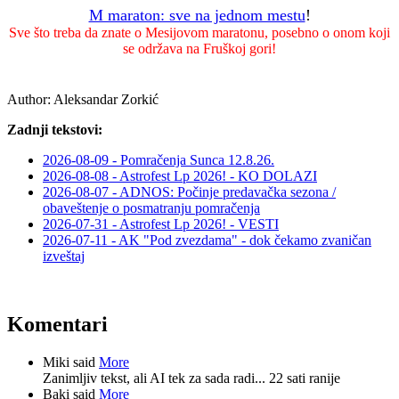
M maraton: sve na jednom mestu
!
Sve što treba da znate o Mesijovom maratonu, posebno o onom koji
se održava na Fruškoj gori!
Author:
Aleksandar Zorkić
Zadnji tekstovi:
2026-08-09 - Pomračenja Sunca 12.8.26.
2026-08-08 - Astrofest Lp 2026! - KO DOLAZI
2026-08-07 - ADNOS: Počinje predavačka sezona /
obaveštenje o posmatranju pomračenja
2026-07-31 - Astrofest Lp 2026! - VESTI
2026-07-11 - AK "Pod zvezdama" - dok čekamo zvaničan
izveštaj
Komentari
Miki said
More
Zanimljiv tekst, ali AI tek za sada radi...
22 sati ranije
Baki said
More