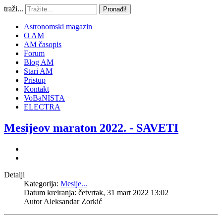
traži...
Pronađi!
Astronomski magazin
O AM
AM časopis
Forum
Blog AM
Stari AM
Pristup
Kontakt
VoBaNISTA
ELECTRA
Mesijeov maraton 2022. - SAVETI
Detalji
Kategorija:
Mesije...
Datum kreiranja: četvrtak, 31 mart 2022 13:02
Autor
Aleksandar Zorkić