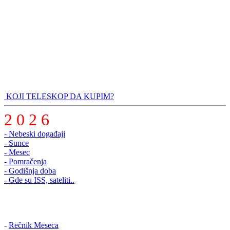
KOJI TELESKOP DA KUPIM?
2 0 2 6
- Nebeski događaji
- Sunce
- Mesec
- Pomračenja
- Godišnja doba
- Gde su ISS, sateliti..
-
Rečnik Meseca