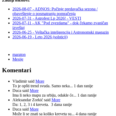
Zadnji tekstovi:
2026-08-07 - ADNOS: Počinje predavačka sezona /
obaveštenje o posmatranju pomračenja
2026-07-31 - Astrofest Lp 2026! - VESTI
2026-07-11 - AK "Pod zvezdama" - dok čekamo zvaničan
izveštaj
2026-06-25 - Veštačka inteligencija i Astronomski magazin
2026-06-19 - Leto 2026 (solsticij)
maraton
Mesije
Komentari
Vladimir said
More
To je opšti trend svuda. Samo neka...
1 dan ranije
Duca said
More
Ima li neko mapu za srbiju, odakle će...
1 dan ranije
Aleksandar Zorkić said
More
Da: 1, 2, 3 i 4 kreveta.
3 dana ranije
Duca said
More
Može li se znati sa koliko kreveta su...
4 dana ranije