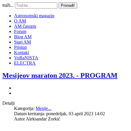
traži...
Pronađi!
Astronomski magazin
O AM
AM časopis
Forum
Blog AM
Stari AM
Pristup
Kontakt
VoBaNISTA
ELECTRA
Mesijeov maraton 2023. - PROGRAM
Detalji
Kategorija:
Mesije...
Datum kreiranja: ponedeljak, 03 april 2023 14:02
Autor
Aleksandar Zorkić