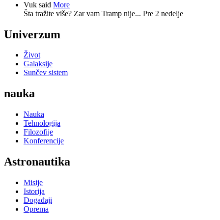
Vuk said
More
Šta tražite više? Zar vam Tramp nije...
Pre 2 nedelje
Univerzum
Život
Galaksije
Sunčev sistem
nauka
Nauka
Tehnologija
Filozofije
Konferencije
Astronautika
Misije
Istorija
Događaji
Oprema