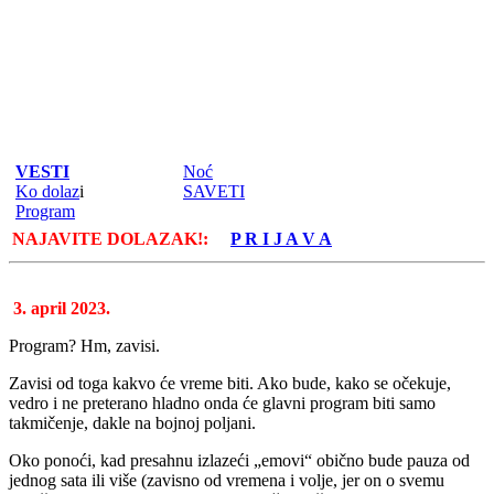
VESTI
Noć
Ko dolaz
i
SAVETI
Program
NAJAVITE DOLAZAK!:
P R I J A V A
3. april 2023.
Program? Hm, zavis
i.
Zavisi od toga kakvo će vreme biti. Ako bude, kako se očekuje,
vedro i ne preterano hladno onda će glavni program biti samo
takmičenje, dakle na bojnoj poljani.
Oko ponoći, kad presahnu izlazeći „emovi“ obično bude
pauza
od
jednog sata ili više (zavisno od vremena i volje, jer on o svemu