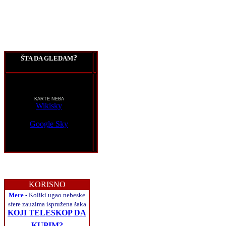
?
ŠTA DA GLEDAM
KARTE NEBA
Wikisky
Google Sky
KORISNO
Mere
- Koliki ugao nebeske
sfere zauzima ispružena šaka
KOJI TELESKOP DA
KUPIM?