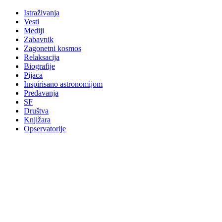
Istraživanja
Vesti
Mediji
Zabavnik
Zagonetni kosmos
Relaksacija
Biografije
Pijaca
Inspirisano astronomijom
Predavanja
SF
Društva
Knjižara
Opservatorije