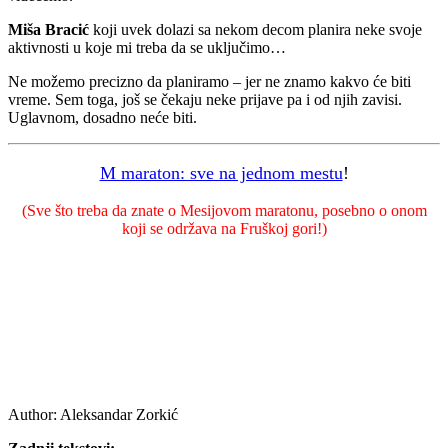
Miša Bracić
koji uvek dolazi sa nekom decom planira neke svoje
aktivnosti u koje mi treba da se uključimo…
Ne možemo precizno da planiramo – jer ne znamo kakvo će biti
vreme. Sem toga, još se čekaju neke prijave pa i od njih zavisi.
Uglavnom, dosadno neće biti.
M maraton: sve na jednom mestu
!
(Sve što treba da znate o Mesijovom maratonu, posebno o onom
koji se održava na Fruškoj gori!)
Author:
Aleksandar Zorkić