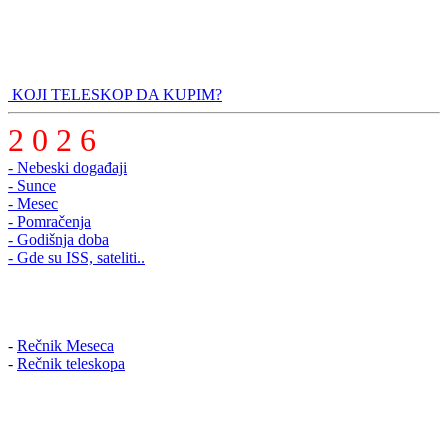
KOJI TELESKOP DA KUPIM?
2 0 2 6
- Nebeski događaji
- Sunce
- Mesec
- Pomračenja
- Godišnja doba
- Gde su ISS, sateliti..
-
Rečnik Meseca
-
Rečnik teleskopa