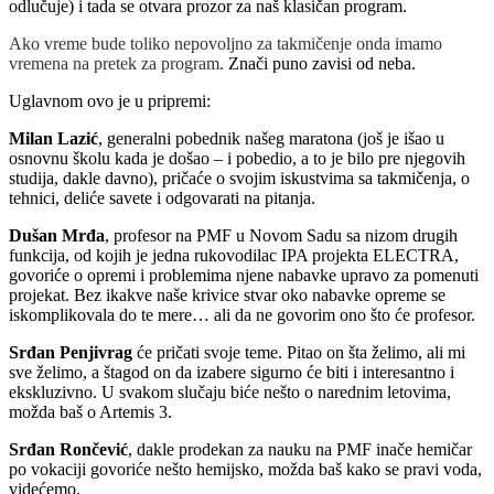
odlučuje) i tada se otvara prozor za naš klasičan program.
Ako vreme bude toliko nepovoljno za takmičenje onda imamo
vremena na pretek za program.
Znači puno zavisi od neba.
Uglavnom ovo je u pripremi:
Milan Lazić
, generalni pobednik našeg maratona (još je išao u
osnovnu školu kada je došao – i pobedio, a to je bilo pre njegovih
studija, dakle davno), pričaće o svojim iskustvima sa takmičenja, o
tehnici, deliće savete i odgovarati na pitanja.
Dušan Mrđa
, profesor na PMF u Novom Sadu sa nizom drugih
funkcija, od kojih je jedna rukovodilac IPA projekta ELECTRA,
govoriće o opremi i problemima njene nabavke upravo za pomenuti
projekat. Bez ikakve naše krivice stvar oko nabavke opreme se
iskomplikovala do te mere… ali da ne govorim ono što će profesor.
Srđan Penjivrag
će pričati svoje teme. Pitao on šta želimo, ali mi
sve želimo, a štagod on da izabere sigurno će biti i interesantno i
ekskluzivno. U svakom slučaju biće nešto o narednim letovima,
možda baš o Artemis 3.
Srđan Rončević
, dakle prodekan za nauku na PMF inače hemičar
po vokaciji govoriće nešto hemijsko, možda baš kako se pravi voda,
videćemo.