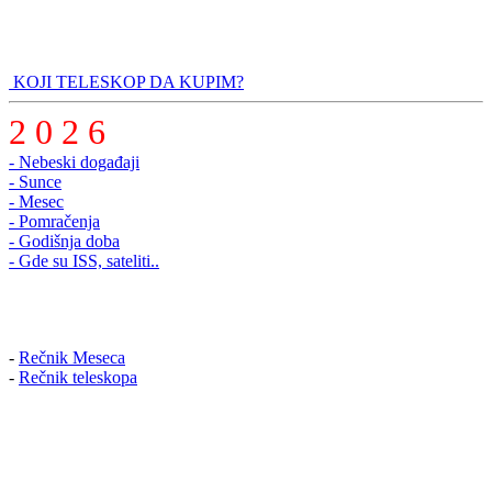
KOJI TELESKOP DA KUPIM?
2 0 2 6
- Nebeski događaji
- Sunce
- Mesec
- Pomračenja
- Godišnja doba
- Gde su ISS, sateliti..
-
Rečnik Meseca
-
Rečnik teleskopa