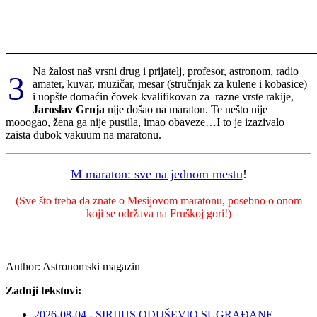
Na žalost naš vrsni drug i prijatelj, profesor, astronom, radio
3
amater, kuvar, muzičar, mesar (stručnjak za kulene i kobasice)
i uopšte domaćin čovek kvalifikovan za razne vrste rakije,
Jaroslav Grnja
nije došao na maraton. Te nešto nije
mooogao, žena ga nije pustila, imao obaveze…I to je izazivalo
zaista dubok vakuum na maratonu.
M maraton: sve na jednom mestu
!
(Sve što treba da znate o Mesijovom maratonu, posebno o onom
koji se održava na Fruškoj gori!)
Author:
Astronomski magazin
Zadnji tekstovi:
2026-08-04 - SIRIJUS ODUŠEVIO SUGRAĐANE