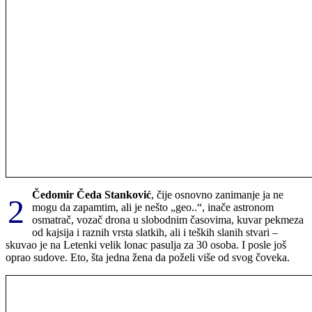
Čedomir Čeda Stanković
, čije osnovno zanimanje ja ne
2
mogu da zapamtim, ali je nešto „geo..“, inače astronom
osmatrač, vozač drona u slobodnim časovima, kuvar pekmeza
od kajsija i raznih vrsta slatkih, ali i teških slanih stvari –
skuvao je na Letenki velik lonac pasulja za 30 osoba. I posle još
oprao sudove. Eto, šta jedna žena da poželi više od svog čoveka.