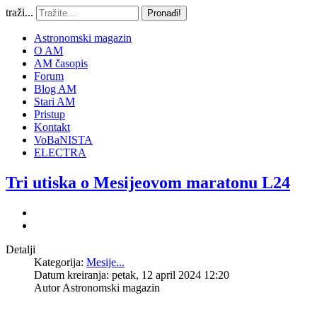
traži...
Pronađi!
Astronomski magazin
O AM
AM časopis
Forum
Blog AM
Stari AM
Pristup
Kontakt
VoBaNISTA
ELECTRA
Tri utiska o Mesijeovom maratonu L24
Detalji
Kategorija:
Mesije...
Datum kreiranja: petak, 12 april 2024 12:20
Autor
Astronomski magazin