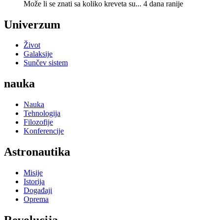
Može li se znati sa koliko kreveta su...
4 dana ranije
Univerzum
Život
Galaksije
Sunčev sistem
nauka
Nauka
Tehnologija
Filozofije
Konferencije
Astronautika
Misije
Istorija
Događaji
Oprema
Revolucija