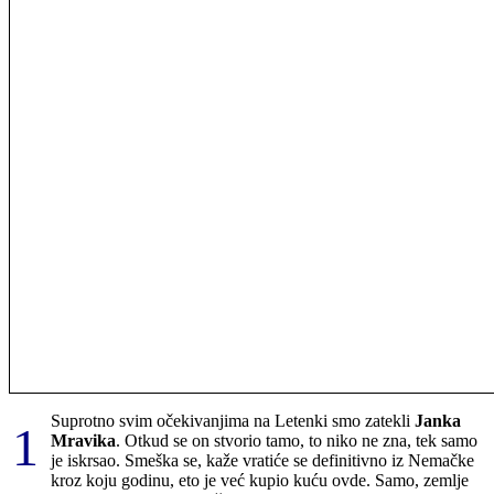
Suprotno svim očekivanjima na Letenki smo zatekli
Janka
1
Mravika
. Otkud se on stvorio tamo, to niko ne zna, tek samo
je iskrsao. Smeška se, kaže vratiće se definitivno iz Nemačke
kroz koju godinu, eto je već kupio kuću ovde. Samo, zemlje