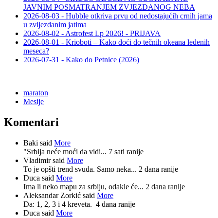
JAVNIM POSMATRANJEM ZVJEZDANOG NEBA
2026-08-03 - Hubble otkriva prvu od nedostajućih crnih jama
u zvijezdanim jatima
2026-08-02 - Astrofest Lp 2026! - PRIJAVA
2026-08-01 - Krioboti – Kako doći do tečnih okeana ledenih
meseca?
2026-07-31 - Kako do Petnice (2026)
maraton
Mesije
Komentari
Baki said
More
"Srbija neće moći da vidi...
7 sati ranije
Vladimir said
More
To je opšti trend svuda. Samo neka...
2 dana ranije
Duca said
More
Ima li neko mapu za srbiju, odakle će...
2 dana ranije
Aleksandar Zorkić said
More
Da: 1, 2, 3 i 4 kreveta.
4 dana ranije
Duca said
More