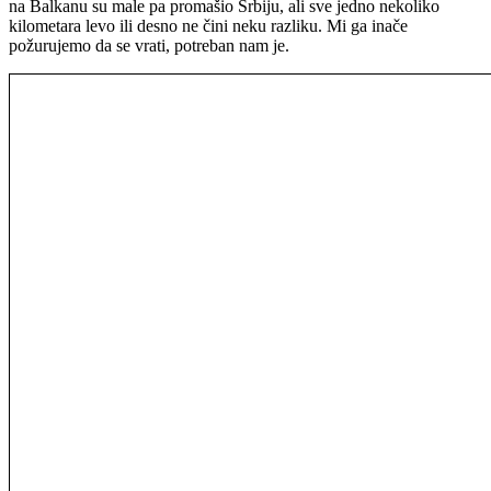
na Balkanu su male pa promašio Srbiju, ali sve jedno nekoliko
kilometara levo ili desno ne čini neku razliku. Mi ga inače
požurujemo da se vrati, potreban nam je.