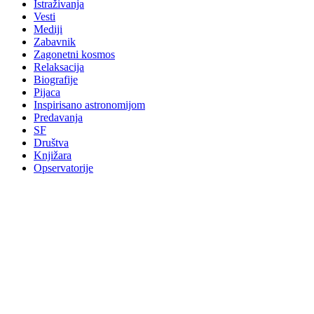
Istraživanja
Vesti
Mediji
Zabavnik
Zagonetni kosmos
Relaksacija
Biografije
Pijaca
Inspirisano astronomijom
Predavanja
SF
Društva
Knjižara
Opservatorije