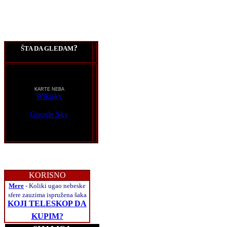
?
ŠTA DA GLEDAM
KARTE NEBA
Wikisky
Google Sky
KORISNO
Mere
- Koliki ugao nebeske
sfere zauzima ispružena šaka
KOJI TELESKOP DA
KUPIM?