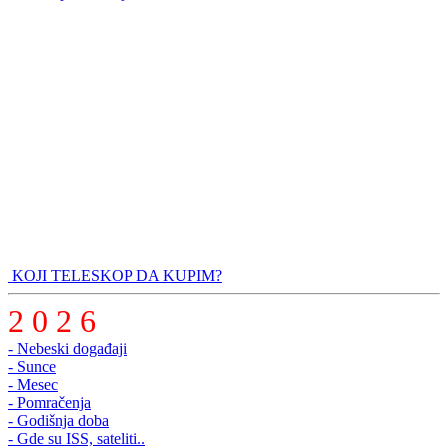
KOJI TELESKOP DA KUPIM?
2 0 2 6
- Nebeski događaji
- Sunce
- Mesec
- Pomračenja
- Godišnja doba
- Gde su ISS, sateliti..