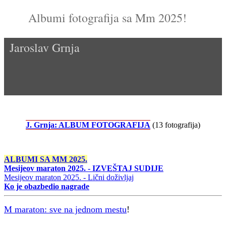
Albumi fotografija sa Mm 2025!
Jaroslav Grnja
J. Grnja: ALBUM FOTOGRAFIJA
(13 fotografija)
ALBUMI SA MM 2025.
Mesijeov maraton 2025. - IZVEŠTAJ SUDIJE
Mesijeov maraton 2025. - Lični doživljaj
Ko je obazbedio nagrade
M maraton: sve na jednom mestu
!