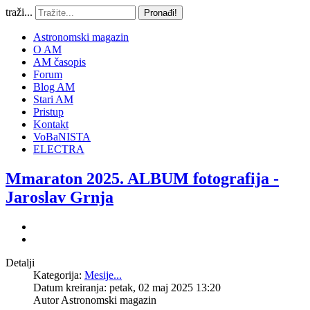
traži...
Pronađi!
Astronomski magazin
O AM
AM časopis
Forum
Blog AM
Stari AM
Pristup
Kontakt
VoBaNISTA
ELECTRA
Mmaraton 2025. ALBUM fotografija -
Jaroslav Grnja
Detalji
Kategorija:
Mesije...
Datum kreiranja: petak, 02 maj 2025 13:20
Autor
Astronomski magazin