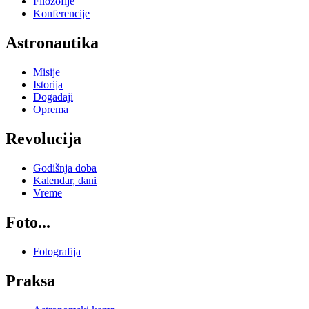
Filozofije
Konferencije
Astronautika
Misije
Istorija
Događaji
Oprema
Revolucija
Godišnja doba
Kalendar, dani
Vreme
Foto...
Fotografija
Praksa