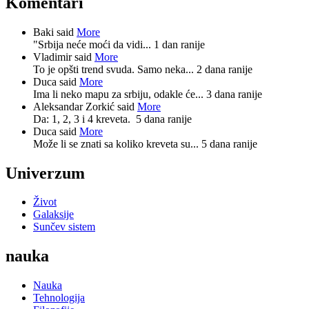
Komentari
Baki said
More
"Srbija neće moći da vidi...
1 dan ranije
Vladimir said
More
To je opšti trend svuda. Samo neka...
2 dana ranije
Duca said
More
Ima li neko mapu za srbiju, odakle će...
3 dana ranije
Aleksandar Zorkić said
More
Da: 1, 2, 3 i 4 kreveta.
5 dana ranije
Duca said
More
Može li se znati sa koliko kreveta su...
5 dana ranije
Univerzum
Život
Galaksije
Sunčev sistem
nauka
Nauka
Tehnologija