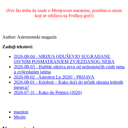
(Sve što treba da znate o Mesijovom maratonu, posebno o onom
koji se održava na Fruškoj gori!)
Author:
Astronomski magazin
Zadnji tekstovi:
2026-08-04 - SIRIJUS ODUŠEVIO SUGRAĐANE
JAVNIM POSMATRANJEM ZVJEZDANOG NEBA
2026-08-03 - Hubble otkriva prvu od nedostajućih crnih jama
u zvijezdanim jatima
2026-08-02 - Astrofest Lp 2026! - PRIJAVA
2026-08-01 - Krioboti – Kako doći do tečnih okeana ledenih
meseca?
2026-07-31 - Kako do Petnice (2026)
maraton
Mesije