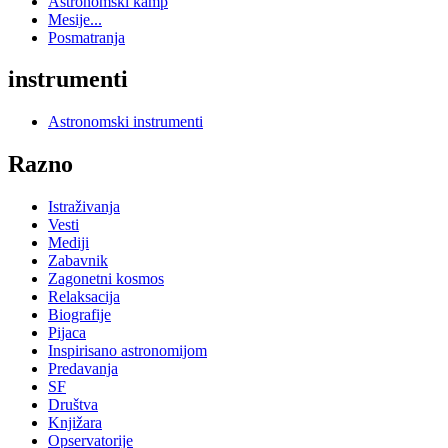
Astronomski kamp
Mesije...
Posmatranja
instrumenti
Astronomski instrumenti
Razno
Istraživanja
Vesti
Mediji
Zabavnik
Zagonetni kosmos
Relaksacija
Biografije
Pijaca
Inspirisano astronomijom
Predavanja
SF
Društva
Knjižara
Opservatorije