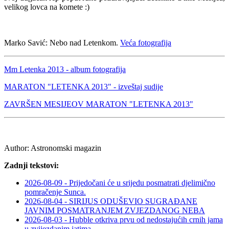
velikog lovca na komete :)
Marko Savić: Nebo nad Letenkom.
Veća fotografija
Mm Letenka 2013 - album fotografija
MARATON "LETENKA 2013" - izveštaj sudije
ZAVRŠEN MESIJEOV MARATON "LETENKA 2013"
Author:
Astronomski magazin
Zadnji tekstovi:
2026-08-09 - Prijedočani će u srijedu posmatrati djelimično
pomračenje Sunca.
2026-08-04 - SIRIJUS ODUŠEVIO SUGRAĐANE
JAVNIM POSMATRANJEM ZVJEZDANOG NEBA
2026-08-03 - Hubble otkriva prvu od nedostajućih crnih jama
u zvijezdanim jatima