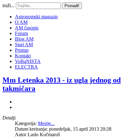
traži...
Pronađi!
Astronomski magazin
O AM
AM časopis
Forum
Blog AM
Stari AM
Pristup
Kontakt
VoBaNISTA
ELECTRA
Mm Letenka 2013 - iz ugla jednog od
takmičara
Detalji
Kategorija:
Mesije...
Datum kreiranja: ponedeljak, 15 april 2013 20:28
Autor
Laslo Kočmaroš