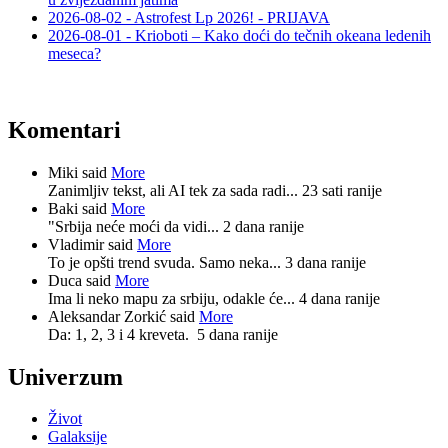
2026-08-02 - Astrofest Lp 2026! - PRIJAVA
2026-08-01 - Krioboti – Kako doći do tečnih okeana ledenih
meseca?
Komentari
Miki said
More
Zanimljiv tekst, ali AI tek za sada radi...
23 sati ranije
Baki said
More
"Srbija neće moći da vidi...
2 dana ranije
Vladimir said
More
To je opšti trend svuda. Samo neka...
3 dana ranije
Duca said
More
Ima li neko mapu za srbiju, odakle će...
4 dana ranije
Aleksandar Zorkić said
More
Da: 1, 2, 3 i 4 kreveta.
5 dana ranije
Univerzum
Život
Galaksije