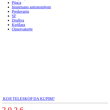
Pijaca
Inspirisano astronomijom
Predavanja
SF
Društva
Knjižara
Opservatorije
KOJI TELESKOP DA KUPIM?
2 0 2 6