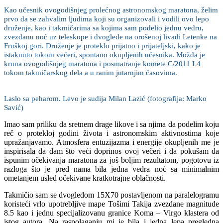
Kao učesnik ovogodišnjeg prolećnog astronomskog maratona, želim
prvo da se zahvalim ljudima koji su organizovali i vodili ovo lepo
druženje, kao i takmičarima sa kojima sam podelio jednu vedru,
zvezdanu noć uz teleskope i dvoglede na orošenoj livadi Letenke na
Fruškoj gori. Druženje je proteklo prijatno i prijateljski, kako je
istaknuto tokom večeri, spontano okupljenih učesnika. Možda je
kruna ovogodišnjeg maratona i posmatranje komete C/2011 L4
tokom takmičarskog dela a u ranim jutarnjim časovima.
Laslo sa peharom. Levo je sudija Milan Lazić (fotografija: Marko
Savić)
Imao sam priliku da sretnem drage likove i sa njima da podelim koju
reč o protekloj godini života i astronomskim aktivnostima koje
upražanjavamo. Atmosfera entuzijazma i energije okupljenih me je
inspirisala da dam što veći doprinos ovoj večeri i da pokušam da
ispunim očekivanja maratona za još boljim rezultatom, pogotovu iz
razloga što je pred nama bila jedna vedra noć sa minimalnim
ometanjem usled očekivane kratkotrajne oblačnosti.
Takmičio sam se dvogledom 15X70 postavljenom na paralelogramu
koristeći vrlo upotrebljive mape Tošimi Takija zvezdane magnitude
8.5 kao i jednu specijalizovanu granice Koma – Virgo klastera od
istog autora. Na raspolaganju mi je bila i jedna lepa pregledna