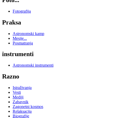
Fotografija
Praksa
Astronomski kamp
Mesije...
Posmatranja
instrumenti
Astronomski instrumenti
Razno
Istraživanja
Vesti
Mediji
Zabavnik
Zagonetni kosmos
Relaksacija
Biografije