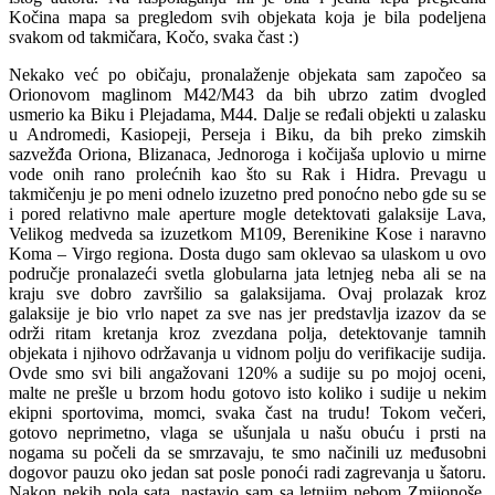
Kočina mapa sa pregledom svih objekata koja je bila podeljena
svakom od takmičara, Kočo, svaka čast
:)
Nekako već po običaju, pronalaženje objekata sam započeo sa
Orionovom maglinom M42/M43 da bih ubrzo zatim dvogled
usmerio ka Biku i Plejadama, M44. Dalje se ređali objekti u zalasku
u Andromedi, Kasiopeji, Perseja i Biku, da bih preko zimskih
sazvežđa Oriona, Blizanaca, Jednoroga i kočijaša uplovio u mirne
vode onih rano prolećnih kao što su Rak i Hidra. Prevagu u
takmičenju je po meni odnelo izuzetno pred ponoćno nebo gde su se
i pored relativno male aperture mogle detektovati galaksije Lava,
Velikog medveda sa izuzetkom M109, Berenikine Kose i naravno
Koma – Virgo regiona. Dosta dugo sam oklevao sa ulaskom u ovo
područje pronalazeći svetla globularna jata letnjeg neba ali se na
kraju sve dobro završilio sa galaksijama. Ovaj prolazak kroz
galaksije je bio vrlo napet za sve nas jer predstavlja izazov da se
održi ritam kretanja kroz zvezdana polja, detektovanje tamnih
objekata i njihovo održavanja u vidnom polju do verifikacije sudija.
Ovde smo svi bili angažovani 120% a sudije su po mojoj oceni,
malte ne prešle u brzom hodu gotovo isto koliko i sudije u nekim
ekipni sportovima, momci, svaka čast na trudu! Tokom večeri,
gotovo neprimetno, vlaga se ušunjala u našu obuću i prsti na
nogama su počeli da se smrzavaju, te smo načinili uz međusobni
dogovor pauzu oko jedan sat posle ponoći radi zagrevanja u šatoru.
Nakon nekih pola sata, nastavio sam sa letnjim nebom Zmijonoše,