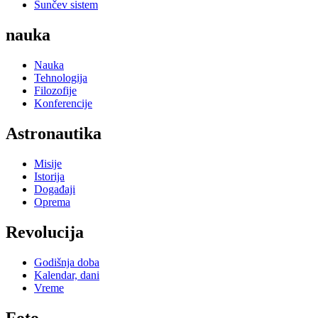
Sunčev sistem
nauka
Nauka
Tehnologija
Filozofije
Konferencije
Astronautika
Misije
Istorija
Događaji
Oprema
Revolucija
Godišnja doba
Kalendar, dani
Vreme
Foto...