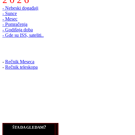
- Nebeski događaji
- Sunce
- Mesec
- Pomračenja
- Godišnja doba
- Gde su ISS, sateliti..
-
Rečnik Meseca
-
Rečnik teleskopa
?
ŠTA DA GLEDAM