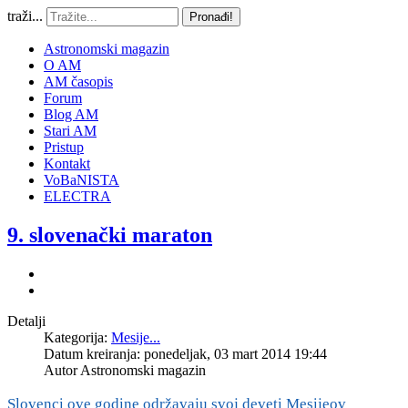
traži...
Pronađi!
Astronomski magazin
O AM
AM časopis
Forum
Blog AM
Stari AM
Pristup
Kontakt
VoBaNISTA
ELECTRA
9. slovenački maraton
Detalji
Kategorija:
Mesije...
Datum kreiranja: ponedeljak, 03 mart 2014 19:44
Autor
Astronomski magazin
Slovenci ove godine održavaju svoj deveti Mesijeov