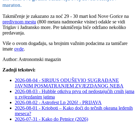
maraton.
Takmičenje je zakazano za noć 29 - 30 mart kod Nove Gorice na
predivnom mestu
(800 metara nadmorske visine) odakle se vidi
Triglav i Jadransko more. Pre takmičenja biće održano nekoliko
predavanja.
Više o ovom događaju, sa brojnim važnim podacima za tamičare
imate
ovde
.
Author:
Astronomski magazin
Zadnji tekstovi:
2026-08-04 - SIRIJUS ODUŠEVIO SUGRAĐANE
JAVNIM POSMATRANJEM ZVJEZDANOG NEBA
2026-08-03 - Hubble otkriva prvu od nedostajućih crnih jama
u zvijezdanim jatima
2026-08-02 - Astrofest Lp 2026! - PRIJAVA
2026-08-01 - Krioboti – Kako doći do tečnih okeana ledenih
meseca?
2026-07-31 - Kako do Petnice (2026)