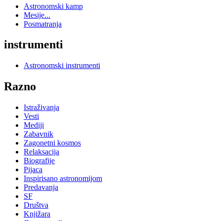
Astronomski kamp
Mesije...
Posmatranja
instrumenti
Astronomski instrumenti
Razno
Istraživanja
Vesti
Mediji
Zabavnik
Zagonetni kosmos
Relaksacija
Biografije
Pijaca
Inspirisano astronomijom
Predavanja
SF
Društva
Knjižara