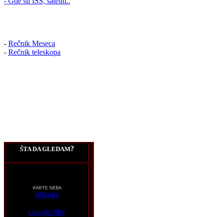
- Gde su ISS, sateliti..
-
Rečnik Meseca
-
Rečnik teleskopa
?
ŠTA DA GLEDAM
KARTE NEBA
Wikisky
Google Sky