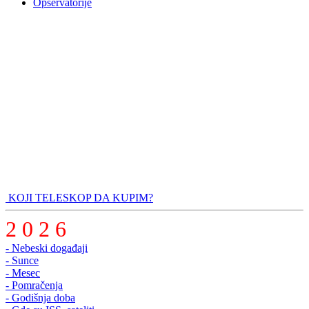
Opservatorije
KOJI TELESKOP DA KUPIM?
2 0 2 6
- Nebeski događaji
- Sunce
- Mesec
- Pomračenja
- Godišnja doba