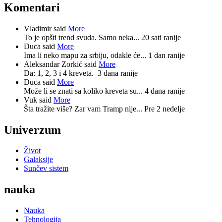
Komentari
Vladimir said
More
To je opšti trend svuda. Samo neka...
20 sati ranije
Duca said
More
Ima li neko mapu za srbiju, odakle će...
1 dan ranije
Aleksandar Zorkić said
More
Da: 1, 2, 3 i 4 kreveta.
3 dana ranije
Duca said
More
Može li se znati sa koliko kreveta su...
4 dana ranije
Vuk said
More
Šta tražite više? Zar vam Tramp nije...
Pre 2 nedelje
Univerzum
Život
Galaksije
Sunčev sistem
nauka
Nauka
Tehnologija