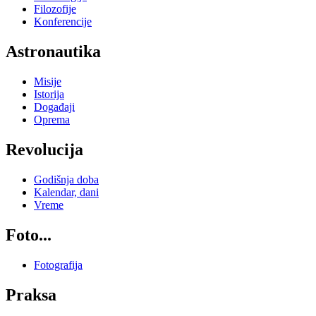
Filozofije
Konferencije
Astronautika
Misije
Istorija
Događaji
Oprema
Revolucija
Godišnja doba
Kalendar, dani
Vreme
Foto...
Fotografija
Praksa