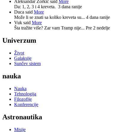
Aleksandar Zorkić said
More
Da: 1, 2, 3 i 4 kreveta.
3 dana ranije
Duca said
More
Može li se znati sa koliko kreveta su...
4 dana ranije
Vuk said
More
Šta tražite više? Zar vam Tramp nije...
Pre 2 nedelje
Univerzum
Život
Galaksije
Sunčev sistem
nauka
Nauka
Tehnologija
Filozofije
Konferencije
Astronautika
Misije