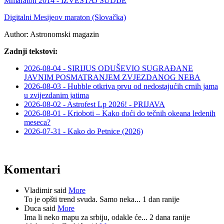
Mmaraton 2014 - IZVEŠTAJ SUDIJE
Digitalni Mesijeov maraton (Slovačka)
Author:
Astronomski magazin
Zadnji tekstovi:
2026-08-04 - SIRIJUS ODUŠEVIO SUGRAĐANE
JAVNIM POSMATRANJEM ZVJEZDANOG NEBA
2026-08-03 - Hubble otkriva prvu od nedostajućih crnih jama
u zvijezdanim jatima
2026-08-02 - Astrofest Lp 2026! - PRIJAVA
2026-08-01 - Krioboti – Kako doći do tečnih okeana ledenih
meseca?
2026-07-31 - Kako do Petnice (2026)
Komentari
Vladimir said
More
To je opšti trend svuda. Samo neka...
1 dan ranije
Duca said
More
Ima li neko mapu za srbiju, odakle će...
2 dana ranije