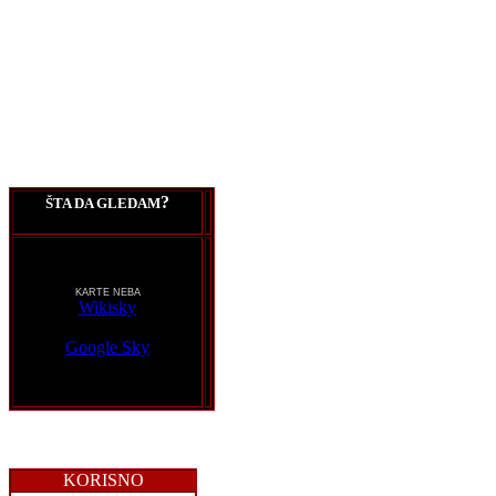
?
ŠTA DA GLEDAM
KARTE NEBA
Wikisky
Google Sky
KORISNO