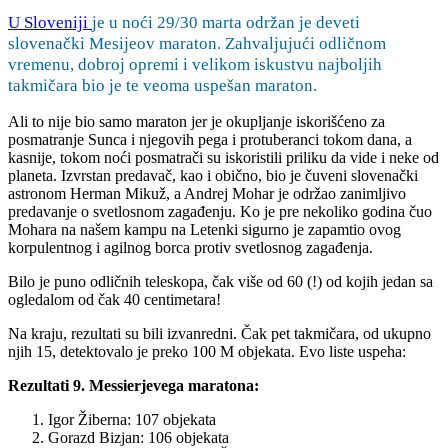
U Sloveniji
je u noći 29/30 marta održan je deveti
slovenački Mesijeov maraton. Zahvaljujući odličnom
vremenu, dobroj opremi i velikom iskustvu najboljih
takmičara bio je te veoma uspešan maraton.
Ali to nije bio samo maraton jer je okupljanje iskorišćeno za
posmatranje Sunca i njegovih pega i protuberanci tokom dana, a
kasnije, tokom noći posmatrači su iskoristili priliku da vide i neke od
planeta. Izvrstan predavač, kao i obično, bio je čuveni slovenački
astronom Herman Mikuž, a Andrej Mohar je održao zanimljivo
predavanje o svetlosnom zagađenju. Ko je pre nekoliko godina čuo
Mohara na našem kampu na Letenki sigurno je zapamtio ovog
korpulentnog i agilnog borca protiv svetlosnog zagađenja.
Bilo je puno odličnih teleskopa, čak više od 60 (!) od kojih jedan sa
ogledalom od čak 40 centimetara!
Na kraju, rezultati su bili izvanredni. Čak pet takmičara, od ukupno
njih 15, detektovalo je preko 100 M objekata. Evo liste uspeha:
Rezultati 9. Messierjevega maratona:
Igor Žiberna: 107 objekata
Gorazd Bizjan: 106 objekata