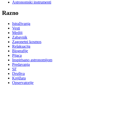
Astronomski instrumenti
Razno
Istraživanja
Vesti
Mediji
Zabavnik
Zagonetni kosmos
Relaksacija
Biografije
Pijaca
Inspirisano astronomijom
Predavanja
SF
Društva
Knjižara
Opservatorije