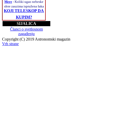
Mere
- Koliki ugao nebeske
sfere zauzima ispružena šaka
KOJI TELESKOP DA
KUPIM?
SIJALICA
Članci o svetlosnom
zagađenju
Copyright (C) 2019 Astronomski magazin
Vrh strane