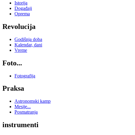
Istorija
Događaji
Oprema
Revolucija
Godišnja doba
Kalendar, dani
Vreme
Foto...
Fotografija
Praksa
Astronomski kamp
Mesije...
Posmatranja
instrumenti