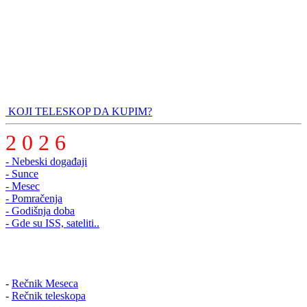
KOJI TELESKOP DA KUPIM?
2 0 2 6
- Nebeski događaji
- Sunce
- Mesec
- Pomračenja
- Godišnja doba
- Gde su ISS, sateliti..
-
Rečnik Meseca
-
Rečnik teleskopa