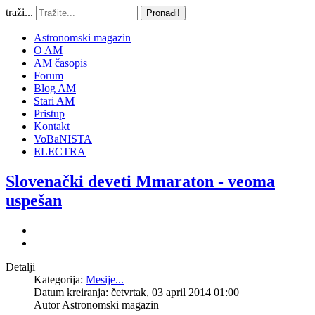
traži...
Pronađi!
Astronomski magazin
O AM
AM časopis
Forum
Blog AM
Stari AM
Pristup
Kontakt
VoBaNISTA
ELECTRA
Slovenački deveti Mmaraton - veoma
uspešan
Detalji
Kategorija:
Mesije...
Datum kreiranja: četvrtak, 03 april 2014 01:00
Autor
Astronomski magazin