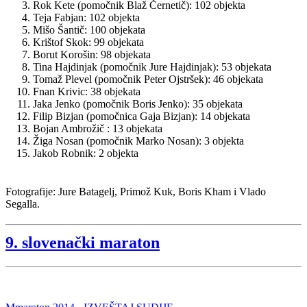
Rok Kete (pomočnik Blaž Černetič): 102 objekta
Teja Fabjan: 102 objekta
Mišo Šantič: 100 objekata
Krištof Skok: 99 objekata
Borut Korošin: 98 objekata
Tina Hajdinjak (pomočnik Jure Hajdinjak): 53 objekata
Tomaž Plevel (pomočnik Peter Ojstršek): 46 objekata
Fnan Krivic: 38 objekata
Jaka Jenko (pomočnik Boris Jenko): 35 objekata
Filip Bizjan (pomočnica Gaja Bizjan): 14 objekata
Bojan Ambrožič : 13 objekata
Žiga Nosan (pomočnik Marko Nosan): 3 objekta
Jakob Robnik: 2 objekta
Fotografije: Jure Batagelj, Primož Kuk, Boris Kham i Vlado
Segalla.
9. slovenački maraton