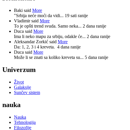
Baki said
More
"Srbija neće moći da vidi...
19 sati ranije
Vladimir said
More
To je opšti trend svuda. Samo neka...
2 dana ranije
Duca said
More
Ima li neko mapu za srbiju, odakle će...
2 dana ranije
Aleksandar Zorkić said
More
Da: 1, 2, 3 i 4 kreveta.
4 dana ranije
Duca said
More
Može li se znati sa koliko kreveta su...
5 dana ranije
Univerzum
Život
Galaksije
Sunčev sistem
nauka
Nauka
Tehnologija
Filozofije