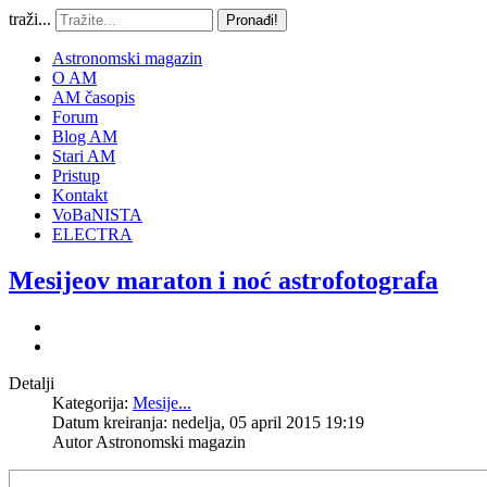
traži...
Pronađi!
Astronomski magazin
O AM
AM časopis
Forum
Blog AM
Stari AM
Pristup
Kontakt
VoBaNISTA
ELECTRA
Mesijeov maraton i noć astrofotografa
Detalji
Kategorija:
Mesije...
Datum kreiranja: nedelja, 05 april 2015 19:19
Autor
Astronomski magazin