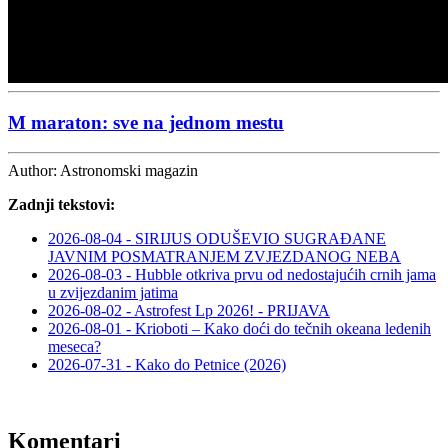
M maraton: sve na jednom mestu
Author:
Astronomski magazin
Zadnji tekstovi:
2026-08-04 - SIRIJUS ODUŠEVIO SUGRAĐANE
JAVNIM POSMATRANJEM ZVJEZDANOG NEBA
2026-08-03 - Hubble otkriva prvu od nedostajućih crnih jama
u zvijezdanim jatima
2026-08-02 - Astrofest Lp 2026! - PRIJAVA
2026-08-01 - Krioboti – Kako doći do tečnih okeana ledenih
meseca?
2026-07-31 - Kako do Petnice (2026)
Komentari