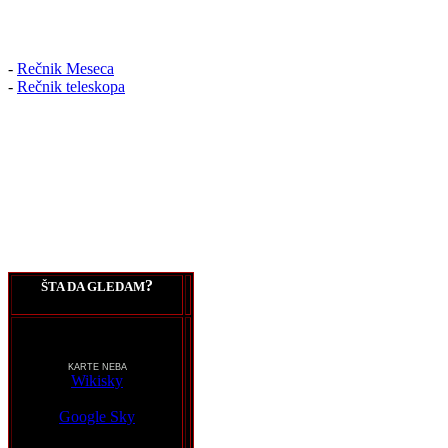
-
Rečnik Meseca
-
Rečnik teleskopa
?
ŠTA DA GLEDAM
KARTE NEBA
Wikisky
Google Sky