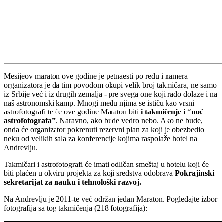
Mesijeov maraton ove godine je petnaesti po redu i namera
organizatora je da tim povodom okupi velik broj takmičara, ne samo
iz Srbije već i iz drugih zemalja - pre svega one koji rado dolaze i na
naš astronomski kamp. Mnogi među njima se ističu kao vrsni
astrofotografi te će ove godine Maraton biti
i takmičenje i “noć
astrofotografa”
. Naravno, ako bude vedro nebo. Ako ne bude,
onda će organizator pokrenuti rezervni plan za koji je obezbedio
neku od velikih sala za konferencije kojima raspolaže hotel na
Andrevlju.
Takmičari i astrofotografi će imati odličan smeštaj u hotelu koji će
biti plaćen u okviru projekta za koji sredstva odobrava
Pokrajinski
sekretarijat za nauku i tehnološki razvoj.
Na Andrevlju je 2011-te već održan jedan Maraton. Pogledajte izbor
fotografija sa tog takmičenja (218 fotografija):