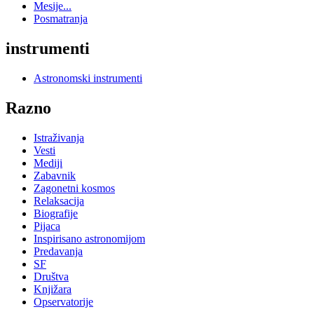
Mesije...
Posmatranja
instrumenti
Astronomski instrumenti
Razno
Istraživanja
Vesti
Mediji
Zabavnik
Zagonetni kosmos
Relaksacija
Biografije
Pijaca
Inspirisano astronomijom
Predavanja
SF
Društva
Knjižara
Opservatorije