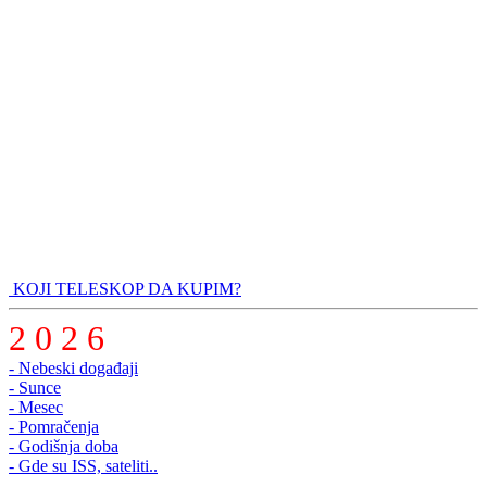
KOJI TELESKOP DA KUPIM?
2 0 2 6
- Nebeski događaji
- Sunce
- Mesec
- Pomračenja
- Godišnja doba
- Gde su ISS, sateliti..