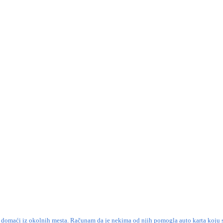
svi domaći iz okolnih mesta. Računam da je nekima od njih pomogla auto karta koju 