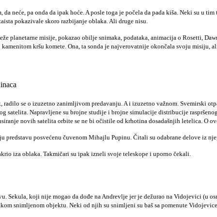
m, da neće, pa onda da ipak hoće. A posle toga je počela da pada kiša. Neki su u tim
aista pokazivale skoro razbijanje oblaka. Ali druge nisu.
e planetarne misije, pokazao obilje snimaka, podataka, animacija o Rosetti, Dawn
 u kamenitom kršu komete. Ona, ta sonda je najverovatnije okončala svoju misiju, a
ninaca
 radilo se o izuzetno zanimljivom predavanju. A i izuzetno važnom. Svemirski otp
ekog satelita. Napravljene su brojne studije i brojne simulacije distribucije raspršen
siranje novih satelita orbite se ne bi očistile od krhotina dosadašnjih letelica. 
 svoju predstavu posvećenu čuvenom Mihajlu Pupinu. Čitali su odabrane delove iz n
akrio iza oblaka. Takmičari su ipak izneli svoje teleskope i uporno čekali.
. Sekula, koji nije mogao da dođe na Andrevlje jer je dežurao na Vidojevici (u osm
akom snimljenom objektu. Neki od njih su snimljeni su baš sa pomenute Vidojevice