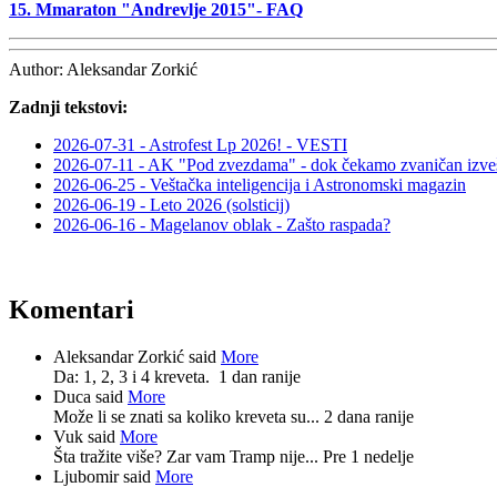
15. Mmaraton "Andrevlje 2015"- FAQ
Author:
Aleksandar Zorkić
Zadnji tekstovi:
2026-07-31 - Astrofest Lp 2026! - VESTI
2026-07-11 - AK "Pod zvezdama" - dok čekamo zvaničan izveš
2026-06-25 - Veštačka inteligencija i Astronomski magazin
2026-06-19 - Leto 2026 (solsticij)
2026-06-16 - Magelanov oblak - Zašto raspada?
Komentari
Aleksandar Zorkić said
More
Da: 1, 2, 3 i 4 kreveta.
1 dan ranije
Duca said
More
Može li se znati sa koliko kreveta su...
2 dana ranije
Vuk said
More
Šta tražite više? Zar vam Tramp nije...
Pre 1 nedelje
Ljubomir said
More
-