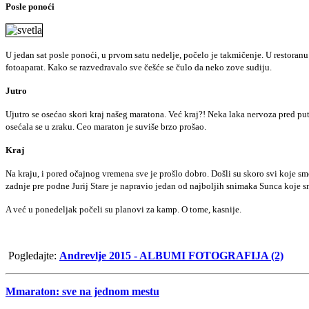
Posle ponoći
U jedan sat posle ponoći, u prvom satu nedelje, počelo je takmičenje. U restoranu 
fotoaparat. Kako se razvedravalo sve češće se čulo da neko zove sudiju.
Jutro
Ujutro se osećao skori kraj našeg maratona. Već kraj?! Neka laka nervoza pred put 
osećala se u zraku. Ceo maraton je suviše brzo prošao.
Kraj
Na kraju, i pored očajnog vremena sve je prošlo dobro. Došli su skoro svi koje sm
zadnje pre podne Jurij Stare je napravio jedan od najboljih snimaka Sunca koje s
A već u ponedeljak počeli su planovi za kamp. O tome, kasnije.
Pogledajte:
Andrevlje 2015 - ALBUMI FOTOGRAFIJA (2)
Mmaraton: sve na jednom mestu