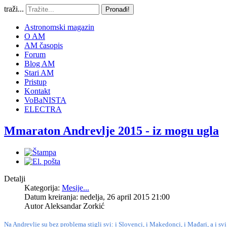
traži...
Pronađi!
Astronomski magazin
O AM
AM časopis
Forum
Blog AM
Stari AM
Pristup
Kontakt
VoBaNISTA
ELECTRA
Mmaraton Andrevlje 2015 - iz mogu ugla
Detalji
Kategorija:
Mesije...
Datum kreiranja: nedelja, 26 april 2015 21:00
Autor
Aleksandar Zorkić
Na Andrevlje su bez problema stigli svi: i Slovenci, i Makedonci, i Mađari, a i 