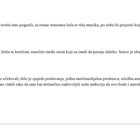
svetla smo pogasili, sa terase restorana čula se tiha muzika, po nebu bi projurio ko
širila se hotelom, naročito među onim koji su imali da putuju daleko. Sunce je obas
o očekivali, bilo je sjajnih predavanja, jedna multimedijalna predstava, izložba as
mo videli tako da smo bar delimično zadovoljili našu ambiciju da ovo bude i astro