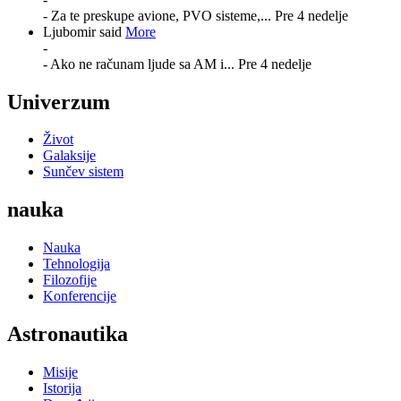
- Za te preskupe avione, PVO sisteme,...
Pre 4 nedelje
Ljubomir said
More
-
- Ako ne računam ljude sa AM i...
Pre 4 nedelje
Univerzum
Život
Galaksije
Sunčev sistem
nauka
Nauka
Tehnologija
Filozofije
Konferencije
Astronautika
Misije
Istorija