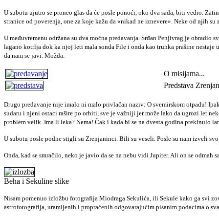
U subotu ujutro se proneo glas da će posle ponoći, oko dva sada, biti vedro. Zati
stranice od poverenja, one za koje kažu da «nikad ne iznevere». Neke od njih su z
U međuvremenu održana su dva moćna predavanja. Srđan Penjivrag je obradio svež
lagano kotrlja dok ka njoj leti mala sonda File i onda kao trunka prašine nestaje
da nam se javi. Možda.
O misijama...
Predstava Zrenja
Drugo predavanje nije imalo ni malo privlačan naziv: O svemirskom otpadu! Ipak,
sudaru i njeni ostaci rašire po orbiti, sve je važniji jer može lako da ugrozi let n
problem velik. Ima li leka? Nema! Čak i kada bi se na dvesta godina prekinulo lan
U subotu posle podne stigli su Zrenjaninci. Bili su veseli. Posle su nam izveli
Onda, kad se smračilo, neko je javio da se na nebu vidi Jupiter. Ali on se odmah s
Beha i Sekuline slike
Nisam pomenuo izložbu fotografija Miodraga Sekulića, ili Sekule kako ga svi zovu
astrofotografija, uramljenih i propraćenih odgovarajućim pisanim podacima o sv