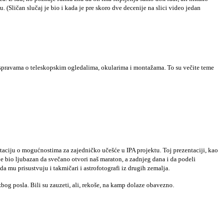
 (Sličan slučaj je bio i kada je pre skoro dve decenije na slici video jedan
u raspravama o teleskopskim ogledalima, okularima i montažama. To su večite teme
ntaciju o mogućnostima za zajedničko učešće u IPA projektu. Toj prezentaciji, kao
e bio ljubazan da svečano otvori naš maraton, a zadnjeg dana i da podeli
a mu prisustvuju i takmičari i astrofotografi iz drugih zemalja.
zbog posla. Bili su zauzeti, ali, rekoše, na kamp dolaze obavezno.