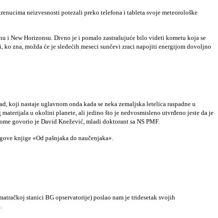
 trenucima neizvesnosti potezali preko telefona i tableta svoje meteorološke
u i New Horizonsu. Divno je i pomalo zastrašujuće bilo videti kometu koja se
li, ko zna, možda će je sledećih meseci sunčevi zraci napojiti energijom dovoljno
ad, koji nastaje uglavnom onda kada se neka zemaljska letelica raspadne u
og materijala u okolini planete, ali jedino što je nedvosmisleno utvrđeno jeste da je
O ovome govorio je David Knežević, mladi doktorant sa NS PMF.
jegove knjige «Od pašnjaka do naučenjaka».
atračkoj stanici BG opservatorije) poslao nam je tridesetak svojih
.