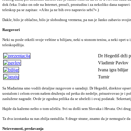
dok čeka. I tako on ode na Internet, prouči, prostudira i za nekoliko dana napravi
teleskop pa se zapitao: «A što ja ne bih ovo napravio sebi?».)
Dakle, bilo je oblačno, bilo je slobodnog vremena, pa nas je Janko zabavio svo
Razgovori
Neki su posle otkrili svoje veštine u bilijaru, neki u stonom tenisu, a neki opet
teleskopdžija.
Dr Hegediš drži 
Vladimir Pavlov
Ivana igra bilijar
Turnir
Sa Mađarima smo vodili detaljne razgovore o saradnji. Dr Hegediš, direktor opser
uostalom i celom ovom našem druženju od petka do nedelje, prisustvovao je i pokr
zaslužene nagrade. Ovde je zgodna prilika da se ubeleži i ovaj podatak: Sekretarij
Hajde da kažemo nešto o tom učešću. Svi su došli sem Slovaka i Hrvata. Ovi drugi z
Ta dva izostanka su nas zbilja rastužila. S druge strane, znamo da je nemoguće da
Neizvesnosti, predavanja