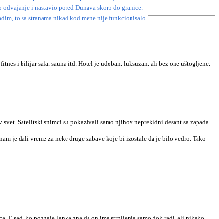
o odvajanje i nastavio pored Dunava skoro do granice.
radim, to sa stranama nikad kod mene nije funkcionisalo
tnes i bilijar sala, sauna itd. Hotel je udoban, luksuzan, ali bez one uštogljene,
av svet. Satelitski snimci su pokazivali samo njihov neprekidni desant sa zapada.
 su nam je dali vreme za neke druge zabave koje bi izostale da je bilo vedro. Tako
ca. E sad, ko poznaje Janka zna da on ima strpljenja samo dok radi, ali nikako