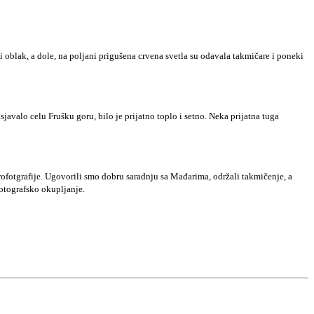
ji oblak, a dole, na poljani prigušena crvena svetla su odavala takmičare i poneki
javalo celu Frušku goru, bilo je prijatno toplo i setno. Neka prijatna tuga
trofotgrafije. Ugovorili smo dobru saradnju sa Mađarima, održali takmičenje, a
fotografsko okupljanje.