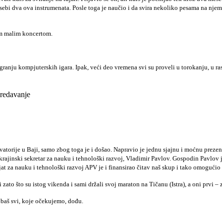
 sebi dva ova instrumenata. Posle toga je naučio i da svira nekoliko pesama na njemu.
jim malim koncertom.
 u igranju kompjuterskih igara. Ipak, veći deo vremena svi su proveli u torokanju, 
predavanje
vatorije u Baji, samo zbog toga je i došao. Napravio je jednu sjajnu i moćnu preze
ajinski sekretar za nauku i tehnološki razvoj, Vladimir Pavlov. Gospodin Pavlov j
at za nauku i tehnološki razvoj APV je i finansirao čitav naš skup i tako omogućio d
ato što su istog vikenda i sami držali svoj maraton na Tičanu (Istra), a oni prvi – 
 baš svi, koje očekujemo, dođu.