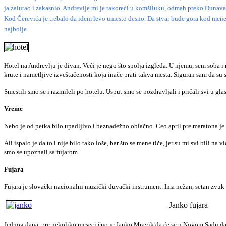
ja zalutao i zakasnio. Andrevlje mi je takoreći u komšiluku, odmah preko Dunava
Kod Čerevića je trebalo da idem levo umesto desno. Da stvar bude gora kod mene s
najbolje.
Hotel na Andrevlju je divan. Veći je nego što spolja izgleda. U njemu, sem soba i r
krute i nametljive izveštačenosti koja inače prati takva mesta. Siguran sam da su s
Smestili smo se i razmileli po hotelu. Usput smo se pozdravljali i pričali svi u gla
Vreme
Nebo je od petka bilo upadljivo i beznadežno oblačno. Ceo april pre maratona je bi
Ali ispalo je da to i nije bilo tako loše, bar što se mene tiče, jer su mi svi bili 
smo se upoznali sa fujarom.
Fujara
Fujara je slovački nacionalni muzički duvački instrument. Ima nežan, setan zvuk k
Janko fujara
Jednog dana, pre nekoliko meseci čuo je Janko Mravik da će se u Novom Sadu davati