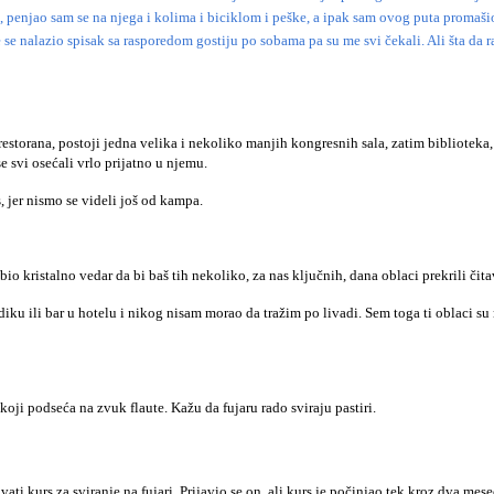
, penjao sam se na njega i kolima i biciklom i peške, a ipak sam ovog puta promaši
e nalazio spisak sa rasporedom gostiju po sobama pa su me svi čekali. Ali šta da 
estorana, postoji jedna velika i nekoliko manjih kongresnih sala, zatim biblioteka, fi
e svi osećali vrlo prijatno u njemu.
s, jer nismo se videli još od kampa.
o kristalno vedar da bi baš tih nekoliko, za nas ključnih, dana oblaci prekrili čit
na vidiku ili bar u hotelu i nikog nisam morao da tražim po livadi. Sem toga ti oblaci
oji podseća na zvuk flaute. Kažu da fujaru rado sviraju pastiri.
 kurs za sviranje na fujari. Prijavio se on, ali kurs je počinjao tek kroz dva mese