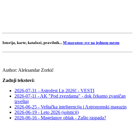
Istorija, karte, katalozi, pravilnik...
M maraton: sve na jednom mestu
Author:
Aleksandar Zorkić
Zadnji tekstovi:
2026-07-31 - Astrofest Lp 2026! - VESTI
2026-07-11 - AK "Pod zvezdama" - dok čekamo zvaničan
izveštaj
2026-06-25 - Veštačka inteligencija i Astronomski magazin
2026-06-19 - Leto 2026 (solsticij)
2026-06-16 - Magelanov oblak - Zašto raspada?