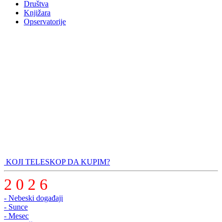
Društva
Knjižara
Opservatorije
KOJI TELESKOP DA KUPIM?
2 0 2 6
- Nebeski događaji
- Sunce
- Mesec