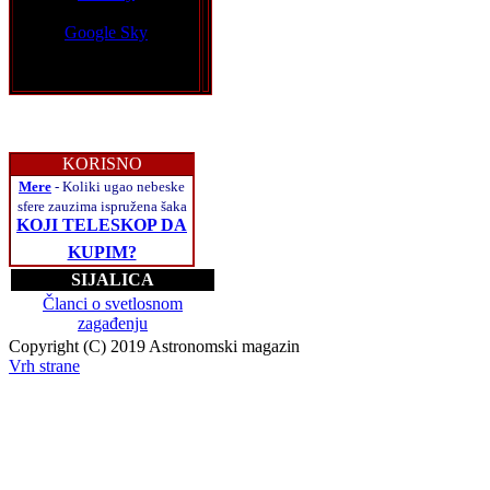
Google Sky
KORISNO
Mere
- Koliki ugao nebeske
sfere zauzima ispružena šaka
KOJI TELESKOP DA
KUPIM?
SIJALICA
Članci o svetlosnom
zagađenju
Copyright (C) 2019 Astronomski magazin
Vrh strane