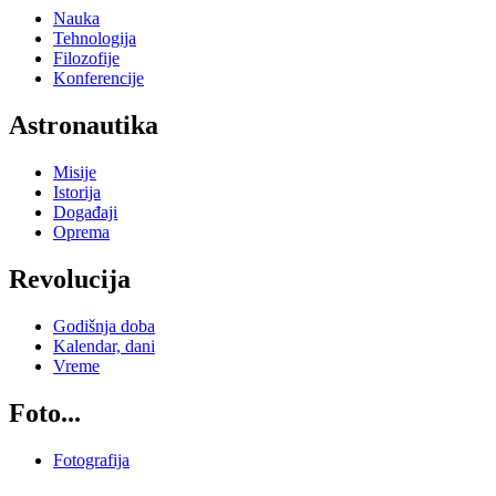
Nauka
Tehnologija
Filozofije
Konferencije
Astronautika
Misije
Istorija
Događaji
Oprema
Revolucija
Godišnja doba
Kalendar, dani
Vreme
Foto...
Fotografija