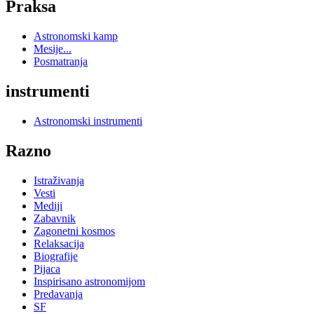
Praksa
Astronomski kamp
Mesije...
Posmatranja
instrumenti
Astronomski instrumenti
Razno
Istraživanja
Vesti
Mediji
Zabavnik
Zagonetni kosmos
Relaksacija
Biografije
Pijaca
Inspirisano astronomijom
Predavanja
SF