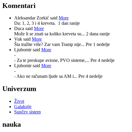
Komentari
Aleksandar Zorkić said
More
Da: 1, 2, 3 i 4 kreveta.
1 dan ranije
Duca said
More
Može li se znati sa koliko kreveta su...
2 dana ranije
Vuk said
More
Šta tražite više? Zar vam Tramp nije...
Pre 1 nedelje
Ljubomir said
More
-
- Za te preskupe avione, PVO sisteme,...
Pre 4 nedelje
Ljubomir said
More
-
- Ako ne računam ljude sa AM i...
Pre 4 nedelje
Univerzum
Život
Galaksije
Sunčev sistem
nauka