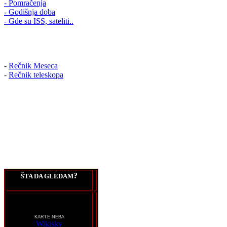
- Pomračenja
- Godišnja doba
- Gde su ISS, sateliti..
-
Rečnik Meseca
-
Rečnik teleskopa
?
ŠTA DA GLEDAM
KARTE NEBA
Wikisky