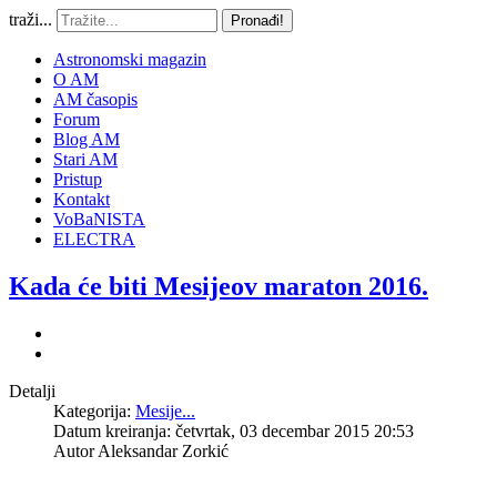
traži...
Pronađi!
Astronomski magazin
O AM
AM časopis
Forum
Blog AM
Stari AM
Pristup
Kontakt
VoBaNISTA
ELECTRA
Kada će biti Mesijeov maraton 2016.
Detalji
Kategorija:
Mesije...
Datum kreiranja: četvrtak, 03 decembar 2015 20:53
Autor
Aleksandar Zorkić