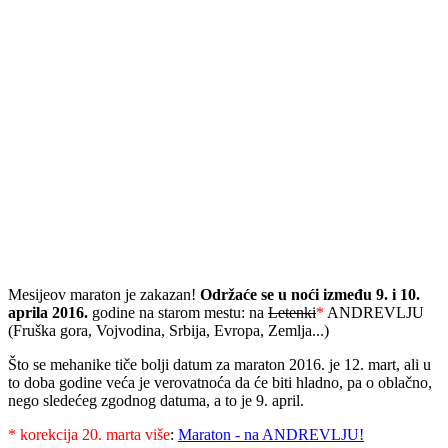
Mesijeov maraton je zakazan!
Održaće se u noći između 9. i 10.
aprila 2016.
godine na starom mestu: na
Letenki
*
ANDREVLJU
(Fruška gora, Vojvodina, Srbija, Evropa, Zemlja...)
Što se mehanike tiče bolji datum za maraton 2016. je 12. mart, ali u
to doba godine veća je verovatnoća da će biti hladno, pa o oblačno,
nego sledećeg zgodnog datuma, a to je 9. april.
* korekcija 20. marta više
:
Maraton - na ANDREVLJU!