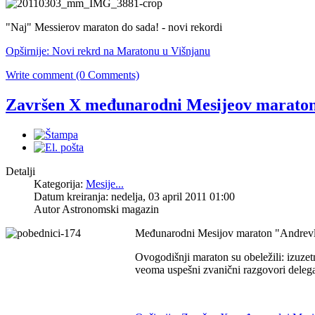
"Naj" Messierov maraton do sada! - novi rekordi
Opširnije: Novi rekrd na Maratonu u Višnjanu
Write comment (0 Comments)
Završen X međunarodni Mesijeov marato
Detalji
Kategorija:
Mesije...
Datum kreiranja: nedelja, 03 april 2011 01:00
Autor Astronomski magazin
Međunarodni Mesijov maraton "Andrevlj
Ovogodišnji maraton su obeležili: izuzet
veoma uspešni zvanični razgovori delegac