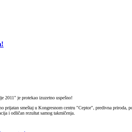
n!
e 2011" je protekao izuzetno uspešno!
no prijatan smeštaj u Kongresnom centru "Ceptor", predivna priroda, pol
ija i odličan rezultat samog takmičenja.