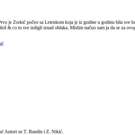
rvo je Zorkić počeo sa Letenkom koja je iz godine u godinu bila sve b
loš & co to sve izdigli iznad oblaka. Mislim načuo sam ja da se za ovo
aj
! Autori su T. Bandin i Z. Nikić.