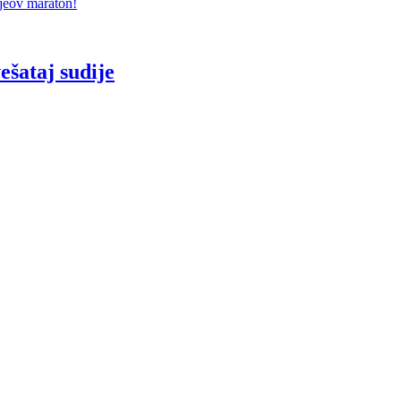
jeov maraton!
šataj sudije