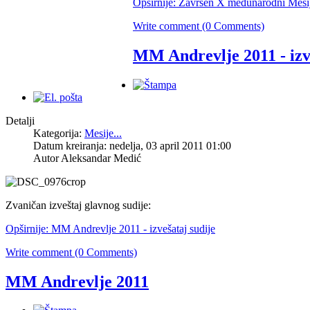
Opširnije: Završen X međunarodni Mesi
Write comment (0 Comments)
MM Andrevlje 2011 - izve
Detalji
Kategorija:
Mesije...
Datum kreiranja: nedelja, 03 april 2011 01:00
Autor Aleksandar Medić
Zvaničan izveštaj glavnog sudije:
Opširnije: MM Andrevlje 2011 - izvešataj sudije
Write comment (0 Comments)
MM Andrevlje 2011