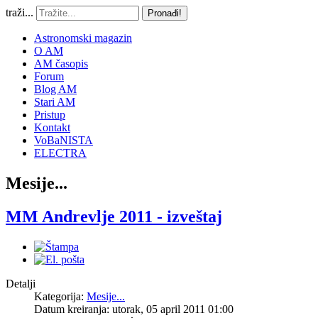
traži...
Pronađi!
Astronomski magazin
O AM
AM časopis
Forum
Blog AM
Stari AM
Pristup
Kontakt
VoBaNISTA
ELECTRA
Mesije...
MM Andrevlje 2011 - izveštaj
Detalji
Kategorija:
Mesije...
Datum kreiranja: utorak, 05 april 2011 01:00