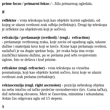
prime focus / primarni fokus / -
žiža primarnog ogledala.
R
reflektor -
vrsta teleskopa koji kao objektiv koristi ogledalo, od
kojeg se ulazni svetlosni zrak odbija (reflektuje). Drugi tip teleskopa
je reflektor (sa objektivom koji je sočivo).
refrakcija / prelamanje (svetlosti) / (engl.: refraction)
-
prelamanje svetlosnog zraka, koje zavisi od upadnog ugla, talasne
dužine i materijala kroz koji se kreće. Kisne kapi prelamaju svetlost,
razlažući je na dugin spektar boja, jer svaka boja ima svoju
(različitu) talasnu dužinu, pa se prelama pod sebi svojstvenim
uglom. Isto se dešava i kod prizme.
refraktor (engl. refractor) -
vrsta teleskopa za vizuelna
posmatranja, koji kao objektiv koristi sočivo, kroz koje se ulazni
svetlosni zrak prelama (refraktuje).
rektascenzija (engl. right ascension) -
pozicija nebeskog objekta
na nebu istočno od tačke prolećne ravnodnevnice (tzv. Gama tačka),
duž nebeskog ekvatora. Meri se časovima, minutima i sekundama.
Jedan čas odgovara uglu od 15 stepeni.
S