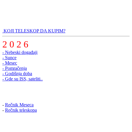
KOJI TELESKOP DA KUPIM?
2 0 2 6
- Nebeski događaji
- Sunce
- Mesec
- Pomračenja
- Godišnja doba
- Gde su ISS, sateliti..
-
Rečnik Meseca
-
Rečnik teleskopa