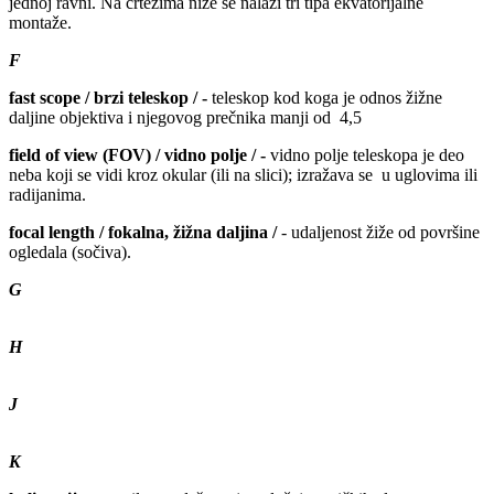
jednoj ravni. Na crtežima niže se nalazi tri tipa ekvatorijalne
montaže.
F
fast scope / brzi teleskop / -
teleskop kod koga je odnos žižne
daljine objektiva i njegovog prečnika manji od 4,5
field of view (FOV) / vidno polje / -
vidno polje teleskopa je deo
neba koji se vidi kroz okular (ili na slici); izražava se u uglovima ili
radijanima.
focal length / fokalna, žižna daljina /
- udaljenost žiže od površine
ogledala (sočiva).
G
H
J
K