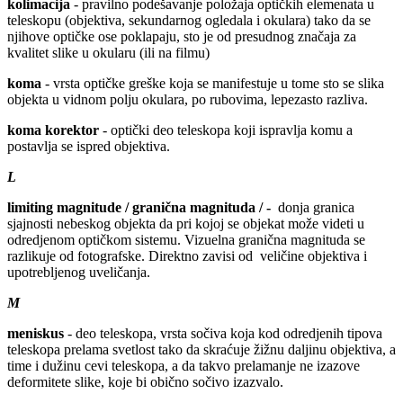
kolimacija
- pravilno podešavanje položaja optičkih elemenata u
teleskopu (objektiva, sekundarnog ogledala i okulara) tako da se
njihove optičke ose poklapaju, sto je od presudnog značaja za
kvalitet slike u okularu (ili na filmu)
koma
- vrsta optičke greške koja se manifestuje u tome sto se slika
objekta u vidnom polju okulara, po rubovima, lepezasto razliva.
koma korektor
- optički deo teleskopa koji ispravlja komu a
postavlja se ispred objektiva.
L
limiting magnitude / granična magnituda / -
donja granica
sjajnosti nebeskog objekta da pri kojoj se objekat može videti u
odredjenom optičkom sistemu. Vizuelna granična magnituda se
razlikuje od fotografske. Direktno zavisi od veličine objektiva i
upotrebljenog uveličanja.
M
meniskus
- deo teleskopa, vrsta sočiva koja kod odredjenih tipova
teleskopa prelama svetlost tako da skraćuje žižnu daljinu objektiva, a
time i dužinu cevi teleskopa, a da takvo prelamanje ne izazove
deformitete slike, koje bi obično sočivo izazvalo.