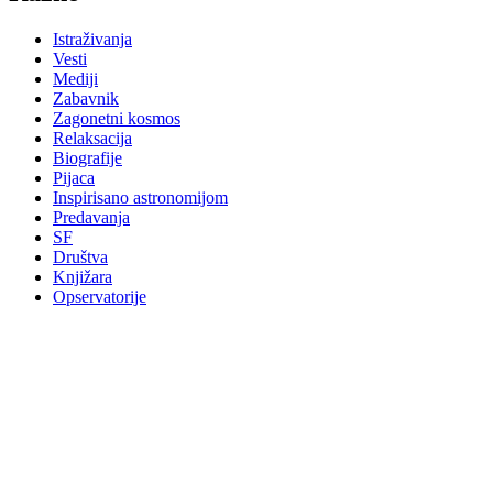
Istraživanja
Vesti
Mediji
Zabavnik
Zagonetni kosmos
Relaksacija
Biografije
Pijaca
Inspirisano astronomijom
Predavanja
SF
Društva
Knjižara
Opservatorije