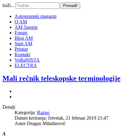
traži...
Pronađi!
Astronomski magazin
O AM
AM časopis
Forum
Blog AM
Stari AM
Pristup
Kontakt
VoBaNISTA
ELECTRA
Mali rečnik teleskopske terminologije
Detalji
Kategorija:
Razno
Datum kreiranja: četvrtak, 21 februar 2019 21:47
Autor
Dragan Miladinović
A