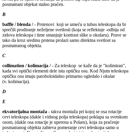
posmatrani objekat stalno praćen.
B
baffle / blenda / -
Prstenovi koji se umeću u tubus teleskopa da bi
sprečili prodiranje neželjene svetlosti (koja se reflektuje -odbija od
zidova teleskopa i time smanjuje kontrast slike u okularu). Prave se
tako da kroz sredinu prstena prolazi samo direktna svetlost sa
posmatranog objekta.
C
collimation / kolimacija / -
Za teleskop se kaže da je "kolimiran",
kada svi optički elementi dele istu optičku osu. Kod Njutn teleskopa
optičku osu imaju paroboloidalno primarno ogledalo i okular
(v. kolimacija).
D
E
ekvatorijalna montaža
- takva montaža pri kojoj se osa rotacije
cevi teleskopa (dakle i vidnog polja teleskopa) poklapa sa svetskom
osom, (dakle osa rotacije je uperena u Polaru), koja za praćenje
posmatranog objekta zahteva pomeranje cevi teleskopa samo u