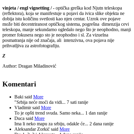
vinjeta
/ engl vignetting / -
optička greška kod Njutn teleskopa
(reflektora), koja se manifestuje u pojavi da ivica slike objekta ne
dobija istu količinu svetlosti kao njen centar. Uzrok ove pojave
može biti decentriranost optičkog sistema, pogrešna dimenzija cevi
teleskopa, manje sekundarno ogledalo nego što je neophodno, manji
promer fokusera nego sto je neophodno i sl. Za vizuelna
posmatranja nije od značaja, ali intenzivna, ova pojava nije
prihvatljiva za astrofotografiju.
Z
Author:
Dragan Miladinović
Komentari
Baki said
More
"Srbija neće moći da vidi...
7 sati ranije
Vladimir said
More
To je opšti trend svuda. Samo neka...
1 dan ranije
Duca said
More
Ima li neko mapu za srbiju, odakle će...
2 dana ranije
Aleksandar Zorkić said
More