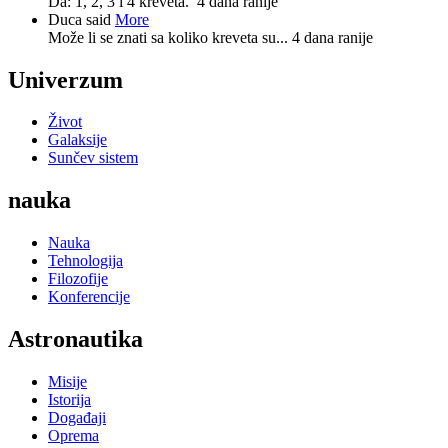
Da: 1, 2, 3 i 4 kreveta.
4 dana ranije
Duca said
More
Može li se znati sa koliko kreveta su...
4 dana ranije
Univerzum
Život
Galaksije
Sunčev sistem
nauka
Nauka
Tehnologija
Filozofije
Konferencije
Astronautika
Misije
Istorija
Događaji
Oprema