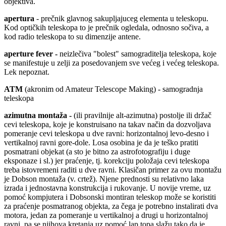
objektiva.
apertura
- prečnik glavnog sakupljajuceg elementa u teleskopu.
Kod optičkih teleskopa to je prečnik ogledala, odnosno sočiva, a
kod radio teleskopa to su dimenzije antene.
aperture fever -
neizlečiva "bolest" samograditelja teleskopa, koje
se manifestuje u zelji za posedovanjem sve većeg i većeg teleskopa.
Lek nepoznat.
ATM
(akronim od Amateur Telescope Making) - samogradnja
teleskopa
azimutna montaža -
(ili pravilnije alt-azimutna) postolje ili držač
cevi teleskopa, koje je konstruisano na takav način da dozvoljava
pomeranje cevi teleskopa u dve ravni: horizontalnoj levo-desno i
vertikalnoj ravni gore-dole. Losa osobina je da je teško pratiti
posmatrani objekat (a sto je bitno za astrofotografiju i duge
eksponaze i sl.) jer praćenje, tj. korekciju položaja cevi teleskopa
treba istovremeni raditi u dve ravni. Klasičan primer za ovu montažu
je Dobson montaža (v. crtež). Njene prednosti su relativno laka
izrada i jednostavna konstrukcija i rukovanje. U novije vreme, uz
pomoć kompjutera i Dobsonski montiran teleskop može se koristiti
za praćenje posmatranog objekta, za čega je potrebno instalirati dva
motora, jedan za pomeranje u vertikalnoj a drugi u horizontalnoj
ravni, pa se njihova kretanja uz pomoć lap topa slažu tako da je