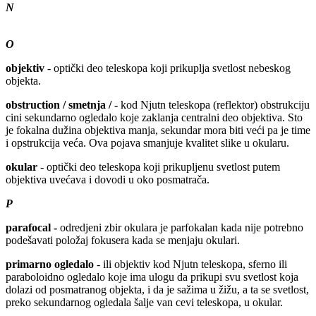
N
O
objektiv
- optički deo teleskopa koji prikuplja svetlost nebeskog
objekta.
obstruction / smetnja / -
kod Njutn teleskopa (reflektor) obstrukciju
cini sekundarno ogledalo koje zaklanja centralni deo objektiva. Sto
je fokalna dužina objektiva manja, sekundar mora biti veći pa je time
i opstrukcija veća. Ova pojava smanjuje kvalitet slike u okularu.
okular
- optički deo teleskopa koji prikupljenu svetlost putem
objektiva uvećava i dovodi u oko posmatrača.
P
parafocal -
odredjeni zbir okulara je parfokalan kada nije potrebno
podešavati položaj fokusera kada se menjaju okulari.
primarno ogledalo
- ili objektiv kod Njutn teleskopa, sferno ili
paraboloidno ogledalo koje ima ulogu da prikupi svu svetlost koja
dolazi od posmatranog objekta, i da je sažima u žižu, a ta se svetlost,
preko sekundarnog ogledala šalje van cevi teleskopa, u okular.