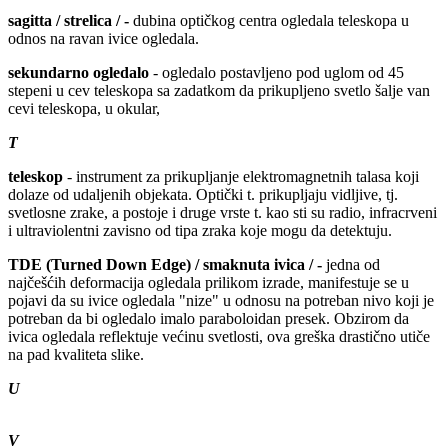
sagitta / strelica / -
dubina optičkog centra ogledala teleskopa u
odnos na ravan ivice ogledala.
sekundarno
ogledalo
- ogledalo postavljeno pod uglom od 45
stepeni u cev teleskopa sa zadatkom da prikupljeno svetlo šalje van
cevi teleskopa, u okular,
T
teleskop
- instrument za prikupljanje elektromagnetnih talasa koji
dolaze od udaljenih objekata. Optički t. prikupljaju vidljive, tj.
svetlosne zrake, a postoje i druge vrste t. kao sti su radio, infracrveni
i ultraviolentni zavisno od tipa zraka koje mogu da detektuju.
TDE (Turned Down Edge) / smaknuta ivica / -
jedna od
najčešćih deformacija ogledala prilikom izrade, manifestuje se u
pojavi da su ivice ogledala "nize" u odnosu na potreban nivo koji je
potreban da bi ogledalo imalo paraboloidan presek. Obzirom da
ivica ogledala reflektuje većinu svetlosti, ova greška drastično utiče
na pad kvaliteta slike.
U
V