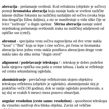
aberacija
- prelamanje svetlosti. Kod refraktora (objektiv je sočivo)
postoji
hromatska aberacija
koja nastaje kada se svetlost različite
talasne dužine fokusira na različitoj razdaljini od sočiva (svaka boja
ima drugačiju žižnu daljinu), a sto se manifestuje u vidu slike čije se
ivice "razlivaju" u dugin spektar.
Sferna aberacija
nastaje usled
nejednakog prelamanja svetlosnih zraka na različitoj udaljenosti od
optičke ose (crtež).
ahromat
- specijalna vrsta sočiva napravljena od dve vrste stakla
"kron" i "flint" koja se lepe i cine sočivo, pri čemu se hromatska
aberacija kroz jednu vrstu stakla poništava aberacijom druge vrste
stakla tako da slika nema "dugin oreol"
alignment / podešavanje teleskopa / -
teleskop je dobro podešen
kada njegova optička osa pada u centar tubusa, i kada se reflektuje
od centra sekundarnog ogledala.
aluminiziranje
- prevlačenje refleksivnim slojem objektiva
teleskopa reflektora (objektiv je ogledalo). aluminijumski sloj je
praktično večit (30 godina), dok se ranije ogledalo posrebravalo, a
taj sloj se svakih 6 meseci mora ponovo obnavljati.
angular resolution (cesto samo: resolution) -
sposobnost teleskopa
da vizuelno razdvoji dva bliska objekta. Zavisi od veličine