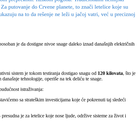
 Za putovanje do Crvene planete, to znači letelice koje su
azuju na to da rešenje ne leži u jačoj vatri, već u preciznoj
oban je da dostigne nivoe snage daleko iznad današnjih električnih
ivni sistem je tokom testiranja dostigao snagu od
120 kilovata
, što je
 današnje tehnologije, operiše na tek deliću te snage.
budućnost istraživanja:
avićemo sa strateškim investicijama koje će pokrenuti taj sledeći
esudna je za letelice koje nose ljude, održive sisteme za život i