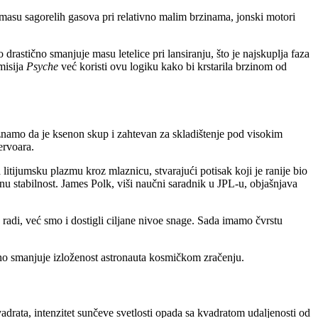
masu sagorelih gasova pri relativno malim brzinama, jonski motori
rastično smanjuje masu letelice pri lansiranju, što je najskuplja faza
misija
Psyche
već koristi ovu logiku kako bi krstarila brzinom od
znamo da je ksenon skup i zahtevan za skladištenje pod visokim
ervoara.
litijumsku plazmu kroz mlaznicu, stvarajući potisak koji je ranije bio
u stabilnost. James Polk, viši naučni saradnik u JPL-u, objašnjava
 radi, već smo i dostigli ciljane nivoe snage. Sada imamo čvrstu
čno smanjuje izloženost astronauta kosmičkom zračenju.
adrata, intenzitet sunčeve svetlosti opada sa kvadratom udaljenosti od