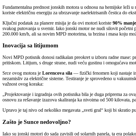
Fundamentalna prednost jonskih motora u odnosu na hemijske leži u nj
koriste električnu energiju za ubrzavanje naelektrisanih čestica do eks
Ključni podatak za planere misija je da ovi motori koriste
90% manje 
svakog putovanja u svemir. Iako jonski motor ne nudi silovit početni
200.000 km/h, ali sa novim MPD motorima, ta brzina i masa koju mož
Inovacija sa litijumom
Novi MPD potisnik donosi radikalan preokret u izboru radne mase: pre
pritiskom. Litijum, s druge strane, nudi veću gustinu i omogućava m
Srce ovog motora je
Lorencova sila
— fizički fenomen koji nastaje in
nezamisliv za električne sisteme. Testiranje je sprovedeno u vakuums
važnost ovog koraka:
„Projektovanje i izgradnja ovih potisnika bila je duga priprema za ova
osnovu za rešavanje izazova skaliranja ka nivoima od 500 kilovata, pa
Upravo je taj nivo od nekoliko megavata „sveti gral“ koji bi skratio
Zašto je Sunce nedovoljno?
Iako su jonski motori do sada zavisili od solarnih panela, ta era pola