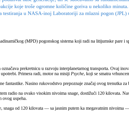
eakcije koje troše ogromne količine goriva u nekoliko minuta.
a testiranja u NASA-inoj Laboratoriji za mlazni pogon (JPL) uk
namičkog (MPD) pogonskog sistema koji radi na litijumske pare i spos
ačava prekretnicu u razvoju interplanetarnog transporta. Ovaj inovat
upotrebi. Primera radi, motor na misiji
Psyche
, koji se smatra vrhuncem
čne fantastike. Nasino rukovodstvo prepoznaje značaj ovog trenutka za 
tem radio na ovako visokim nivoima snage, dostižući 120 kilovata. Nast
m ovog uspeha.
de, snaga od 120 kilovata — sa jasnim putem ka megavatnim nivoima — pr