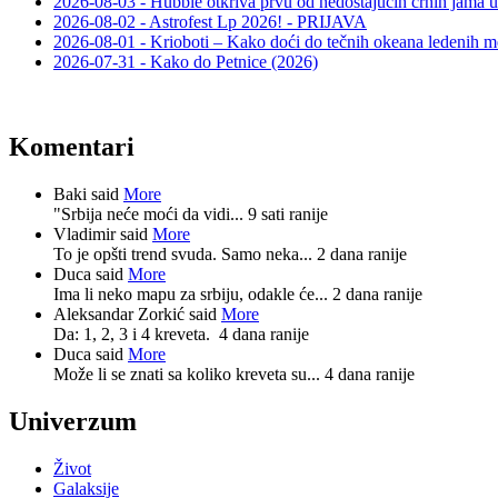
2026-08-03 - Hubble otkriva prvu od nedostajućih crnih jama u
2026-08-02 - Astrofest Lp 2026! - PRIJAVA
2026-08-01 - Krioboti – Kako doći do tečnih okeana ledenih m
2026-07-31 - Kako do Petnice (2026)
Komentari
Baki said
More
"Srbija neće moći da vidi...
9 sati ranije
Vladimir said
More
To je opšti trend svuda. Samo neka...
2 dana ranije
Duca said
More
Ima li neko mapu za srbiju, odakle će...
2 dana ranije
Aleksandar Zorkić said
More
Da: 1, 2, 3 i 4 kreveta.
4 dana ranije
Duca said
More
Može li se znati sa koliko kreveta su...
4 dana ranije
Univerzum
Život
Galaksije