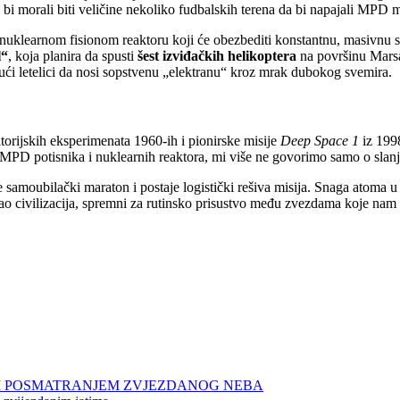
 bi morali biti veličine nekoliko fudbalskih terena da bi napajali MPD
nuklearnom fisionom reaktoru koji će obezbediti konstantnu, masivnu sna
l“
, koja planira da spusti
šest izviđačkih helikoptera
na površinu Marsa
ući letelici da nosi sopstvenu „elektranu“ kroz mrak dubokog svemira.
torijskih eksperimenata 1960-ih i pionirske misije
Deep Space 1
iz 199
 MPD potisnika i nuklearnih reaktora, mi više ne govorimo samo o slanj
e samoubilački maraton i postaje logistički rešiva misija. Snaga atom
kao civilizacija, spremni za rutinsko prisustvo među zvezdama koje na
NIM POSMATRANJEM ZVJEZDANOG NEBA