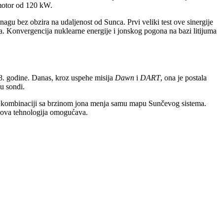
 motor od 120 kW.
gu bez obzira na udaljenost od Sunca. Prvi veliki test ove sinergije
. Konvergencija nuklearne energije i jonskog pogona na bazi litijuma
8. godine. Danas, kroz uspehe misija
Dawn
i
DART
, ona je postala
u sondi.
a u kombinaciji sa brzinom jona menja samu mapu Sunčevog sistema.
m ova tehnologija omogućava.