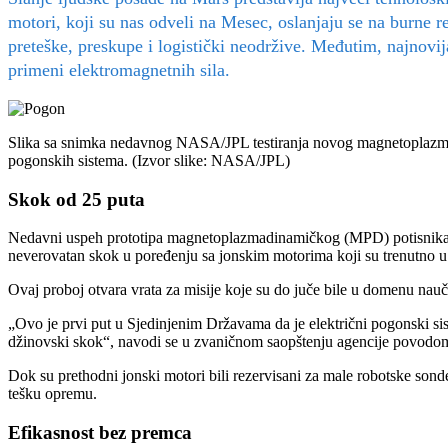
motori, koji su nas odveli na Mesec, oslanjaju se na burne r
preteške, preskupe i logistički neodržive. Međutim, najnovij
primeni elektromagnetnih sila.
Slika sa snimka nedavnog NASA/JPL testiranja novog magnetoplazmadi
pogonskih sistema. (Izvor slike: NASA/JPL)
Skok od 25 puta
Nedavni uspeh prototipa magnetoplazmadinamičkog (MPD) potisnika ozn
neverovatan skok u poređenju sa jonskim motorima koji su trenutno u 
Ovaj proboj otvara vrata za misije koje su do juče bile u domenu nau
„Ovo je prvi put u Sjedinjenim Državama da je električni pogonski sis
džinovski skok“, navodi se u zvaničnom saopštenju agencije povodo
Dok su prethodni jonski motori bili rezervisani za male robotske son
tešku opremu.
Efikasnost bez premca