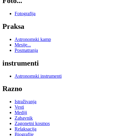
Foto...
Fotografija
Praksa
Astronomski kamp
Mesije...
Posmatranja
instrumenti
Astronomski instrumenti
Razno
Istraživanja
Vesti
Mediji
Zabavnik
Zagonetni kosmos
Relaksacija
Biografije