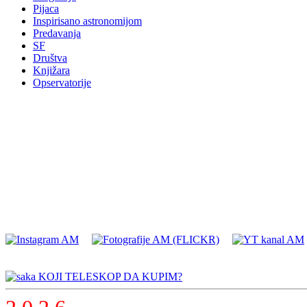
Pijaca
Inspirisano astronomijom
Predavanja
SF
Društva
Knjižara
Opservatorije
KOJI TELESKOP DA KUPIM?