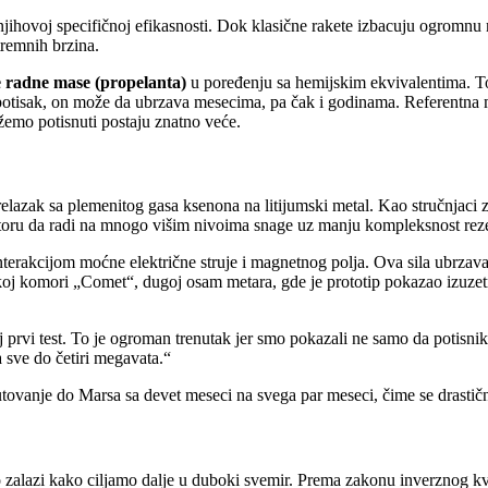
ihovoj specifičnoj efikasnosti. Dok klasične rakete izbacuju ogromnu 
tremnih brzina.
radne mase (propelanta)
u poređenju sa hemijskim ekvivalentima. To d
 potisak, on može da ubrzava mesecima, pa čak i godinama. Referentna 
emo potisnuti postaju znatno veće.
lazak sa plemenitog gasa ksenona na litijumski metal. Kao stručnjaci 
otoru da radi na mnogo višim nivoima snage uz manju kompleksnost rez
terakcijom moćne električne struje i magnetnog polja. Ova sila ubrzava 
koj komori „Comet“, dugoj osam metara, gde je prototip pokazao izuzetn
j prvi test. To je ogroman trenutak jer smo pokazali ne samo da potisnik
 sve do četiri megavata.“
 putovanje do Marsa sa devet meseci na svega par meseci, čime se drasti
ko zalazi kako ciljamo dalje u duboki svemir. Prema zakonu inverznog kv