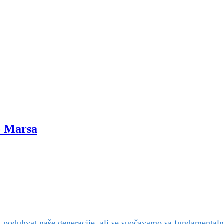
o Marsa
ki poduhvat naše generacije, ali se suočavamo sa fundamenta