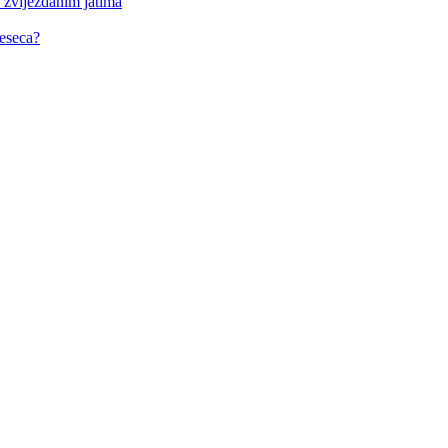
 zvijezdanim jatima
eseca?