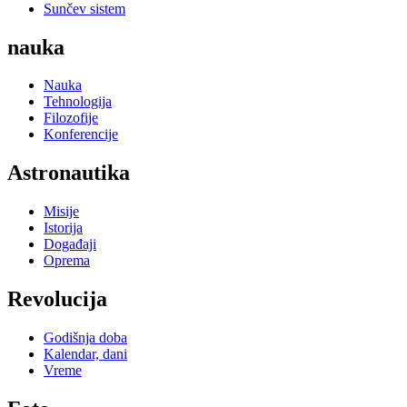
Sunčev sistem
nauka
Nauka
Tehnologija
Filozofije
Konferencije
Astronautika
Misije
Istorija
Događaji
Oprema
Revolucija
Godišnja doba
Kalendar, dani
Vreme