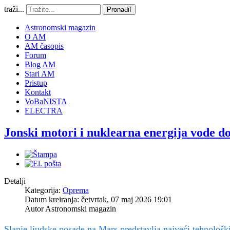
traži...
Pronađi!
Astronomski magazin
O AM
AM časopis
Forum
Blog AM
Stari AM
Pristup
Kontakt
VoBaNISTA
ELECTRA
Jonski motori i nuklearna energija vode d
Detalji
Kategorija:
Oprema
Datum kreiranja: četvrtak, 07 maj 2026 19:01
Autor
Astronomski magazin
Slanje ljudske posade na Mars predstavlja najveći tehnološ