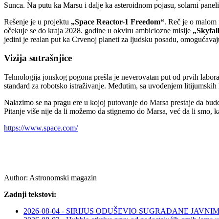
Sunca. Na putu ka Marsu i dalje ka asteroidnom pojasu, solarni paneli
Rešenje je u projektu
„Space Reactor-1 Freedom“
. Reč je o malom 
očekuje se do kraja 2028. godine u okviru ambiciozne misije
„Skyfal
jedini je realan put ka Crvenoj planeti za ljudsku posadu, omogućavaj
Vizija sutrašnjice
Tehnologija jonskog pogona prešla je neverovatan put od prvih labora
standard za robotsko istraživanje. Međutim, sa uvođenjem litijumskih
Nalazimo se na pragu ere u kojoj putovanje do Marsa prestaje da bud
Pitanje više nije da li možemo da stignemo do Marsa, već da li smo, 
https://www.space.com/
Author:
Astronomski magazin
Zadnji tekstovi:
2026-08-04 - SIRIJUS ODUŠEVIO SUGRAĐANE JAV