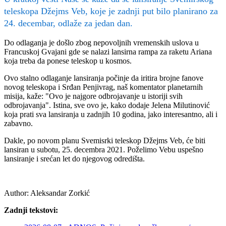
teleskopa Džejms Veb, koje je zadnji put bilo planirano za
24. decembar, odlaže za jedan dan.
Do odlaganja je došlo zbog nepovoljnih vremenskih uslova u
Francuskoj Gvajani gde se nalazi lansirna rampa za raketu Ariana
koja treba da ponese teleskop u kosmos.
Ovo stalno odlaganje lansiranja počinje da iritira brojne fanove
novog teleskopa i Srđan Penjivrag, naš komentator planetarnih
misija, kaže: "Ovo je najgore odbrojavanje u istoriji svih
odbrojavanja". Istina, sve ovo je, kako dodaje Jelena Milutinović
koja prati sva lansiranja u zadnjih 10 godina, jako interesantno, ali i
zabavno.
Dakle, po novom planu Svemisrki teleskop Džejms Veb, će biti
lansiran u subotu, 25. decembra 2021. Poželimo Vebu uspešno
lansiranje i srećan let do njegovog odredišta.
Author:
Aleksandar Zorkić
Zadnji tekstovi: