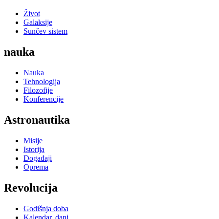
Život
Galaksije
Sunčev sistem
nauka
Nauka
Tehnologija
Filozofije
Konferencije
Astronautika
Misije
Istorija
Događaji
Oprema
Revolucija
Godišnja doba
Kalendar, dani