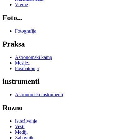
Vreme
Foto...
Fotografija
Praksa
Astronomski kamp
Mesije...
Posmatranja
instrumenti
Astronomski instrumenti
Razno
Istraživanja
Vesti
Mediji
Zabavnik