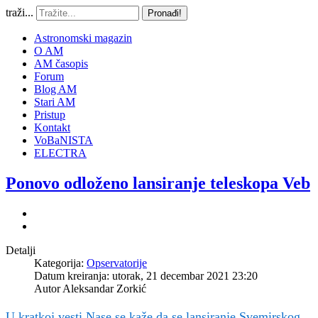
traži...
Pronađi!
Astronomski magazin
O AM
AM časopis
Forum
Blog AM
Stari AM
Pristup
Kontakt
VoBaNISTA
ELECTRA
Ponovo odloženo lansiranje teleskopa Veb
Detalji
Kategorija:
Opservatorije
Datum kreiranja: utorak, 21 decembar 2021 23:20
Autor
Aleksandar Zorkić
U kratkoj vesti Nase se kaže da se lansiranje Svemirskog