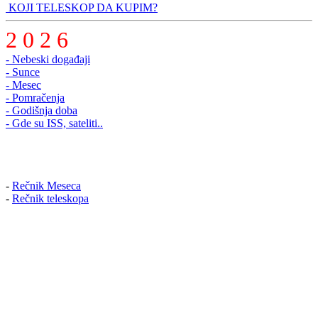
KOJI TELESKOP DA KUPIM?
2 0 2 6
- Nebeski događaji
- Sunce
- Mesec
- Pomračenja
- Godišnja doba
- Gde su ISS, sateliti..
-
Rečnik Meseca
-
Rečnik teleskopa