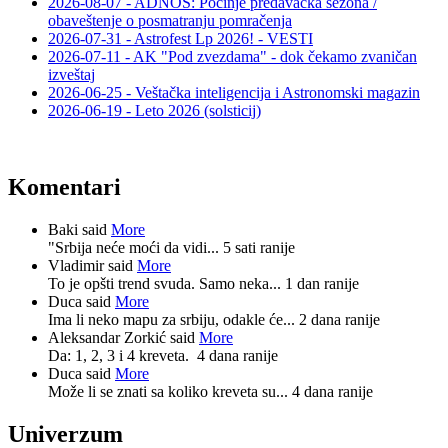
2026-08-07 - ADNOS: Počinje predavačka sezona /
obaveštenje o posmatranju pomračenja
2026-07-31 - Astrofest Lp 2026! - VESTI
2026-07-11 - AK "Pod zvezdama" - dok čekamo zvaničan
izveštaj
2026-06-25 - Veštačka inteligencija i Astronomski magazin
2026-06-19 - Leto 2026 (solsticij)
Komentari
Baki said
More
"Srbija neće moći da vidi...
5 sati ranije
Vladimir said
More
To je opšti trend svuda. Samo neka...
1 dan ranije
Duca said
More
Ima li neko mapu za srbiju, odakle će...
2 dana ranije
Aleksandar Zorkić said
More
Da: 1, 2, 3 i 4 kreveta.
4 dana ranije
Duca said
More
Može li se znati sa koliko kreveta su...
4 dana ranije
Univerzum