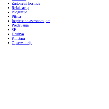
Zagonetni kosmos
Relaksacija
Biografije
Pijaca
Inspirisano astronomijom
Predavanja
SF
Društva
Knjižara
Opservatorije