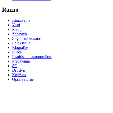
Razno
Istraživanja
Vesti
Mediji
Zabavnik
Zagonetni kosmos
Relaksacija
Biografije
Pijaca
Inspirisano astronomijom
Predavanja
SF
Društva
Knjižara
Opservatorije