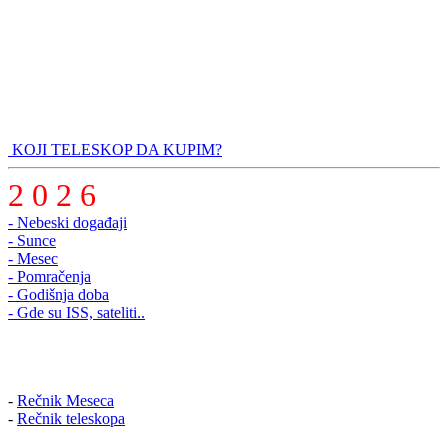
KOJI TELESKOP DA KUPIM?
2 0 2 6
- Nebeski događaji
- Sunce
- Mesec
- Pomračenja
- Godišnja doba
- Gde su ISS, sateliti..
-
Rečnik Meseca
-
Rečnik teleskopa