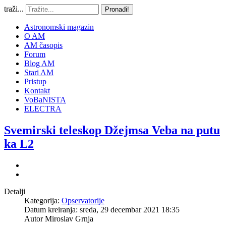
traži...
Pronađi!
Astronomski magazin
O AM
AM časopis
Forum
Blog AM
Stari AM
Pristup
Kontakt
VoBaNISTA
ELECTRA
Svemirski teleskop Džejmsa Veba na putu
ka L2
Detalji
Kategorija:
Opservatorije
Datum kreiranja: sreda, 29 decembar 2021 18:35
Autor
Miroslav Grnja