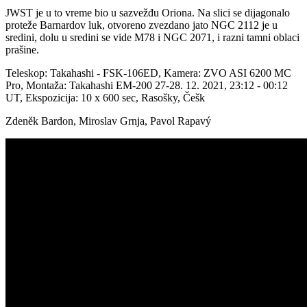
JWST je u to vreme bio u sazvežđu Oriona. Na slici se dijagonalo
proteže Barnardov luk, otvoreno zvezdano jato NGC 2112 je u
sredini, dolu u sredini se vide M78 i NGC 2071, i razni tamni oblaci
prašine.
Teleskop:
Takahashi - FSK-106ED, Kamera: ZVO ASI 6200 MC
Pro, Montaža: Takahashi EM-200 27-28. 12. 2021, 23:12 - 00:12
UT, Ekspozicija: 10 x 600 sec, Rasošky, Češk
Zdeněk Bardon, Miroslav Grnja, Pavol Rapavý