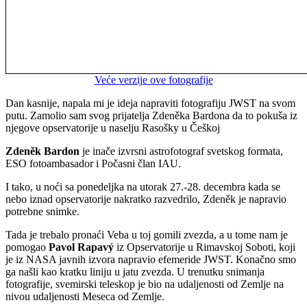
Veće verzije ove fotografije
Dan kasnije, napala mi je ideja napraviti fotografiju JWST na svom
putu. Zamolio sam svog prijatelja Zdeněka Bardona da to pokuša iz
njegove opservatorije u naselju Rasošky u Češkoj
Zdeněk Bardon
je inače izvrsni astrofotograf svetskog formata,
ESO fotoambasador i Počasni član IAU.
I tako, u noći sa ponedeljka na utorak 27.-28. decembra kada se
nebo iznad opservatorije nakratko razvedrilo, Zdeněk je napravio
potrebne snimke.
Tada je trebalo pronaći Veba u toj gomili zvezda, a u tome nam je
pomogao
Pavol Rapavý
iz Opservatorije u Rimavskoj Soboti, koji
je iz NASA javnih izvora napravio efemeride JWST. Konačno smo
ga našli kao kratku liniju u jatu zvezda. U trenutku snimanja
fotografije, svemirski teleskop je bio na udaljenosti od Zemlje na
nivou udaljenosti Meseca od Zemlje.