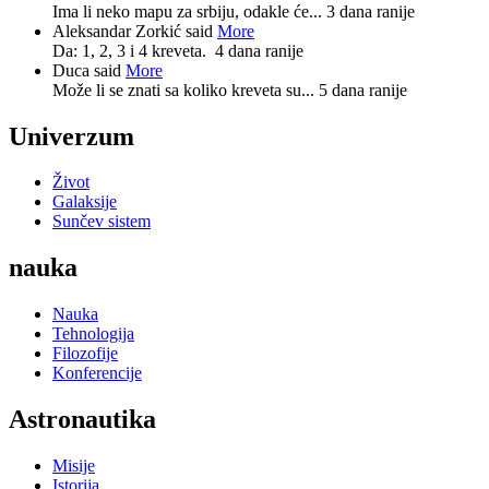
Ima li neko mapu za srbiju, odakle će...
3 dana ranije
Aleksandar Zorkić said
More
Da: 1, 2, 3 i 4 kreveta.
4 dana ranije
Duca said
More
Može li se znati sa koliko kreveta su...
5 dana ranije
Univerzum
Život
Galaksije
Sunčev sistem
nauka
Nauka
Tehnologija
Filozofije
Konferencije
Astronautika
Misije
Istorija