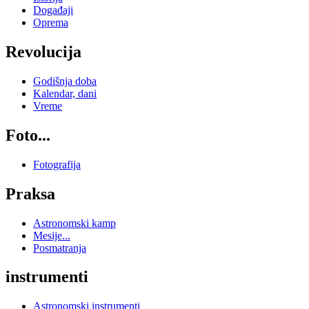
Događaji
Oprema
Revolucija
Godišnja doba
Kalendar, dani
Vreme
Foto...
Fotografija
Praksa
Astronomski kamp
Mesije...
Posmatranja
instrumenti
Astronomski instrumenti