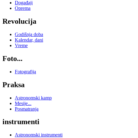
Događaji
Oprema
Revolucija
Godišnja doba
Kalendar, dani
Vreme
Foto...
Fotografija
Praksa
Astronomski kamp
Mesije...
Posmatranja
instrumenti
Astronomski instrumenti