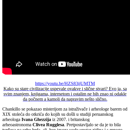
https://youtu.be/HZS83ijUMTM
Kako su stare civilizacije uspevale ovakve i slične stvari? Evo ja, sa
svim znanjem, knjigama, internetom i ostalim ne bih znao ni odakle
da počnem a kamoli da napravim nešto slično.
Chankillo se pokazao misterijom za istraživače i arheologe barem od
XIX stoleća do otkrića do kojih su došli u studiji peruanskog
arheologa
Ivana Ghezzija
iz 2007. i britanskog
arheoastronoma
Clivea Rugglesa
. Pretpostavljalo se da je to bila
tvrđava na vrhu brda, ali, bez izvora vode unutar zidina i s mnogo