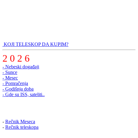
KOJI TELESKOP DA KUPIM?
2 0 2 6
- Nebeski događaji
- Sunce
- Mesec
- Pomračenja
- Godišnja doba
- Gde su ISS, sateliti..
-
Rečnik Meseca
-
Rečnik teleskopa