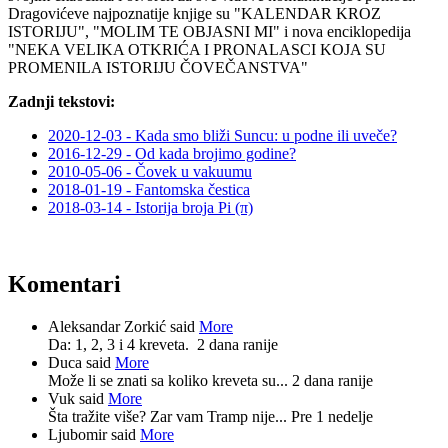
Dragovićeve najpoznatije knjige su "KALENDAR KROZ
ISTORIJU", "MOLIM TE OBJASNI MI" i nova enciklopedija
"NEKA VELIKA OTKRIĆA I PRONALASCI KOJA SU
PROMENILA ISTORIJU ČOVEČANSTVA"
Zadnji tekstovi:
2020-12-03 - Kada smo bliži Suncu: u podne ili uveče?
2016-12-29 - Od kada brojimo godine?
2010-05-06 - Čovek u vakuumu
2018-01-19 - Fantomska čestica
2018-03-14 - Istorija broja Pi (π)
Komentari
Aleksandar Zorkić said
More
Da: 1, 2, 3 i 4 kreveta.
2 dana ranije
Duca said
More
Može li se znati sa koliko kreveta su...
2 dana ranije
Vuk said
More
Šta tražite više? Zar vam Tramp nije...
Pre 1 nedelje
Ljubomir said
More