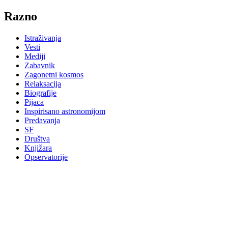
Razno
Istraživanja
Vesti
Mediji
Zabavnik
Zagonetni kosmos
Relaksacija
Biografije
Pijaca
Inspirisano astronomijom
Predavanja
SF
Društva
Knjižara
Opservatorije