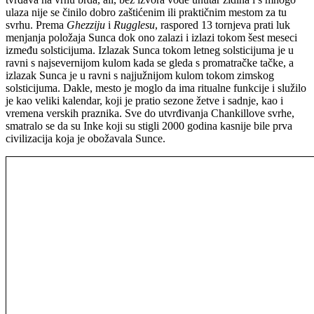
ulaza nije se činilo dobro zaštićenim ili praktičnim mestom za tu
svrhu. Prema
Ghezziju
i
Rugglesu
, raspored 13 tornjeva prati luk
menjanja položaja Sunca dok ono zalazi i izlazi tokom šest meseci
između solsticijuma. Izlazak Sunca tokom letneg solsticijuma je u
ravni s najsevernijom kulom kada se gleda s promatračke tačke, a
izlazak Sunca je u ravni s najjužnijom kulom tokom zimskog
solsticijuma. Dakle, mesto je moglo da ima ritualne funkcije i služilo
je kao veliki kalendar, koji je pratio sezone žetve i sadnje, kao i
vremena verskih praznika. Sve do utvrđivanja Chankillove svrhe,
smatralo se da su Inke koji su stigli 2000 godina kasnije bile prva
civilizacija koja je obožavala Sunce.