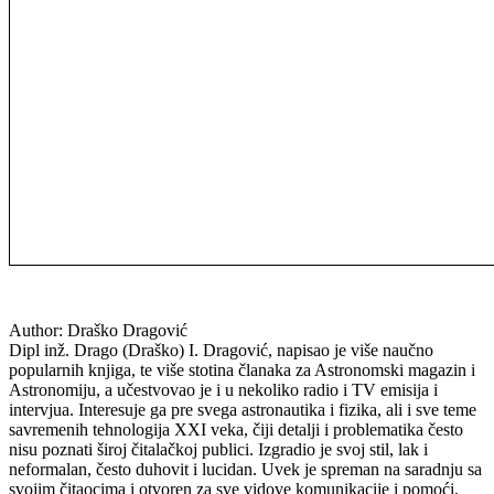
Author:
Draško Dragović
Dipl inž. Drago (Draško) I. Dragović, napisao je više naučno
popularnih knjiga, te više stotina članaka za Astronomski magazin i
Astronomiju, a učestvovao je i u nekoliko radio i TV emisija i
intervjua. Interesuje ga pre svega astronautika i fizika, ali i sve teme
savremenih tehnologija XXI veka, čiji detalji i problematika često
nisu poznati široj čitalačkoj publici. Izgradio je svoj stil, lak i
neformalan, često duhovit i lucidan. Uvek je spreman na saradnju sa
svojim čitaocima i otvoren za sve vidove komunikacije i pomoći.