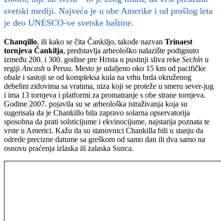
svetski mediji. Najveća je u obe Amerike i od prošlog leta
je deo UNESCO-ve svetske baštine.
Chanqillo
, ili kako se čita Čankiljo, takođe nazvan
Trinaest
tornjeva Čankilja
, predstavlja arheološko nalazište podignuto
između 200. i 300. godine pre Hrista u pustinji sliva reke
Sechín
u
regiji
Ancash
u Peruu. Mesto je udaljeno oko 15 km od pacifičke
obale i sastoji se od kompleksa kula na vrhu brda okruženog
debelim zidovima sa vratima, niza koji se proteže u smeru sever-jug
i ima 13 tornjeva i platformi za promatranje s obe strane tornjeva.
Godine 2007. pojavila su se arheološka istraživanja koja su
sugerisala da je Chankillo bila zapravo solarna opservatorija
sposobna da prati solsticijume i ekvinocijume, najstarija poznata te
vrste u Americi. Kažu da su stanovnici Chankilla bili u stanju da
odrede precizne datume sa greškom od samo dan ili dva samo na
osnovu praćenja izlaska ili zalaska Sunca.