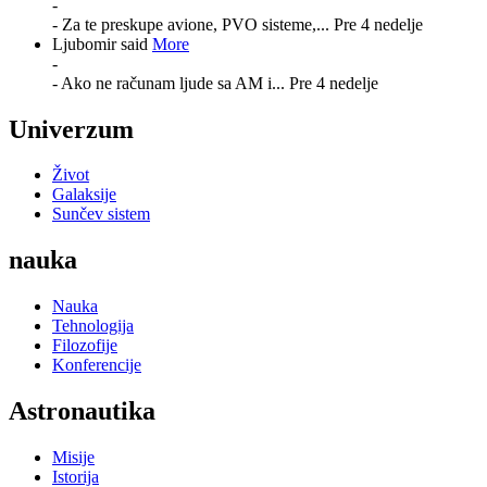
-
- Za te preskupe avione, PVO sisteme,...
Pre 4 nedelje
Ljubomir said
More
-
- Ako ne računam ljude sa AM i...
Pre 4 nedelje
Univerzum
Život
Galaksije
Sunčev sistem
nauka
Nauka
Tehnologija
Filozofije
Konferencije
Astronautika
Misije
Istorija