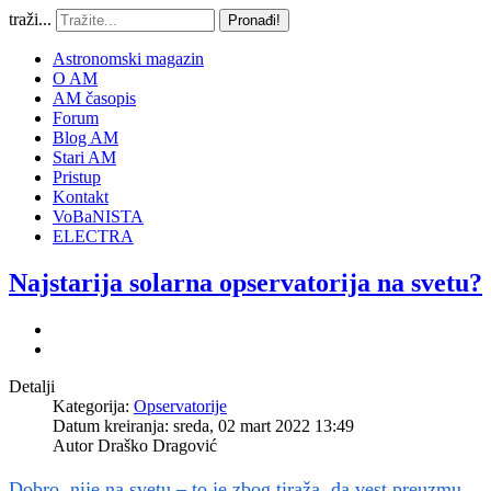
traži...
Pronađi!
Astronomski magazin
O AM
AM časopis
Forum
Blog AM
Stari AM
Pristup
Kontakt
VoBaNISTA
ELECTRA
Najstarija solarna opservatorija na svetu?
Detalji
Kategorija:
Opservatorije
Datum kreiranja: sreda, 02 mart 2022 13:49
Autor
Draško Dragović
Dobro, nije na svetu – to je zbog tiraža, da vest preuzmu