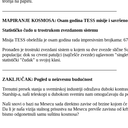
teorija na papiru.
--------------------------------------------------------------------------------
MAPIRANJE KOSMOSA: Osam godina TESS misije i savršeno 
Statističko čudo u trostrukom zvezdanom sistemu
Misija TESS obeležila je osam godina rada impresivnim brojkama: 67
Pronađen je trostruki zvezdani sistem u kojem su dve zvezde slične S
populacija: dok su crveni patuljci (najčešće zvezde) uglavnom "single
statistički "čudak" u svojoj klasi.
--------------------------------------------------------------------------------
ZAKLJUČAK: Pogled u neizvesnu budućnost
Trenutni presek stanja u svemirskoj industriji odražava duboki kontr
Starship-a, naši teleskopi u dubokom svemiru nam omogućavaju da po
Naši snovi o bazi na Mesecu sada direktno zavise od brzine kojom će B
Da li je naša vizija stalnog prisustva na Mesecu previše zavisna od k
bismo odgonetnuli samu suštinu kosmosa?