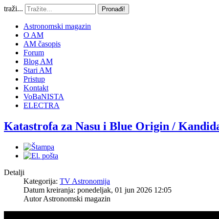
traži...
Pronađi!
Astronomski magazin
O AM
AM časopis
Forum
Blog AM
Stari AM
Pristup
Kontakt
VoBaNISTA
ELECTRA
Katastrofa za Nasu i Blue Origin / Kandid
Detalji
Kategorija:
TV Astronomija
Datum kreiranja: ponedeljak, 01 jun 2026 12:05
Autor
Astronomski magazin