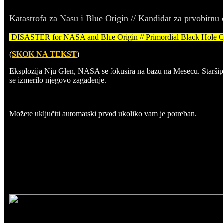
Katastrofa za Nasu i Blue Origin // Kandidat za prvobitnu
DISASTER for NASA and Blue Origin // Primordial Black Hole Can
(
SKOK NA TEKST
)
Eksplozija Nju Glen, NASA se fokusira na bazu na Mesecu. Staršip pr
se izmerilo njegovo zagađenje.
Možete uključiti automatski prvod ukoliko vam je potreban.