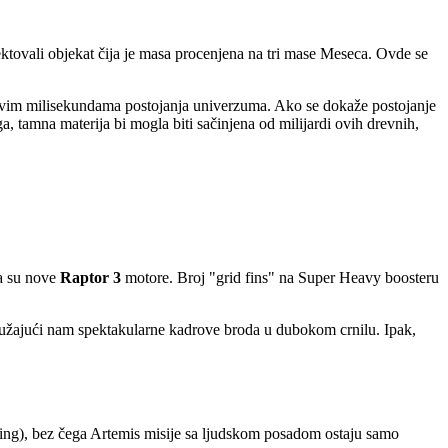
ovali objekat čija je masa procenjena na tri mase Meseca. Ovde se
 prvim milisekundama postojanja univerzuma. Ako se dokaže postojanje
, tamna materija bi mogla biti sačinjena od milijardi ovih drevnih,
la su nove
Raptor 3
motore. Broj "grid fins" na Super Heavy boosteru
 pružajući nam spektakularne kadrove broda u dubokom crnilu. Ipak,
eling), bez čega Artemis misije sa ljudskom posadom ostaju samo