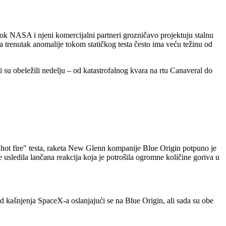
 Dok NASA i njeni komercijalni partneri grozničavo projektuju stalnu
a trenutak anomalije tokom statičkog testa često ima veću težinu od
 su obeležili nedelju – od katastrofalnog kvara na rtu Canaveral do
"hot fire" testa, raketa New Glenn kompanije Blue Origin potpuno je
e usledila lančana reakcija koja je potrošila ogromne količine goriva u
d kašnjenja SpaceX-a oslanjajući se na Blue Origin, ali sada su obe