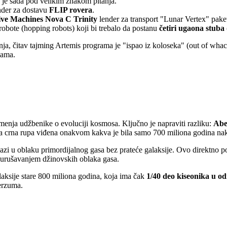
je sada pod velikim znakom pitanja.
der za dostavu
FLIP rovera
.
tive Machines Nova C Trinity
lender za transport "Lunar Vertex" pake
bote (hopping robots) koji bi trebalo da postanu
četiri ugaona stuba
a, čitav tajming Artemis programa je "ispao iz koloseka" (out of whack)
kama.
 menja udžbenike o evoluciji kosmosa. Ključno je napraviti razliku:
Abe
 crna rupa viđena onakvom kakva je bila samo 700 miliona godina nak
zi u oblaku primordijalnog gasa bez prateće galaksije. Ovo direktno p
 urušavanjem džinovskih oblaka gasa.
laksije stare 800 miliona godina, koja ima čak
1/40 deo kiseonika u o
erzuma.