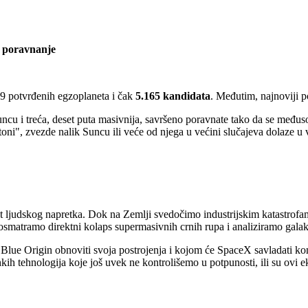
poravnanje
9 potvrđenih egzoplaneta i čak
5.165 kandidata
. Međutim, najnoviji po
uncu i treća, deset puta masivnija, savršeno poravnate tako da se među
toni", zvezde nalik Suncu ili veće od njega u većini slučajeva dolaze 
ast ljudskog napretka. Dok na Zemlji svedočimo industrijskim katastrof
smatramo direktni kolaps supermasivnih crnih rupa i analiziramo gala
lue Origin obnoviti svoja postrojenja i kojom će SpaceX savladati komp
rhkih tehnologija koje još uvek ne kontrolišemo u potpunosti, ili su ov