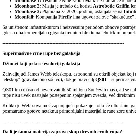
Moonbase 1:
Testiranje Blue Moon Mark 1 Endurance lendera 
Moonbase 2:
Misija je trebalo da koristi
Astrobotic Griffin
len
Moonbase 3:
Planirana za 2026. godinu, oslanjala se na
Intui
Moonfall:
Kompanija
Firefly
ima ugovor za ove "skakućuće" ro
Sa uništenom infrastrukturom i neizvesnim periodom obnove postrojenj
gde su oba komercijalna giganta trenutno blokirana tehničkim prepre
--------------------------------------------------------------------------------
Supermasivne crne rupe bez galaksija
Džinovi koji prkose evoluciji galaksija
Zahvaljujući James Webb teleskopu, astronomi su otkrili objekat koji
teleskop" (gravitaciono sočivo), dok je pravi cilj
QS01
– supermasivna
QS01 ima masu od neverovatnih 50 miliona Sunčevih masa, ali se nala
rupe nisu uvek nastajale postepenim spajanjem zvezda, već direktnim
Koliko je Webb-ova moć zapanjujuća pokazuje i otkriće ultra-faint ga
posmatramo gotovo netaknut primordijalni materijal iz rane zore univ
--------------------------------------------------------------------------------
Da li je tamna materija zapravo skup drevnih crnih rupa?