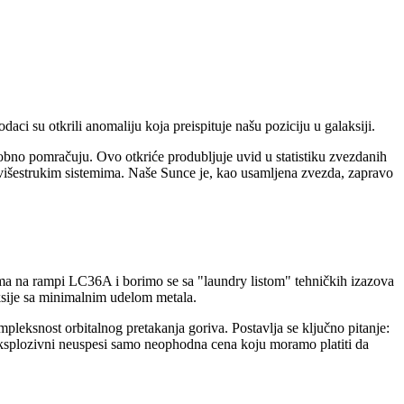
daci su otkrili anomaliju koja preispituje našu poziciju u galaksiji.
sobno pomračuju. Ovo otkriće produbljuje uvid u statistiku zvezdanih
u višestrukim sistemima. Naše Sunce je, kao usamljena zvezda, zapravo
ama na rampi LC36A i borimo se sa "laundry listom" tehničkih izazova
ksije sa minimalnim udelom metala.
leksnost orbitalnog pretakanja goriva. Postavlja se ključno pitanje:
i eksplozivni neuspesi samo neophodna cena koju moramo platiti da