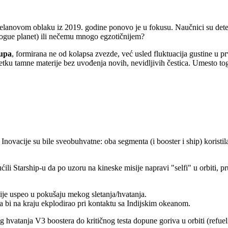
anovom oblaku iz 2019. godine ponovo je u fokusu. Naučnici su detekt
(rogue planet) ili nečemu mnogo egzotičnijem?
rupa
, formirana ne od kolapsa zvezde, već usled fluktuacija gustine u
tku tamne materije bez uvođenja novih, nevidljivih čestica. Umesto toga
 Inovacije su bile sveobuhvatne: oba segmenta (i booster i ship) koristi
ćili Starship-u da po uzoru na kineske misije napravi "selfi" u orbiti,
je uspeo u pokušaju mekog sletanja/hvatanja.
da bi na kraju ekplodirao pri kontaktu sa Indijskim okeanom.
g hvatanja V3 boostera do kritičnog testa dopune goriva u orbiti (refu