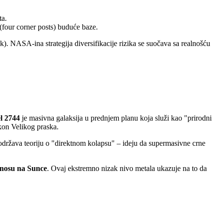
ta.
(four corner posts) buduće baze.
. NASA-ina strategija diversifikacije rizika se suočava sa realnošću
l 2744
je masivna galaksija u prednjem planu koja služi kao "prirodni
on Velikog praska.
održava teoriju o "direktnom kolapsu" – ideju da supermasivne crne
dnosu na Sunce
. Ovaj ekstremno nizak nivo metala ukazuje na to da