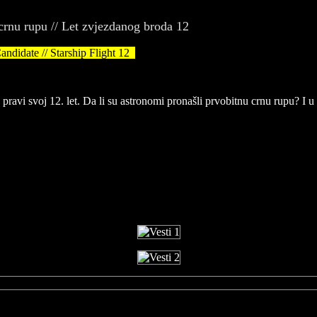
 crnu rupu // Let zvjezdanog broda 12
didate // Starship Flight 12
avi svoj 12. let. Da li su astronomi pronašli prvobitnu crnu rupu? I u