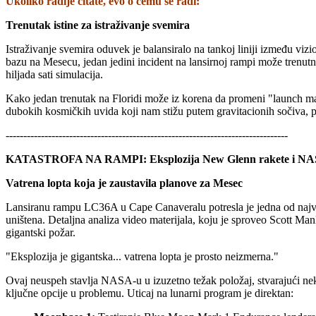
Ukoliko
radije čitate, evo o čemu se radi:
Trenutak istine za istraživanje svemira
Istraživanje svemira oduvek je balansiralo na tankoj liniji između viz
bazu na Mesecu, jedan jedini incident na lansirnoj rampi može trenutn
hiljada sati simulacija.
Kako jedan trenutak na Floridi može iz korena da promeni "launch mani
dubokih kosmičkih uvida koji nam stižu putem gravitacionih sočiva, p
--------------------------------------------------------------------------------
KATASTROFA NA RAMPI: Eksplozija New Glenn rakete i NAS
Vatrena lopta koja je zaustavila planove za Mesec
Lansiranu rampu LC36A u Cape Canaveralu potresla je jedna od najveći
uništena. Detaljna analiza video materijala, koju je sproveo Scott Man
gigantski požar.
"Eksplozija je gigantska... vatrena lopta je prosto neizmerna."
Ovaj neuspeh stavlja NASA-u u izuzetno težak položaj, stvarajući nek
ključne opcije u problemu. Uticaj na lunarni program je direktan: