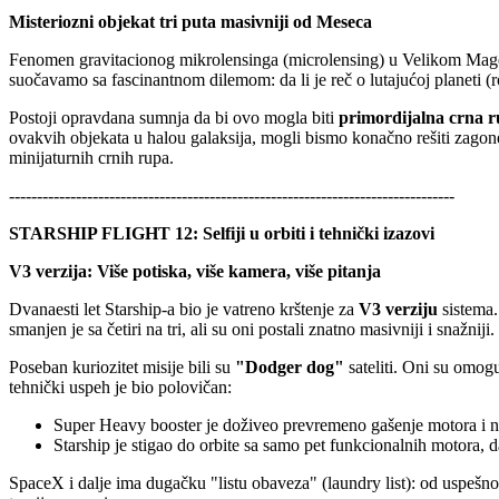
Misteriozni objekat tri puta masivniji od Meseca
Fenomen gravitacionog mikrolensinga (microlensing) u Velikom Magel
suočavamo sa fascinantnom dilemom: da li je reč o lutajućoj planeti 
Postoji opravdana sumnja da bi ovo mogla biti
primordijalna crna 
ovakvih objekata u halou galaksija, mogli bismo konačno rešiti zagone
minijaturnih crnih rupa.
--------------------------------------------------------------------------------
STARSHIP FLIGHT 12: Selfiji u orbiti i tehnički izazovi
V3 verzija: Više potiska, više kamera, više pitanja
Dvanaesti let Starship-a bio je vatreno krštenje za
V3 verziju
sistema.
smanjen je sa četiri na tri, ali su oni postali znatno masivniji i snažniji.
Poseban kuriozitet misije bili su
"Dodger dog"
sateliti. Oni su omogu
tehnički uspeh je bio polovičan:
Super Heavy booster je doživeo prevremeno gašenje motora i ni
Starship je stigao do orbite sa samo pet funkcionalnih motora, 
SpaceX i dalje ima dugačku "listu obaveza" (laundry list): od uspešno