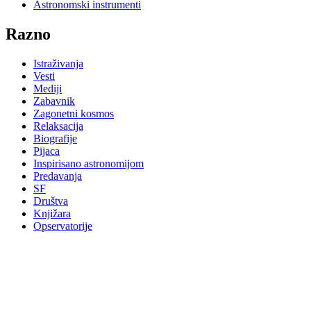
Astronomski instrumenti
Razno
Istraživanja
Vesti
Mediji
Zabavnik
Zagonetni kosmos
Relaksacija
Biografije
Pijaca
Inspirisano astronomijom
Predavanja
SF
Društva
Knjižara
Opservatorije