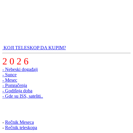
KOJI TELESKOP DA KUPIM?
2 0 2 6
- Nebeski događaji
- Sunce
- Mesec
- Pomračenja
- Godišnja doba
- Gde su ISS, sateliti..
-
Rečnik Meseca
-
Rečnik teleskopa