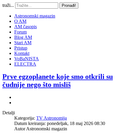
traži...
Pronađi!
Astronomski magazin
O AM
AM časopis
Forum
Blog AM
Stari AM
Pristup
Kontakt
VoBaNISTA
ELECTRA
Prve egzoplanete koje smo otkrili su
čudnije nego što misliš
Detalji
Kategorija:
TV Astronomija
Datum kreiranja: ponedeljak, 18 maj 2026 08:30
Autor
Astronomski magazin