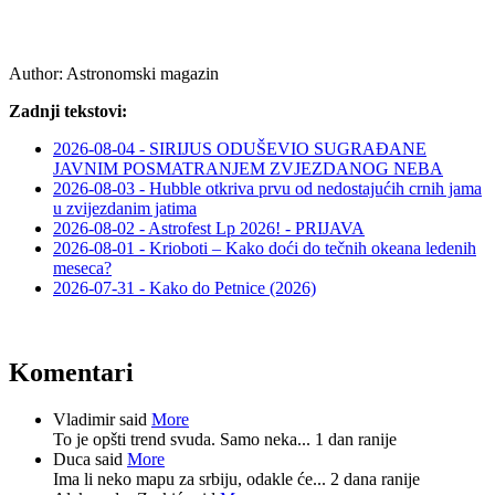
Author:
Astronomski magazin
Zadnji tekstovi:
2026-08-04 - SIRIJUS ODUŠEVIO SUGRAĐANE
JAVNIM POSMATRANJEM ZVJEZDANOG NEBA
2026-08-03 - Hubble otkriva prvu od nedostajućih crnih jama
u zvijezdanim jatima
2026-08-02 - Astrofest Lp 2026! - PRIJAVA
2026-08-01 - Krioboti – Kako doći do tečnih okeana ledenih
meseca?
2026-07-31 - Kako do Petnice (2026)
Komentari
Vladimir said
More
To je opšti trend svuda. Samo neka...
1 dan ranije
Duca said
More
Ima li neko mapu za srbiju, odakle će...
2 dana ranije