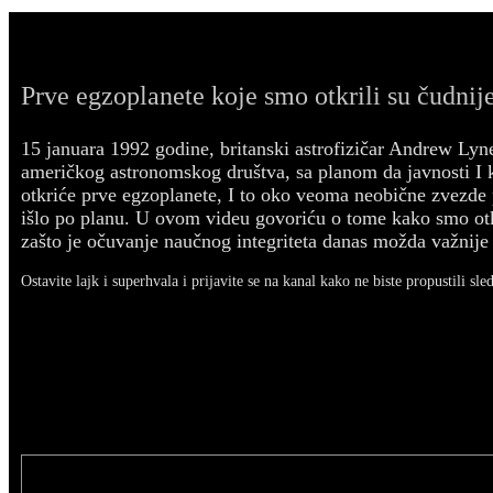
Prve egzoplanete koje smo otkrili su čudnije
15 januara 1992 godine, britanski astrofizičar Andrew Lyn
američkog astronomskog društva, sa planom da javnosti I
otkriće prve egzoplanete, I to oko veoma neobične zvezde p
išlo po planu. U ovom videu govoriću o tome kako smo otk
zašto je očuvanje naučnog integriteta danas možda važnije 
Ostavite lajk i superhvala i prijavite se na kanal kako ne biste propustili sle