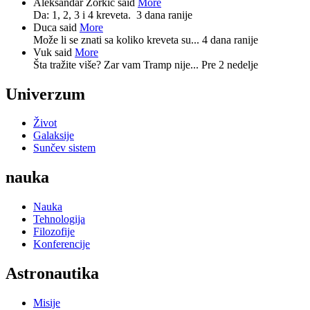
Aleksandar Zorkić said
More
Da: 1, 2, 3 i 4 kreveta.
3 dana ranije
Duca said
More
Može li se znati sa koliko kreveta su...
4 dana ranije
Vuk said
More
Šta tražite više? Zar vam Tramp nije...
Pre 2 nedelje
Univerzum
Život
Galaksije
Sunčev sistem
nauka
Nauka
Tehnologija
Filozofije
Konferencije
Astronautika
Misije