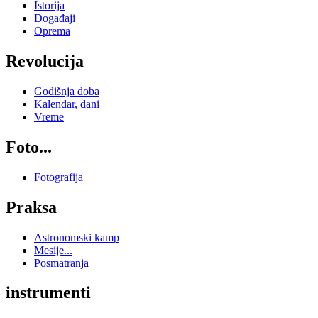
Istorija
Događaji
Oprema
Revolucija
Godišnja doba
Kalendar, dani
Vreme
Foto...
Fotografija
Praksa
Astronomski kamp
Mesije...
Posmatranja
instrumenti