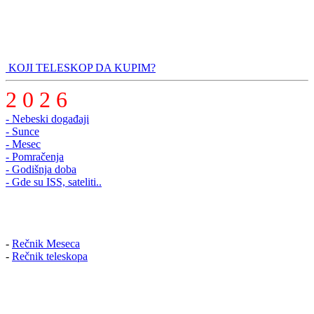
KOJI TELESKOP DA KUPIM?
2 0 2 6
- Nebeski događaji
- Sunce
- Mesec
- Pomračenja
- Godišnja doba
- Gde su ISS, sateliti..
-
Rečnik Meseca
-
Rečnik teleskopa