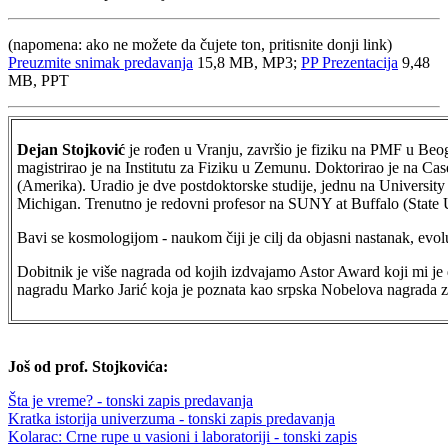
(napomena: ako ne možete da čujete ton, pritisnite donji link)
Preuzmite snimak predavanja
15,8 MB, MP3;
PP Prezentacija
9,48
MB, PPT
Dejan Stojković
je rođen u Vranju, završio je fiziku na PMF u Beog
magistrirao je na Institutu za Fiziku u Zemunu. Doktorirao je na Ca
(Amerika). Uradio je dve postdoktorske studije, jednu na University
Michigan. Trenutno je redovni profesor na SUNY at Buffalo (State 
Bavi se kosmologijom - naukom čiji je cilj da objasni nastanak, evol
Dobitnik je više nagrada od kojih izdvajamo Astor Award koji mi je 
nagradu Marko Jarić koja je poznata kao srpska Nobelova nagrada za
Još od prof. Stojkovića:
Šta je vreme? - tonski zapis predavanja
Kratka istorija univerzuma - tonski zapis predavanja
Kolarac: Crne rupe u vasioni i laboratoriji - tonski zapis