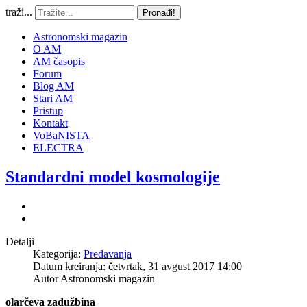
traži...
Pronađi!
Astronomski magazin
O AM
AM časopis
Forum
Blog AM
Stari AM
Pristup
Kontakt
VoBaNISTA
ELECTRA
Standardni model kosmologije
Detalji
Kategorija:
Predavanja
Datum kreiranja: četvrtak, 31 avgust 2017 14:00
Autor
Astronomski magazin
olarčeva zadužbina