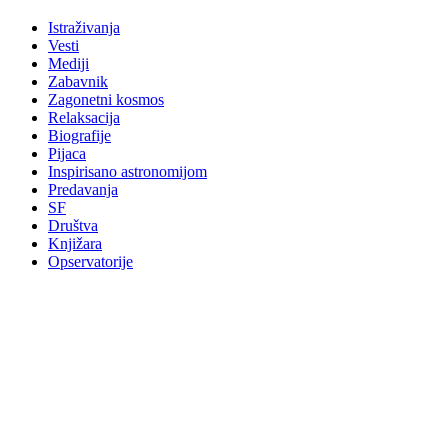
Istraživanja
Vesti
Mediji
Zabavnik
Zagonetni kosmos
Relaksacija
Biografije
Pijaca
Inspirisano astronomijom
Predavanja
SF
Društva
Knjižara
Opservatorije