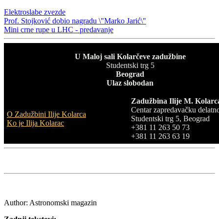
Elektroslabe zvezde
Prof. Stojković dobio nagradu \"Marko Jarić\"
Mini crne rupe u LHC - predavanje
U
Maloj sali Kolarčeve zadužbine
Studentski trg 5
Beograd
Ulaz slobodan
Zadužbina Ilije M. Kolarc
Centar zapredavačku delatno
O Zadužbini Ilije Kolarca
Studentski trg 5, Beograd
Ko je Ilija Kolarac
+381 11 263 50 73
+381 11 263 63 19
Author:
Astronomski magazin