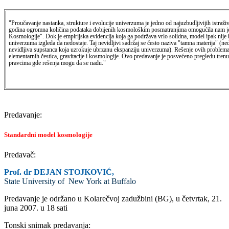
"Proučavanje nastanka, strukture i evolucije univerzuma je jedno od najuzbudljivijih istraž
godina ogromna količina podataka dobijenih kosmološkim posmatranjima omogućila nam je
Kosmologije". Dok je empirijska evidencija koja ga podržava vrlo solidna, model ipak nije b
univerzuma izgleda da nedostaje. Taj nevidljivi sadržaj se često naziva "tamna materija" (ne
nevidljiva supstanca koja uzrokuje ubrzanu ekspanziju univerzuma). Rešenje ovih problema 
elementarnih čestica, gravitacije i kosmologije. Ovo predavanje je posvećeno pregledu trenut
pravcima gde rešenja mogu da se nađu."
Predavanje:
Standardni model kosmologije
Predavač:
Prof. dr DEJAN STOJKOVIĆ,
State University of New York at Buffalo
Predavanje je održano u Kolarečvoj zadužbini (BG), u četvrtak, 21.
juna 2007. u 18 sati
Tonski snimak predavanja: