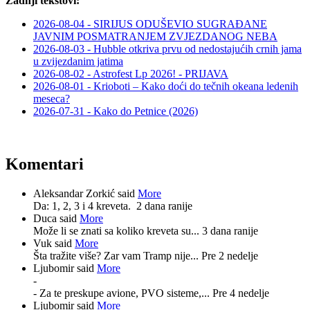
Zadnji tekstovi:
2026-08-04 - SIRIJUS ODUŠEVIO SUGRAĐANE
JAVNIM POSMATRANJEM ZVJEZDANOG NEBA
2026-08-03 - Hubble otkriva prvu od nedostajućih crnih jama
u zvijezdanim jatima
2026-08-02 - Astrofest Lp 2026! - PRIJAVA
2026-08-01 - Krioboti – Kako doći do tečnih okeana ledenih
meseca?
2026-07-31 - Kako do Petnice (2026)
Komentari
Aleksandar Zorkić said
More
Da: 1, 2, 3 i 4 kreveta.
2 dana ranije
Duca said
More
Može li se znati sa koliko kreveta su...
3 dana ranije
Vuk said
More
Šta tražite više? Zar vam Tramp nije...
Pre 2 nedelje
Ljubomir said
More
-
- Za te preskupe avione, PVO sisteme,...
Pre 4 nedelje
Ljubomir said
More