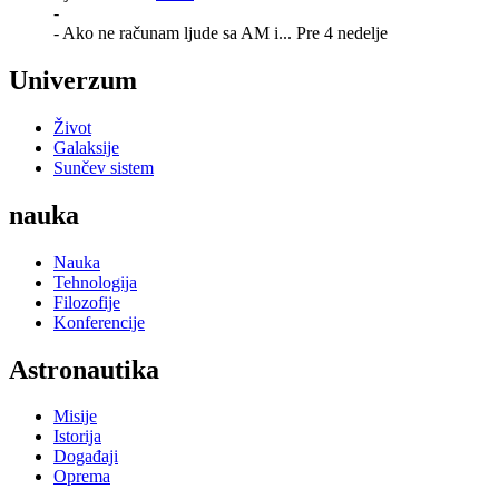
-
- Ako ne računam ljude sa AM i...
Pre 4 nedelje
Univerzum
Život
Galaksije
Sunčev sistem
nauka
Nauka
Tehnologija
Filozofije
Konferencije
Astronautika
Misije
Istorija
Događaji
Oprema