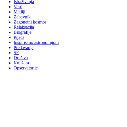
Istraživanja
Vesti
Mediji
Zabavnik
Zagonetni kosmos
Relaksacija
Biografije
Pijaca
Inspirisano astronomijom
Predavanja
SF
Društva
Knjižara
Opservatorije