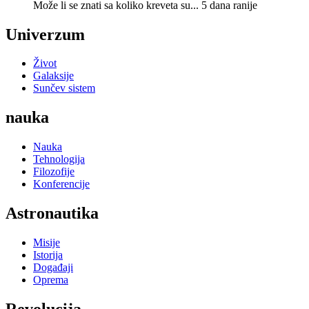
Može li se znati sa koliko kreveta su...
5 dana ranije
Univerzum
Život
Galaksije
Sunčev sistem
nauka
Nauka
Tehnologija
Filozofije
Konferencije
Astronautika
Misije
Istorija
Događaji
Oprema
Revolucija