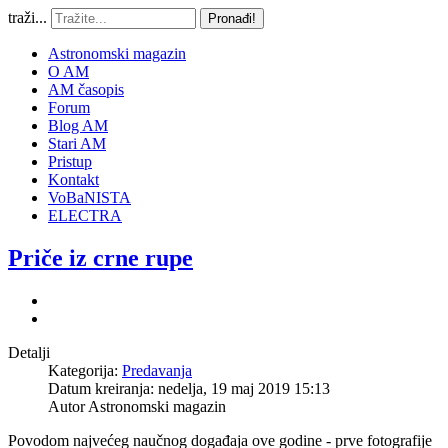
traži...
Pronađi!
Astronomski magazin
O AM
AM časopis
Forum
Blog AM
Stari AM
Pristup
Kontakt
VoBaNISTA
ELECTRA
Priče iz crne rupe
Detalji
Kategorija:
Predavanja
Datum kreiranja: nedelja, 19 maj 2019 15:13
Autor
Astronomski magazin
Povodom najvećeg naučnog događaja ove godine - prve fotografije