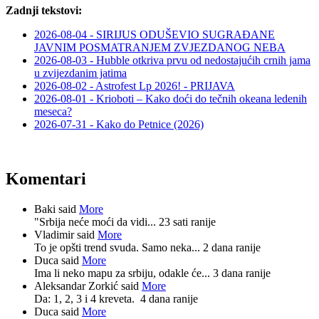
Zadnji tekstovi:
2026-08-04 - SIRIJUS ODUŠEVIO SUGRAĐANE
JAVNIM POSMATRANJEM ZVJEZDANOG NEBA
2026-08-03 - Hubble otkriva prvu od nedostajućih crnih jama
u zvijezdanim jatima
2026-08-02 - Astrofest Lp 2026! - PRIJAVA
2026-08-01 - Krioboti – Kako doći do tečnih okeana ledenih
meseca?
2026-07-31 - Kako do Petnice (2026)
Komentari
Baki said
More
"Srbija neće moći da vidi...
23 sati ranije
Vladimir said
More
To je opšti trend svuda. Samo neka...
2 dana ranije
Duca said
More
Ima li neko mapu za srbiju, odakle će...
3 dana ranije
Aleksandar Zorkić said
More
Da: 1, 2, 3 i 4 kreveta.
4 dana ranije
Duca said
More