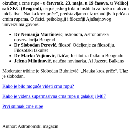
okruženja crne rupe - u
četvrtak, 23. maja, u 19 časova, u Velikoj
sali SKC (Beograd)
, na još jednoj tribini Instituta za fiziku u okviru
inicijative “Nauka kroz priče”, predstavljamo niz uzbudljivih priča o
crnim rupama. O fizici, psihologiji i filozofiji Ajnštajnovog
univerzuma govore:
Dr Nemanja Martinović
, astronom, Astronomska
opservatorija Beograd
Dr Slobodan Perović
, filozof, Odeljenje za filozofiju,
Filozofski fakultet
Dr Marko Vojinović
, fizičar, Institut za fiziku u Beogradu
Jelena Milutinović
, naučna novinarka, Al Jazeera Balkans
Moderator tribine je Slobodan Bubnjević, „Nauka kroz priče“. Ulaz
je slobodan.
Kako je bilo moguće videti crnu rupu?
Kako je viđena supermasivna crna rupa u galaksiji M87
Prvi snimak crne rupe
Author:
Astronomski magazin