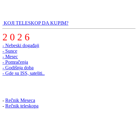
KOJI TELESKOP DA KUPIM?
2 0 2 6
- Nebeski događaji
- Sunce
- Mesec
- Pomračenja
- Godišnja doba
- Gde su ISS, sateliti..
-
Rečnik Meseca
-
Rečnik teleskopa