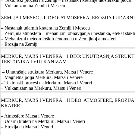
– Tektonski procesi na Zemlji – nastanak i kretanje litosferskih ploča
– Vulkanizam na Zemlji i Mesecu
ZEMLjA I MESEC – II DEO: ATMOSFERA, EROZIJA I UDARN
– Nastanak udarnih kratera na Zemlji i Mesecu
– Zemljina atmosfera – mehanizmi obnavljanja i nestanka, efekat stakle
– Mehanizmi meteoroloških fenomena u Zemljinoj atmosferi
– Erozija na Zemlji
MERKUR, MARS I VENERA – I DEO: UNUTRAŠNjA STRUKT
TEKTONIKA I VULKANIZAM
– Unutrašnja struktura Merkura, Marsa i Venere
– Magnetna polja Merkura, Marsa i Venere
– Tektonski procesi na Merkuru, Marsu i Veneri
– Vulkanizam na Merkuru, Marsu i Veneri
MERKUR, MARS I VENERA – II DEO: ATMOSFERE, EROZIJA
KRATERI
– Atmosfere Marsa i Venere
– Udarni krateri na Merkuru, Marsu i Veneri
– Erozija na Marsu i Veneri