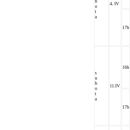
b
4. IV
o
t
a
17h
16h
s
u
b
11.IV
o
t
a
17h