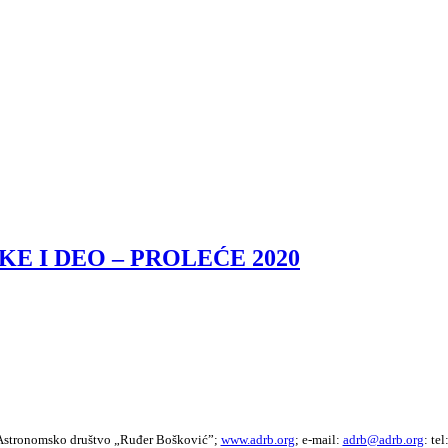
E I DEO – PROLEĆE 2020
stronomsko društvo „Ruđer Bošković”;
www.adrb.org
; e-mail:
adrb@adrb.org
: te