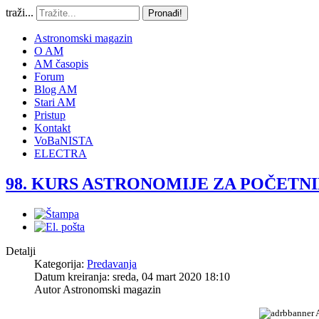
traži...
Pronađi!
Astronomski magazin
O AM
AM časopis
Forum
Blog AM
Stari AM
Pristup
Kontakt
VoBaNISTA
ELECTRA
98. KURS ASTRONOMIJE ZA POČETNIK
Detalji
Kategorija:
Predavanja
Datum kreiranja: sreda, 04 mart 2020 18:10
Autor
Astronomski magazin
A