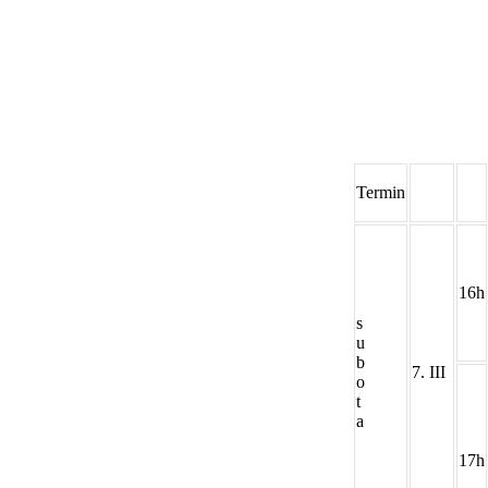
Termin
16h
s
u
b
7. III
o
t
a
17h