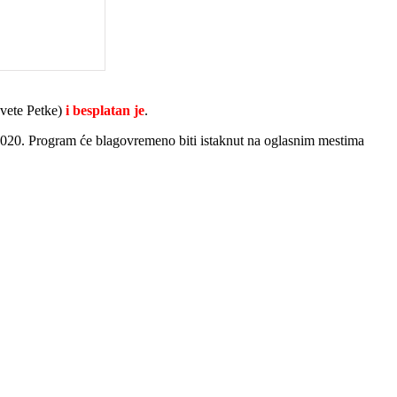
vete Petke)
i besplatan je
.
gram će blagovremeno biti istaknut na oglasnim mestima