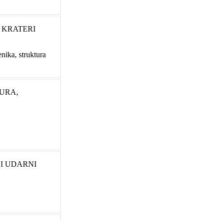
I KRATERI
nika, struktura
URA,
 I UDARNI