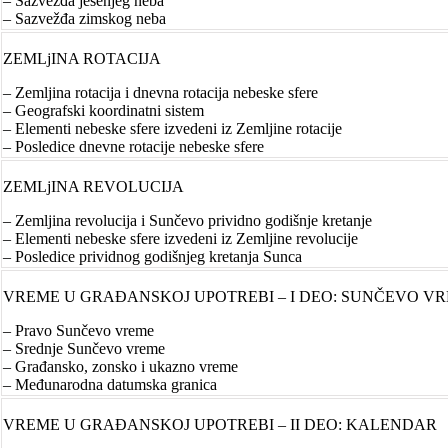
– Sazvežđa jesenjeg neba
– Sazvežđa zimskog neba
ZEMLjINA ROTACIJA
– Zemljina rotacija i dnevna rotacija nebeske sfere
– Geografski koordinatni sistem
– Elementi nebeske sfere izvedeni iz Zemljine rotacije
– Posledice dnevne rotacije nebeske sfere
ZEMLjINA REVOLUCIJA
– Zemljina revolucija i Sunčevo prividno godišnje kretanje
– Elementi nebeske sfere izvedeni iz Zemljine revolucije
– Posledice prividnog godišnjeg kretanja Sunca
VREME U GRAĐANSKOJ UPOTREBI – I DEO: SUNČEVO V
– Pravo Sunčevo vreme
– Srednje Sunčevo vreme
– Građansko, zonsko i ukazno vreme
– Međunarodna datumska granica
VREME U GRAĐANSKOJ UPOTREBI – II DEO: KALENDAR