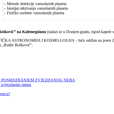
– Metode detekcije vansolarnih planeta
– Istorijat otkrivanja vansolarnih planeta
– Fizičke osobine vansolarnih planeta
Bošković” na Kalemegdanu
(nalazi se u Donjem gradu, ispod kapele s
ASTRONOMIJA I KOSMO-LOGIJA – biće održan na jesen 2020. Pro
va „Ruđer Bošković”.
NIM POSMATRANJEM ZVJEZDANOG NEBA
 zvijezdanim jatima
eseca?