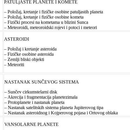
PATULjASTE PLANETE I KOMETE
– Položaj, kretanje i fizičke osobine patuljastih planeta
– Položaj, kretanje i fizičke osobine kometa
– Fizički procesi na kometama u blizini Sunca
– Meteoroidi, meteoroidski rojevi i potoci i meteori
ASTEROIDI
– Položaj i kretanje asteroida
– Fizičke osobine asteroida
– Zemlji bliski objekti
– Meteoriti
NASTANAK SUNČEVOG SISTEMA
– Sunčev cirkumstelarni disk
– Akrecija i fragmentacija planetezimala
– Protoplanete i nastanak planeta
– Nastanak satelitskih sistema planeta Jupiterovog tipa
– Nastanak asteroidnog i Kojperovog pojasa i Ortovog oblaka
VANSOLARNE PLANETE