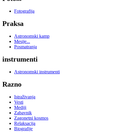
Fotografija
Praksa
Astronomski kamp
Mesije...
Posmatranja
instrumenti
Astronomski instrumenti
Razno
Istraživanja
Vesti
Mediji
Zabavnik
Zagonetni kosmos
Relaksacija
Biografije