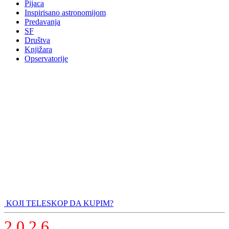
Pijaca
Inspirisano astronomijom
Predavanja
SF
Društva
Knjižara
Opservatorije
KOJI TELESKOP DA KUPIM?
2 0 2 6