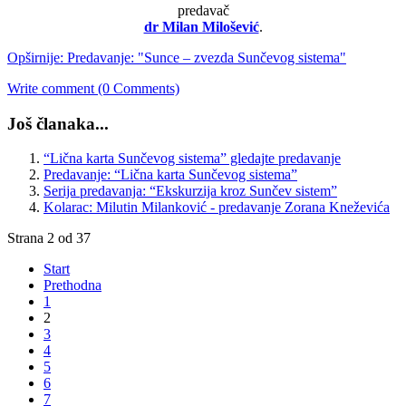
predavač
dr Milan Milošević
.
Opširnije: Predavanje: "Sunce – zvezda Sunčevog sistema"
Write comment (0 Comments)
Još članaka...
“Lična karta Sunčevog sistema” gledajte predavanje
Predavanje: “Lična karta Sunčevog sistema”
Serija predavanja: “Ekskurzija kroz Sunčev sistem”
Kolarac: Milutin Milanković - predavanje Zorana Kneževića
Strana 2 od 37
Start
Prethodna
1
2
3
4
5
6
7