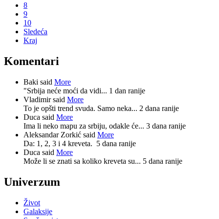
8
9
10
Sledeća
Kraj
Komentari
Baki said
More
"Srbija neće moći da vidi...
1 dan ranije
Vladimir said
More
To je opšti trend svuda. Samo neka...
2 dana ranije
Duca said
More
Ima li neko mapu za srbiju, odakle će...
3 dana ranije
Aleksandar Zorkić said
More
Da: 1, 2, 3 i 4 kreveta.
5 dana ranije
Duca said
More
Može li se znati sa koliko kreveta su...
5 dana ranije
Univerzum
Život
Galaksije