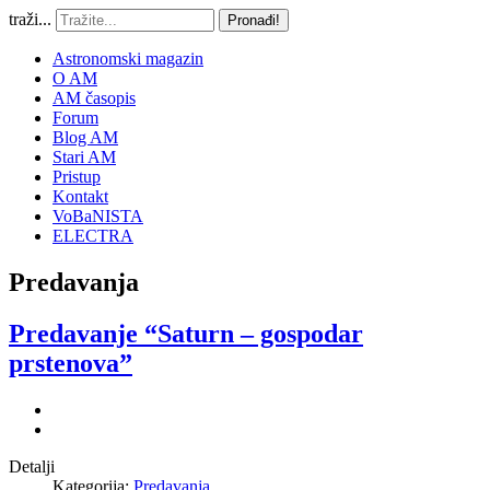
traži...
Pronađi!
Astronomski magazin
O AM
AM časopis
Forum
Blog AM
Stari AM
Pristup
Kontakt
VoBaNISTA
ELECTRA
Predavanja
Predavanje “Saturn – gospodar
prstenova”
Detalji
Kategorija:
Predavanja