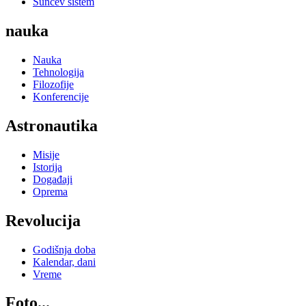
Sunčev sistem
nauka
Nauka
Tehnologija
Filozofije
Konferencije
Astronautika
Misije
Istorija
Događaji
Oprema
Revolucija
Godišnja doba
Kalendar, dani
Vreme
Foto...