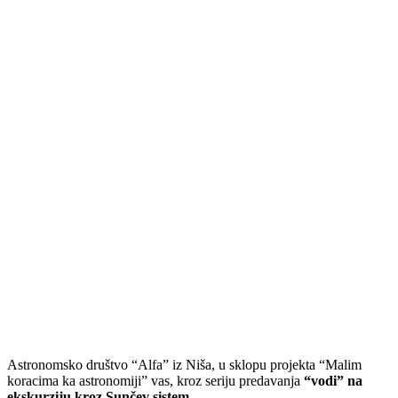
Astronomsko društvo “Alfa” iz Niša, u sklopu projekta “Malim
koracima ka astronomiji” vas, kroz seriju predavanja
“vodi” na
ekskurziju kroz Sunčev sistem
.