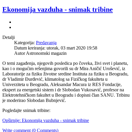
Ekonomija vazduha - snimak tribine
Detalji
Kategorija:
Predavanja
Datum kreiranja: utorak, 03 mart 2020 19:58
Autor Astronomski magazin
O temi zagađenja, njegovih posledica po čoveka, živi svet i planetu,
kao i o mogućim rešenjima govorili su dr Mira Aničić Urošević, iz
Laboratorije za fiziku životne sredine Instituta za fiziku u Beogradu,
dr Vladimir Đurđević, klimatolog sa Fizičkog fakulteta u
Univerziteta u Beogradu, Aleksandar Macura iz RES Fondacije,
ekspert za energetski sistem i dr Slobodan Vukosavić, profesor na
Elektrotehničkom fakultet u Beogradu i dopisni član SANU. Tribinu
je moderirao Slobodan Bubnjević.
Pogledajte snimak tribine:
Opširnije: Ekonomija vazduha - snimak tribine
Write comment (0 Comments)