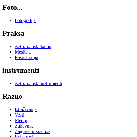
Foto...
Fotografija
Praksa
Astronomski kamp
Mesije...
Posmatranja
instrumenti
Astronomski instrumenti
Razno
Istraživanja
Vesti
Mediji
Zabavnik
Zagonetni kosmos
Relaksacija