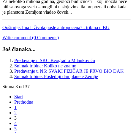
Za nekoliko miliona godina, geolozi budućnosti – koji možda neće
biti sa ovoga sveta – mogli bi u slojevima tla prepoznati doba kada
je planetom Zemljom vladao čovek...
Opširnije: Ima li života posle antropocena? - tribina u BG
Write comment (0 Comments)
Još članaka...
Predavanje u SKC Beograd o Milankoviću
Snimak tribina: Koliko ne znamo
Predavanje u NS: SVAKI FIZIČAR JE PRVO BIO ĐAK
Snimak tribine: Poslednji dan planete Zemlje
Strana 3 od 37
Start
Prethodna
1
2
3
4
5