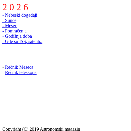
2 0 2 6
- Nebeski događaji
- Sunce
- Mesec
- Pomračenja
- Godišnja doba
- Gde su ISS, sateliti..
-
Rečnik Meseca
-
Rečnik teleskopa
Copyright (C) 2019 Astronomski magazin