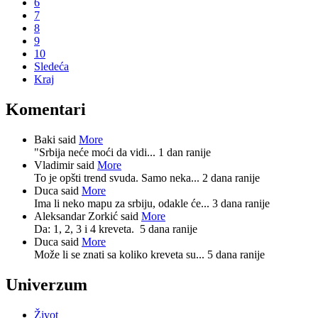
6
7
8
9
10
Sledeća
Kraj
Komentari
Baki said
More
"Srbija neće moći da vidi...
1 dan ranije
Vladimir said
More
To je opšti trend svuda. Samo neka...
2 dana ranije
Duca said
More
Ima li neko mapu za srbiju, odakle će...
3 dana ranije
Aleksandar Zorkić said
More
Da: 1, 2, 3 i 4 kreveta.
5 dana ranije
Duca said
More
Može li se znati sa koliko kreveta su...
5 dana ranije
Univerzum
Život