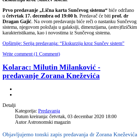
Prvo predavanje „Lična karta Sunčevog sistema“
biće održano
u
četvrtak 17. decembra od 19:00 h
. Predavač će biti
prof. dr
Dragan Gajić
. Na ovom predavanju biće reči o nastanku Sunčevog
sistema, njegovom položaju u galaksiji, dimenzijama, (astro)fizičkim
karakteristikama, kao i novostima iz Sunčevog sistema.
Opširnije: Serija predavanja: “Ekskurzija kroz Sunčev sistem”
Write comment (1 Comment)
Kolarac: Milutin Milanković -
predavanje Zorana Kneževića
Detalji
Kategorija:
Predavanja
Datum kreiranja: četvrtak, 03 decembar 2020 18:00
Autor Astronomski magazin
Objavljujemo tonski zapis predavanja dr Zorana Kneževića