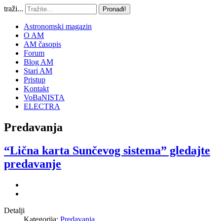
traži...
Pronađi!
Astronomski magazin
O AM
AM časopis
Forum
Blog AM
Stari AM
Pristup
Kontakt
VoBaNISTA
ELECTRA
Predavanja
“Lična karta Sunčevog sistema” gledajte
predavanje
Detalji
Kategorija:
Predavanja