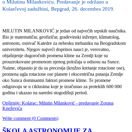
o Milutinu Milankoviću. Predavanje je održano u
Kolarčevoj zadužbini, Bepgrad, 26. decembra 2019.
MILUTIN MILANKOVIĆ
je jedan od najvećih srpskih naučnika.
Bio je matematičar, geofizičar, građevinski inženjer, klimatolog,
astronom, osnivač Katedre za nebesku mehaniku na Beogradskom
univerzitetu. Njegov najveći doprinos nauci je, verovatno,
objašnjenje dugoročnih promena klime na Zemlji koje su
prouzrokovane promenom njenog položaja u odnosu na Sunce.
Naime, objasnio je da su precesija (kružno kretanje rotacione ose),
promena ugla rotacione ose planete i ekscentrična putanja Zemlje
oko Sunca dominantni faktori promene klime. Te promene
odigravaju se u ciklusima koje je izračunao za proteklih 600 000
godina i ukazao na naredni stogodišnji period.
Opširnije: Kolarac: Milutin Milanković - predavanje Zorana
Kneževića
Write comment (0 Comments)
ŠKOLA ASTRONOMIJE ZA