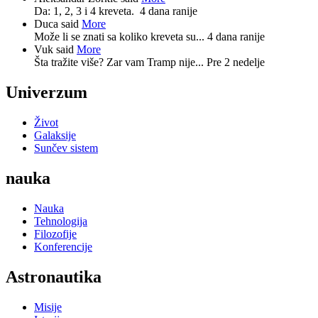
Da: 1, 2, 3 i 4 kreveta.
4 dana ranije
Duca said
More
Može li se znati sa koliko kreveta su...
4 dana ranije
Vuk said
More
Šta tražite više? Zar vam Tramp nije...
Pre 2 nedelje
Univerzum
Život
Galaksije
Sunčev sistem
nauka
Nauka
Tehnologija
Filozofije
Konferencije
Astronautika
Misije