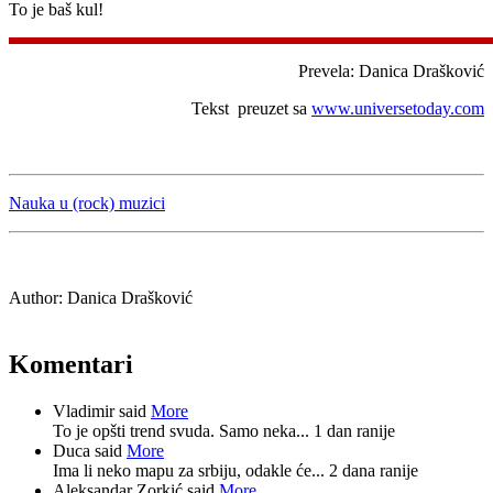
To je baš kul!
Prevela: Danica Drašković
Tekst preuzet sa
www.universetoday.com
Nauka u (rock) muzici
Author:
Danica Drašković
Komentari
Vladimir said
More
To je opšti trend svuda. Samo neka...
1 dan ranije
Duca said
More
Ima li neko mapu za srbiju, odakle će...
2 dana ranije
Aleksandar Zorkić said
More