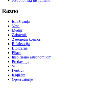
Astronomski instrumenti
Razno
Istraživanja
Vesti
Mediji
Zabavnik
Zagonetni kosmos
Relaksacija
Biografije
Pijaca
Inspirisano astronomijom
Predavanja
SF
Društva
Knjižara
Opservatorije