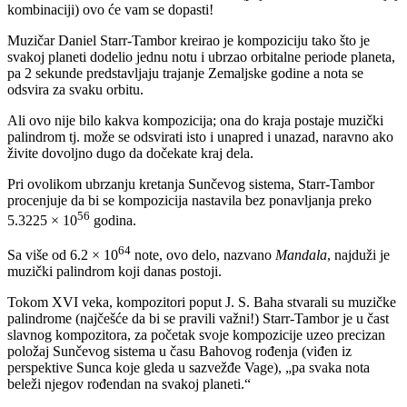
kombinaciji) ovo će vam se dopasti!
Muzičar Daniel Starr-Tambor kreirao je kompoziciju tako što je
svakoj planeti dodelio jednu notu i ubrzao orbitalne periode planeta,
pa 2 sekunde predstavljaju trajanje Zemaljske godine a nota se
odsvira za svaku orbitu.
Ali ovo nije bilo kakva kompozicija; ona do kraja postaje muzički
palindrom tj. može se odsvirati isto i unapred i unazad, naravno ako
živite dovoljno dugo da dočekate kraj dela.
Pri ovolikom ubrzanju kretanja Sunčevog sistema, Starr-Tambor
procenjuje da bi se kompozicija nastavila bez ponavljanja preko
56
5.3225 × 10
godina.
64
Sa više od 6.2 × 10
note, ovo delo, nazvano
Mandala
, najduži je
muzički palindrom koji danas postoji.
Tokom XVI veka, kompozitori poput J. S. Baha stvarali su muzičke
palindrome (najčešće da bi se pravili važni!) Starr-Tambor je u čast
slavnog kompozitora, za početak svoje kompozicije uzeo precizan
položaj Sunčevog sistema u času Bahovog rođenja (viđen iz
perspektive Sunca koje gleda u sazvežđe Vage), „pa svaka nota
beleži njegov rođendan na svakoj planeti.“