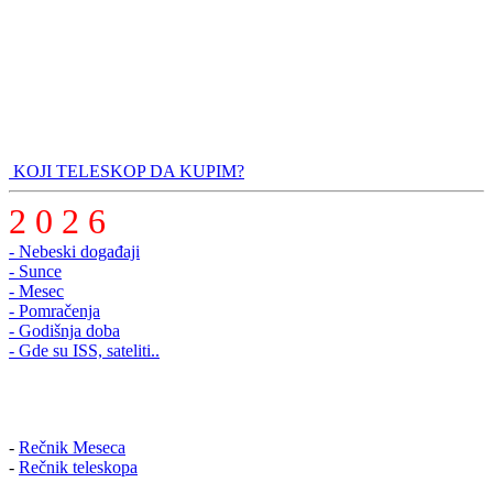
KOJI TELESKOP DA KUPIM?
2 0 2 6
- Nebeski događaji
- Sunce
- Mesec
- Pomračenja
- Godišnja doba
- Gde su ISS, sateliti..
-
Rečnik Meseca
-
Rečnik teleskopa