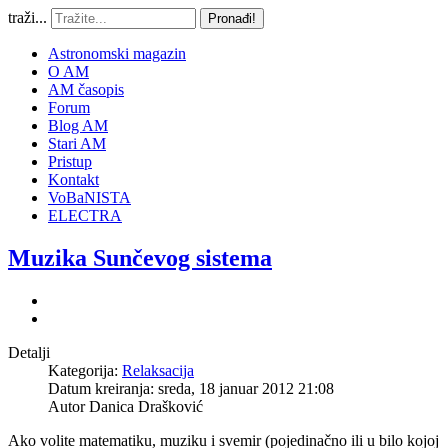
traži...
Pronađi!
Astronomski magazin
O AM
AM časopis
Forum
Blog AM
Stari AM
Pristup
Kontakt
VoBaNISTA
ELECTRA
Muzika Sunčevog sistema
Detalji
Kategorija:
Relaksacija
Datum kreiranja: sreda, 18 januar 2012 21:08
Autor
Danica Drašković
Ako volite matematiku, muziku i svemir (pojedinačno ili u bilo kojoj