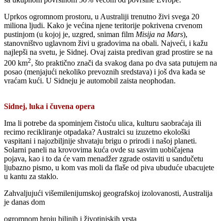
Uprkos ogromnom prostoru, u Australiji trenutno živi svega 20
miliona ljudi. Kako je većina njene teritorije pokrivena crvenom
pustinjom (u kojoj je, uzgred, sniman film
Misija na Mars
),
stanovništvo uglavnom živi u gradovima na obali. Najveći, i kažu
najlepši na svetu, je Sidnej. Ovaj zaista predivan grad prostire se na
2
200 km
, što praktično znači da svakog dana po dva sata putujem na
posao (menjajući nekoliko prevoznih sredstava) i još dva kada se
vraćam kući. U Sidneju je automobil zaista neophodan.
Sidnej, luka i čuvena opera
Ima li potrebe da spominjem čistoću ulica, kulturu saobraćaja ili
recimo recikliranje otpadaka? Australci su izuzetno ekološki
vaspitani i najozbiljnije shvataju brigu o prirodi i našoj planeti.
Solarni paneli na krovovima kuća ovde su sasvim uobičajena
pojava, kao i to da će vam menadžer zgrade ostaviti u sandučetu
ljubazno pismo, u kom vas moli da flaše od piva ubuduće ubacujete
u kantu za staklo.
Zahvaljujući višemilenijumskoj geografskoj izolovanosti, Australija
je danas dom
ogromnom broju biljnih i životinjskih vrsta