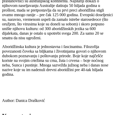
prastanovnici su australijskog kontinenta. Najstariji dokazi o
njihovom naseljavanju Australije datiraju 50 hiljada godina u
prošlost, mada se pretpostavlja da su prvi preci aboridžina stigli
ovamo mnogo ranije – pre čak 125 000 godina. Evropski doseljenici
su, naravno, vremenom uspeli da zamalo istrebe starosedeoce (što
oružjem, što virusima koje su doneli sa sobom) i skoro potpuno
unište njihovu kulturu: od 300 aboridžinskih jezika sa 600
dijalekata, danas je ostalo u upotrebi svega 200. Za samo 20 se
smatra da nisu ugroženi.
Aboridžinska kultura je jednostavna i fascinantna. Filozofija
povezanosti čoveka sa biljkama i životinjama govori o njihovom
dubokom poznavanju i poštovanju prirode. Boje koje najčešće
koriste na svojim crtežima su crna, žuta i crvena – boje noćnog
neba, Sunca i pustinje. Mnoga sazvežđa južnog neba i danas nose
nazive koje su im nadenuli drevni aboridžini pre 40-tak hiljada
godina.
Author:
Danica Drašković