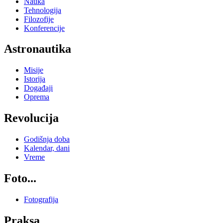
Nauka
Tehnologija
Filozofije
Konferencije
Astronautika
Misije
Istorija
Događaji
Oprema
Revolucija
Godišnja doba
Kalendar, dani
Vreme
Foto...
Fotografija
Praksa