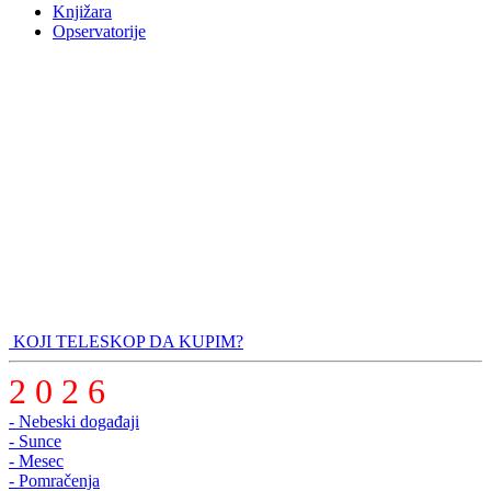
Knjižara
Opservatorije
KOJI TELESKOP DA KUPIM?
2 0 2 6
- Nebeski događaji
- Sunce
- Mesec
- Pomračenja