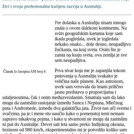
živi i svoju profesionalnu karijeru razvija u Australiji.
P
re dolaska u Australiju nisam mnogo
znala o ovom dalekom kontinentu. Na
svim geografskim kartama koje sam
ikada pogledala, uvek je izgledala
nekako onako... dole desno, neupadljivo
žućkasta, na kraj sveta. Osim što je
zaista na kraju sveta, ova zemlja je sve
sem neupadljiva.
Prva stvar koja me je zapanjila tokom
Članak Iz časopisa AM broj 4.
putovanja u Australiju svakako je
veličina naše planete. Kao astronom,
uvek sam verovala da imam prilično
jasnu predstavu o proporcijama i
udaljenostima, čak i onim međuzvezdanim. Smatrala sam da lako
mogu da zamislim rastojanje između Sunca i Neptuna, Mlečnog
puta i Andromede, između dva galaktička jata. Život nas uči svemu i
svačemu, pa je i mene eto naučio kako o pomenutoj temi nemam
zapravo nikakvog pojma, i kako u stvarnosti ne mogu da zamislim
ni put do Australije. Devet sati leta samo preko Indijskog okeana,
brzinom od 980 km/h, eksperimentalno mi je potvrdilo koliko sam