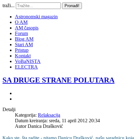
traži...
Pronađi!
Astronomski magazin
O AM
AM časopis
Forum
Blog AM
Stari AM
Pristup
Kontakt
VoBaNISTA
ELECTRA
SA DRUGE STRANE POLUTARA
Detalji
Kategorija:
Relaksacija
Datum kreiranja: sreda, 11 april 2012 20:34
Autor
Danica Drašković
Kako ste, šta radite - pitamo Danicu Drašković, našu saradnicu koja