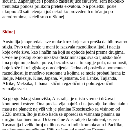
sićušna. Zapanjujuće i pomalo zastrašujuće iskustvo, sem nekoliko
trenutaka ponosa prilikom preleta ekvatora. Na posletku, posle
ukupno 20 sati letenja i još nekoliko provedenih u trčanju po
aerodromima, sleteli smo u Sidnej.
Sidnej
Australija je opravdala sve muke kroz koje sam prošla da bih ovamo
stigla. Prvo ushićenje u meni je izazvala raznolikost ljudi i nacija
koje ovde žive, kao i način na koji se ophode jedni prema drugima.
Ovde ne postoji skoro nikakva diskriminacija: svako ljudsko biće
ima potpuno jednaka prava, bez obzira na to kog je pola, narodnosti,
boje kože ili religijskog opredeljenja. Jedna od posledica pomenute
raznolikosti je mnoštvo restorana u kojima se može probati hrana iz
Indije, Malezije, Kine, Japana, Vijetnama, Šri Lanke, Tajlanda,
Afrike, Meksika, Libana i sličnih egzotičnih i polu-egzotičnih
zemalja sveta.
Sa geografskog stanovišta, Australija je u isto vreme i država i
kontinent i ostrvo. Ona predstavlja najnižu i najravniju kontinentalnu
masu na planeti: najviši vrh je planina Kosciuszko sa visinom od
2228 metara, što je nisko kada se uporedi sa visinama planina na
drugim kontinentima. Državu čine Australijski kontinent, ostrvo
Tasmanija i veliki broj malih ostrva u Indijskom okeanu i Pacifiku,
sa ukupnom površinom 50% većom od površine Evrope.