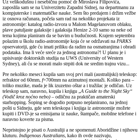
Uz velikodušnu i nesebičnu pomoć dr Miroslava Filipovića,
zaposlila sam se na Univerzitetu Zapadni Sidnej, na departmanu za
kompjuterske i matematičke nauke. Sem što predajem i držim vežbe
iz osnova računara, počela sam rad na nekoliko projekata iz
astronomije: katalog radio-izvora u Malom Magelanovom oblaku,
plave patuljaste galaksije i galaksija Henize 2-10 samo su neke od
tema kojima planiram da se bavim u budućnosti. Krajem septembra
polazim u školu radio-astronomije koja će se održavati na
PARKS
opservatoriji, gde ću imati priliku da radim na osmatranjima i obradi
podataka. Ima li veće sreće za jednog astronoma?! U planu je i
upisivanje doktorskih studija na UWS (University of Western
Sydney), ali ću se morati malo strpiti dok ne sredim trajnu vizu...
Pre nekoliko meseci kupila sam svoj prvi mali (australijski) teleskop:
refraktor od 60mm,
f
=700mm na azimutnoj montaži. Koliko para –
toliko muzike, mada je lik izuzetno oštar a i tražilac je odličan. Uz
teleskop sam, naravno, kupila i knjigu „
A Guide to the Night Sky“
(Vodič kroz noćno nebo)
– odličnu za praktičan amaterski
starhopping. Šoping se dogodio potpuno neplanirano, na jednoj
pošti u Sidneju, gde sem teleskopa i knjiga iz astronomije možete
kupiti i DVD-je sa emisijama iz nauke, štampače, mobilne telefone i
naravno koverte za pisma.
Nepristojno je pisati o Australiji a ne spomenuti Aboridžine i njihovu
kluturu.
Indigenous Australians
, kako ih ovde nazivaju,