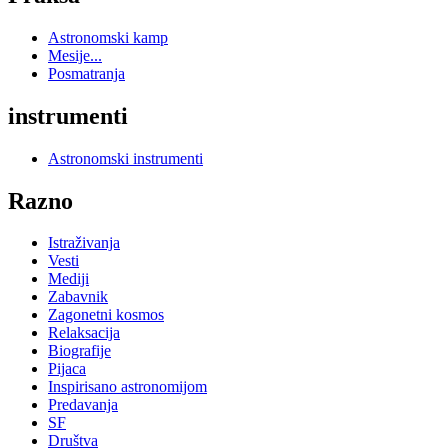
Astronomski kamp
Mesije...
Posmatranja
instrumenti
Astronomski instrumenti
Razno
Istraživanja
Vesti
Mediji
Zabavnik
Zagonetni kosmos
Relaksacija
Biografije
Pijaca
Inspirisano astronomijom
Predavanja
SF
Društva