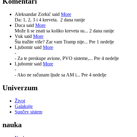
Komentari
Aleksandar Zorkić said
More
Da: 1, 2, 3 i 4 kreveta.
2 dana ranije
Duca said
More
Može li se znati sa koliko kreveta su...
2 dana ranije
Vuk said
More
Šta tražite više? Zar vam Tramp nije...
Pre 1 nedelje
Ljubomir said
More
-
- Za te preskupe avione, PVO sisteme,...
Pre 4 nedelje
Ljubomir said
More
-
- Ako ne računam ljude sa AM i...
Pre 4 nedelje
Univerzum
Život
Galaksije
Sunčev sistem
nauka