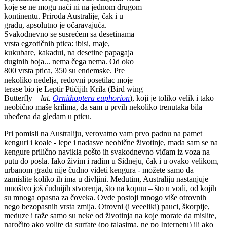
koje se ne mogu naći ni na jednom drugom
kontinentu. Priroda Australije, čak i u
gradu, apsolutno je očaravajuća.
Svakodnevno se susrećem sa desetinama
vrsta egzotičnih ptica: ibisi, maje,
kukubare, kakadui, na desetine papagaja
duginih boja... nema čega nema. Od oko
800 vrsta ptica, 350 su endemske. Pre
nekoliko nedelja, redovni posetilac moje
terase bio je Leptir Ptičijih Krila (Bird wing
Butterfly –
lat.
Ornithoptera euphorion
), koji je toliko velik i tako
neobično maše krilima, da sam u prvih nekoliko trenutaka bila
ubeđena da gledam u pticu.
Pri pomisli na Australiju, verovatno vam prvo padnu na pamet
kenguri i koale - lepe i nadasve neobične životinje, mada sam se na
kengure prilično navikla pošto ih svakodnevno viđam iz voza na
putu do posla. Iako živim i radim u Sidneju, čak i u ovako velikom,
urbanom gradu nije čudno videti kengura - možete samo da
zamislite koliko ih ima u divljini. Međutim, Australiju nastanjuje
mnoštvo još čudnijih stvorenja, što na kopnu – što u vodi, od kojih
su mnoga opasna za čoveka. Ovde postoji mnogo više otrovnih
nego bezopasnih vrsta zmija. Otrovni (i veeeliki) pauci, škorpije,
meduze i raže samo su neke od životinja na koje morate da mislite,
naročito ako volite da surfate (po talasima, ne po Internetu) ili ako