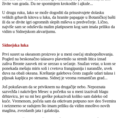
živite van grada. Da ne spominjem krokodile i ajkule...
U drugu ruku, lako se može dogoditi da prisustvujete dolasku
velikih grbavih kitova u luku, da hranite papagaje u Botaničkoj bašti
ili da se divite igri ogromnih slepih miševa u predvečerje. Lično,
najviše sam se oduševila malim platipusem kog sam imala priliku da
vidim u Sidnejskom akvarijumu.
Sidnejska luka
Prvi susret sa okeanom proizveo je u meni osećaj strahopoštovanja.
Pogled na beskonačno talasavo plavetnilo sa strmih litica iznad
zaliva Bronte zauvek mi se urezao u sećanje. Snažan vetar, u kom se
ponekada mešaju miris soli i cvetova frangipanija i narandže, uvek
duva na obali okeana. Kreštanje galebova često zaguše udari talasa i
pljusak kapljica po stenama. Sidnej je veoma romantičan grad...
Još pokušavam da se priviknem na drugačije nebo. Nepoznata
sazvežđa i nakrivljen Mesec u početku su u meni izazivali blagu
drhtavicu, jer su mi bez greške pokazivali koliko sam daleko od
kuće. Vremenom, počela sam da otkrivam potpuno nov deo Svemira
i neizmerno se radujem što imam priliku da vidim mnoštvo novih
maglina, zvezdanih jata i galaksija.