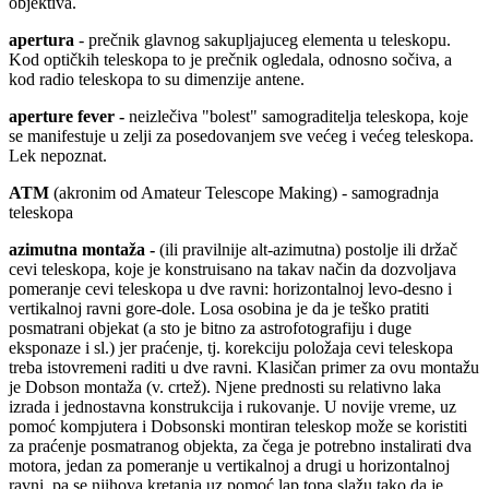
objektiva.
apertura
- prečnik glavnog sakupljajuceg elementa u teleskopu.
Kod optičkih teleskopa to je prečnik ogledala, odnosno sočiva, a
kod radio teleskopa to su dimenzije antene.
aperture fever -
neizlečiva "bolest" samograditelja teleskopa, koje
se manifestuje u zelji za posedovanjem sve većeg i većeg teleskopa.
Lek nepoznat.
ATM
(akronim od Amateur Telescope Making) - samogradnja
teleskopa
azimutna montaža -
(ili pravilnije alt-azimutna) postolje ili držač
cevi teleskopa, koje je konstruisano na takav način da dozvoljava
pomeranje cevi teleskopa u dve ravni: horizontalnoj levo-desno i
vertikalnoj ravni gore-dole. Losa osobina je da je teško pratiti
posmatrani objekat (a sto je bitno za astrofotografiju i duge
eksponaze i sl.) jer praćenje, tj. korekciju položaja cevi teleskopa
treba istovremeni raditi u dve ravni. Klasičan primer za ovu montažu
je Dobson montaža (v. crtež). Njene prednosti su relativno laka
izrada i jednostavna konstrukcija i rukovanje. U novije vreme, uz
pomoć kompjutera i Dobsonski montiran teleskop može se koristiti
za praćenje posmatranog objekta, za čega je potrebno instalirati dva
motora, jedan za pomeranje u vertikalnoj a drugi u horizontalnoj
ravni, pa se njihova kretanja uz pomoć lap topa slažu tako da je