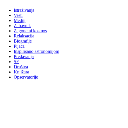
Istraživanja
Vesti
Mediji
Zabavnik
Zagonetni kosmos
Relaksacija
Biografije
Pijaca
Inspirisano astronomijom
Predavanja
SF
Društva
Knjižara
Opservatorije