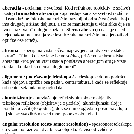
aberacija
- prelamanje svetlosti. Kod refraktora (objektiv je sočivo)
postoji
hromatska aberacija
koja nastaje kada se svetlost različite
talasne dužine fokusira na različitoj razdaljini od sočiva (svaka boja
ima drugačiju žižnu daljinu), a sto se manifestuje u vidu slike čije se
ivice "razlivaju" u dugin spektar.
Sferna aberacija
nastaje usled
nejednakog prelamanja svetlosnih zraka na različitoj udaljenosti od
optičke ose (crtež).
ahromat
- specijalna vrsta sočiva napravljena od dve vrste stakla
"kron" i "flint" koja se lepe i cine sočivo, pri čemu se hromatska
aberacija kroz jednu vrstu stakla poništava aberacijom druge vrste
stakla tako da slika nema "dugin oreol"
alignment / podešavanje teleskopa / -
teleskop je dobro podešen
kada njegova optička osa pada u centar tubusa, i kada se reflektuje
od centra sekundarnog ogledala.
aluminiziranje
- prevlačenje refleksivnim slojem objektiva
teleskopa reflektora (objektiv je ogledalo). aluminijumski sloj je
praktično večit (30 godina), dok se ranije ogledalo posrebravalo, a
taj sloj se svakih 6 meseci mora ponovo obnavljati.
angular resolution (cesto samo: resolution) -
sposobnost teleskopa
da vizuelno razdvoji dva bliska objekta. Zavisi od veličine