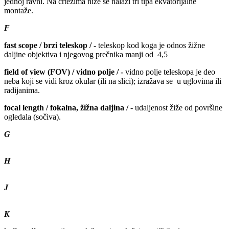
jednoj ravni. Na crtežima niže se nalazi tri tipa ekvatorijalne
montaže.
F
fast scope / brzi teleskop / -
teleskop kod koga je odnos žižne
daljine objektiva i njegovog prečnika manji od 4,5
field of view (FOV) / vidno polje / -
vidno polje teleskopa je deo
neba koji se vidi kroz okular (ili na slici); izražava se u uglovima ili
radijanima.
focal length / fokalna, žižna daljina /
- udaljenost žiže od površine
ogledala (sočiva).
G
H
J
K