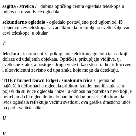
sagitta / strelica / -
dubina optičkog centra ogledala teleskopa u
odnos na ravan ivice ogledala.
sekundarno
ogledalo
- ogledalo postavljeno pod uglom od 45
stepeni u cev teleskopa sa zadatkom da prikupljeno svetlo šalje van
cevi teleskopa, u okular,
T
teleskop
- instrument za prikupljanje elektromagnetnih talasa koji
dolaze od udaljenih objekata. Optički t. prikupljaju vidljive, tj.
svetlosne zrake, a postoje i druge vrste t. kao sti su radio, infracrveni
i ultraviolentni zavisno od tipa zraka koje mogu da detektuju.
TDE (Turned Down Edge) / smaknuta ivica / -
jedna od
najčešćih deformacija ogledala prilikom izrade, manifestuje se u
pojavi da su ivice ogledala "nize" u odnosu na potreban nivo koji je
potreban da bi ogledalo imalo paraboloidan presek. Obzirom da
ivica ogledala reflektuje većinu svetlosti, ova greška drastično utiče
na pad kvaliteta slike.
U
V