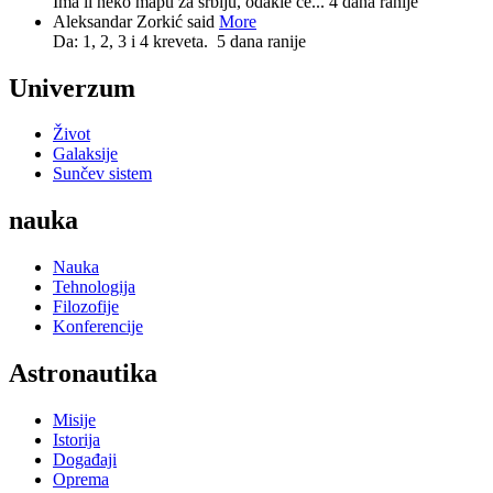
Ima li neko mapu za srbiju, odakle će...
4 dana ranije
Aleksandar Zorkić said
More
Da: 1, 2, 3 i 4 kreveta.
5 dana ranije
Univerzum
Život
Galaksije
Sunčev sistem
nauka
Nauka
Tehnologija
Filozofije
Konferencije
Astronautika
Misije
Istorija
Događaji
Oprema