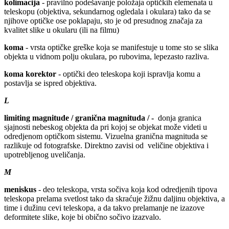
kolimacija
- pravilno podešavanje položaja optičkih elemenata u
teleskopu (objektiva, sekundarnog ogledala i okulara) tako da se
njihove optičke ose poklapaju, sto je od presudnog značaja za
kvalitet slike u okularu (ili na filmu)
koma
- vrsta optičke greške koja se manifestuje u tome sto se slika
objekta u vidnom polju okulara, po rubovima, lepezasto razliva.
koma korektor
- optički deo teleskopa koji ispravlja komu a
postavlja se ispred objektiva.
L
limiting magnitude / granična magnituda / -
donja granica
sjajnosti nebeskog objekta da pri kojoj se objekat može videti u
odredjenom optičkom sistemu. Vizuelna granična magnituda se
razlikuje od fotografske. Direktno zavisi od veličine objektiva i
upotrebljenog uveličanja.
M
meniskus
- deo teleskopa, vrsta sočiva koja kod odredjenih tipova
teleskopa prelama svetlost tako da skraćuje žižnu daljinu objektiva, a
time i dužinu cevi teleskopa, a da takvo prelamanje ne izazove
deformitete slike, koje bi obično sočivo izazvalo.