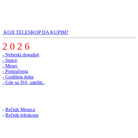
KOJI TELESKOP DA KUPIM?
2 0 2 6
- Nebeski događaji
- Sunce
- Mesec
- Pomračenja
- Godišnja doba
- Gde su ISS, sateliti..
-
Rečnik Meseca
-
Rečnik teleskopa