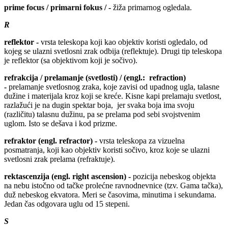
prime focus / primarni fokus / -
žiža primarnog ogledala.
R
reflektor -
vrsta teleskopa koji kao objektiv koristi ogledalo, od
kojeg se ulazni svetlosni zrak odbija (reflektuje). Drugi tip teleskopa
je reflektor (sa objektivom koji je sočivo).
refrakcija / prelamanje (svetlosti) / (engl.: refraction)
-
prelamanje svetlosnog zraka, koje zavisi od upadnog ugla, talasne
dužine i materijala kroz koji se kreće. Kisne kapi prelamaju svetlost,
razlažući je na dugin spektar boja, jer svaka boja ima svoju
(različitu) talasnu dužinu, pa se prelama pod sebi svojstvenim
uglom. Isto se dešava i kod prizme.
refraktor (engl. refractor) -
vrsta teleskopa za vizuelna
posmatranja, koji kao objektiv koristi sočivo, kroz koje se ulazni
svetlosni zrak prelama (refraktuje).
rektascenzija (engl. right ascension) -
pozicija nebeskog objekta
na nebu istočno od tačke prolećne ravnodnevnice (tzv. Gama tačka),
duž nebeskog ekvatora. Meri se časovima, minutima i sekundama.
Jedan čas odgovara uglu od 15 stepeni.
S