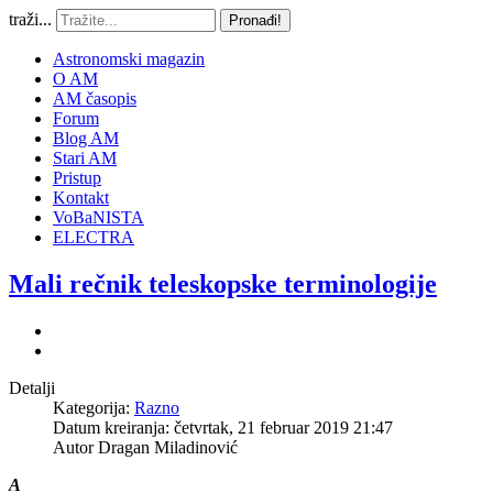
traži...
Pronađi!
Astronomski magazin
O AM
AM časopis
Forum
Blog AM
Stari AM
Pristup
Kontakt
VoBaNISTA
ELECTRA
Mali rečnik teleskopske terminologije
Detalji
Kategorija:
Razno
Datum kreiranja: četvrtak, 21 februar 2019 21:47
Autor
Dragan Miladinović
A