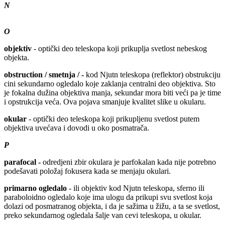
N
O
objektiv
- optički deo teleskopa koji prikuplja svetlost nebeskog
objekta.
obstruction / smetnja / -
kod Njutn teleskopa (reflektor) obstrukciju
cini sekundarno ogledalo koje zaklanja centralni deo objektiva. Sto
je fokalna dužina objektiva manja, sekundar mora biti veći pa je time
i opstrukcija veća. Ova pojava smanjuje kvalitet slike u okularu.
okular
- optički deo teleskopa koji prikupljenu svetlost putem
objektiva uvećava i dovodi u oko posmatrača.
P
parafocal -
odredjeni zbir okulara je parfokalan kada nije potrebno
podešavati položaj fokusera kada se menjaju okulari.
primarno ogledalo
- ili objektiv kod Njutn teleskopa, sferno ili
paraboloidno ogledalo koje ima ulogu da prikupi svu svetlost koja
dolazi od posmatranog objekta, i da je sažima u žižu, a ta se svetlost,
preko sekundarnog ogledala šalje van cevi teleskopa, u okular.