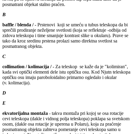
posmatrani objekat stalno praćen.
B
baffle / blenda / -
Prstenovi koji se umeću u tubus teleskopa da bi
sprečili prodiranje neželjene svetlosti (koja se reflektuje -odbija od
zidova teleskopa i time smanjuje kontrast slike u okularu). Prave se
tako da kroz sredinu prstena prolazi samo direktna svetlost sa
posmatranog objekta.
C
collimation / kolimacija / -
Za teleskop se kaže da je "kolimiran",
kada svi optički elementi dele istu optičku osu. Kod Njutn teleskopa
optičku osu imaju paroboloidalno primarno ogledalo i okular
(v. kolimacija).
D
E
ekvatorijalna montaža
- takva montaža pri kojoj se osa rotacije
cevi teleskopa (dakle i vidnog polja teleskopa) poklapa sa svetskom
osom, (dakle osa rotacije je uperena u Polaru), koja za praćenje
posmatranog objekta zahteva pomeranje cevi teleskopa samo u