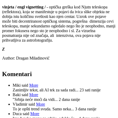
vinjeta
/ engl vignetting / -
optička greška kod Njutn teleskopa
(reflektora), koja se manifestuje u pojavi da ivica slike objekta ne
dobija istu količinu svetlosti kao njen centar. Uzrok ove pojave
može biti decentriranost optičkog sistema, pogrešna dimenzija cevi
teleskopa, manje sekundarno ogledalo nego što je neophodno, manji
promer fokusera nego sto je neophodno i sl. Za vizuelna
posmatranja nije od značaja, ali intenzivna, ova pojava nije
prihvatljiva za astrofotografiju.
Z
Author:
Dragan Miladinović
Komentari
Miki said
More
Zanimljiv tekst, ali AI tek za sada radi...
23 sati ranije
Baki said
More
"Srbija neće moći da vidi...
2 dana ranije
Vladimir said
More
To je opšti trend svuda. Samo neka...
3 dana ranije
Duca said
More