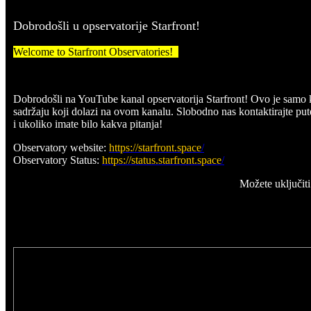
Dobrodošli u opservatorije Starfront!
Welcome to Starfront Observatories!
Dobrodošli na YouTube kanal opservatorija Starfront! Ovo je samo k
sadržaju koji dolazi na ovom kanalu. Slobodno nas kontaktirajte put
i ukoliko imate bilo kakva pitanja!
Observatory website:
https://starfront.space
/
Observatory Status:
https://status.starfront.space
/
Možete uključit