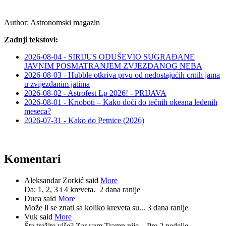
Author:
Astronomski magazin
Zadnji tekstovi:
2026-08-04 - SIRIJUS ODUŠEVIO SUGRAĐANE
JAVNIM POSMATRANJEM ZVJEZDANOG NEBA
2026-08-03 - Hubble otkriva prvu od nedostajućih crnih jama
u zvijezdanim jatima
2026-08-02 - Astrofest Lp 2026! - PRIJAVA
2026-08-01 - Krioboti – Kako doći do tečnih okeana ledenih
meseca?
2026-07-31 - Kako do Petnice (2026)
Komentari
Aleksandar Zorkić said
More
Da: 1, 2, 3 i 4 kreveta.
2 dana ranije
Duca said
More
Može li se znati sa koliko kreveta su...
3 dana ranije
Vuk said
More
Šta tražite više? Zar vam Tramp nije...
Pre 2 nedelje