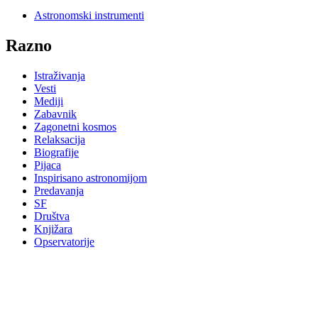
Astronomski instrumenti
Razno
Istraživanja
Vesti
Mediji
Zabavnik
Zagonetni kosmos
Relaksacija
Biografije
Pijaca
Inspirisano astronomijom
Predavanja
SF
Društva
Knjižara
Opservatorije