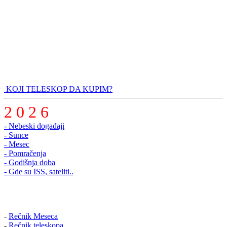
KOJI TELESKOP DA KUPIM?
2 0 2 6
- Nebeski događaji
- Sunce
- Mesec
- Pomračenja
- Godišnja doba
- Gde su ISS, sateliti..
-
Rečnik Meseca
-
Rečnik teleskopa