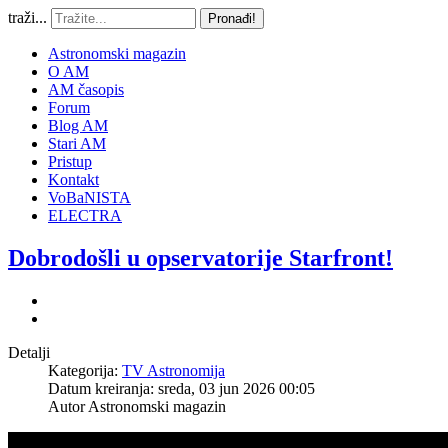
traži...
Pronađi!
Astronomski magazin
O AM
AM časopis
Forum
Blog AM
Stari AM
Pristup
Kontakt
VoBaNISTA
ELECTRA
Dobrodošli u opservatorije Starfront!
Detalji
Kategorija:
TV Astronomija
Datum kreiranja: sreda, 03 jun 2026 00:05
Autor
Astronomski magazin