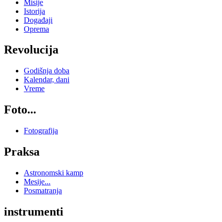
Misije
Istorija
Događaji
Oprema
Revolucija
Godišnja doba
Kalendar, dani
Vreme
Foto...
Fotografija
Praksa
Astronomski kamp
Mesije...
Posmatranja
instrumenti