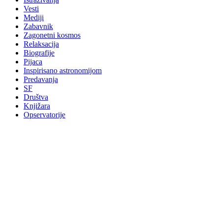
Vesti
Mediji
Zabavnik
Zagonetni kosmos
Relaksacija
Biografije
Pijaca
Inspirisano astronomijom
Predavanja
SF
Društva
Knjižara
Opservatorije