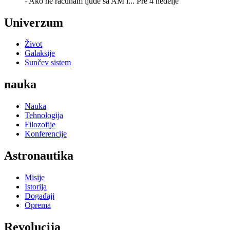
- Ako ne računam ljude sa AM i...
Pre 4 nedelje
Univerzum
Život
Galaksije
Sunčev sistem
nauka
Nauka
Tehnologija
Filozofije
Konferencije
Astronautika
Misije
Istorija
Događaji
Oprema
Revolucija