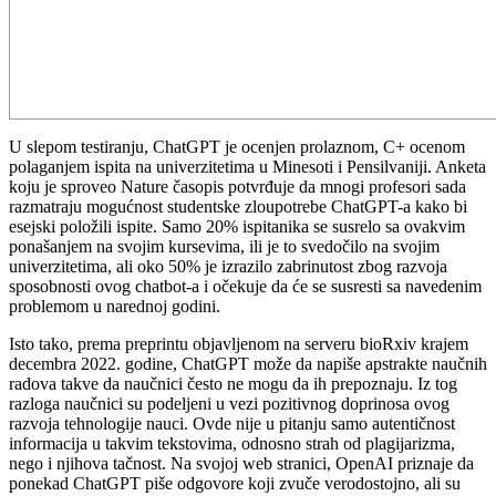
U slepom testiranju, ChatGPT je ocenjen prolaznom, C+ ocenom
polaganjem ispita na univerzitetima u Minesoti i Pensilvaniji. Anketa
koju je sproveo Nature časopis potvrđuje da mnogi profesori sada
razmatraju mogućnost studentske zloupotrebe ChatGPT-a kako bi
esejski položili ispite. Samo 20% ispitanika se susrelo sa ovakvim
ponašanjem na svojim kursevima, ili je to svedočilo na svojim
univerzitetima, ali oko 50% je izrazilo zabrinutost zbog razvoja
sposobnosti ovog chatbot-a i očekuje da će se susresti sa navedenim
problemom u narednoj godini.
Isto tako, prema preprintu objavljenom na serveru bioRxiv krajem
decembra 2022. godine, ChatGPT može da napiše apstrakte naučnih
radova takve da naučnici često ne mogu da ih prepoznaju. Iz tog
razloga naučnici su podeljeni u vezi pozitivnog doprinosa ovog
razvoja tehnologije nauci. Ovde nije u pitanju samo autentičnost
informacija u takvim tekstovima, odnosno strah od plagijarizma,
nego i njihova tačnost. Na svojoj web stranici, OpenAI priznaje da
ponekad ChatGPT piše odgovore koji zvuče verodostojno, ali su