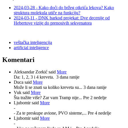
2024-03-28 - Kako doći do bržeg otkrića lekova? Kako
struktura molekula utiče na funkciju?
2024-03-11 - DNK barkod projekat: Dve decenije od
Hebertove vizije do prenosivih sekvenatora
veštačka inteligencija
artificial inteligence
Komentari
Aleksandar Zorkić said
More
Da: 1, 2, 3 i 4 kreveta.
3 dana ranije
Duca said
More
Može li se znati sa koliko kreveta su...
3 dana ranije
Vuk said
More
Šta tražite više? Zar vam Tramp nije...
Pre 2 nedelje
Ljubomir said
More
-
- Za te preskupe avione, PVO sisteme,...
Pre 4 nedelje
Ljubomir said
More
-