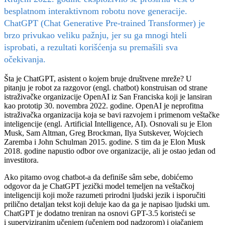
besplatnom interaktivnom robotu nove generacije.
ChatGPT (Chat Generative Pre-trained Transformer) je
brzo privukao veliku pažnju, jer su ga mnogi hteli
isprobati, a rezultati korišćenja su premašili sva
očekivanja.
Šta je ChatGPT, asistent o kojem bruje društvene mreže? U
pitanju je robot za razgovor (engl. chatbot) konstruisan od strane
istraživačke organizacije OpenAI iz San Franciska koji je lansiran
kao prototip 30. novembra 2022. godine. OpenAI je neprofitna
istraživačka organizacija koja se bavi razvojem i primenom veštačke
inteligencije (engl. Artificial Intelligence, AI). Osnovali su je Elon
Musk, Sam Altman, Greg Brockman, Ilya Sutskever, Wojciech
Zaremba i John Schulman 2015. godine. S tim da je Elon Musk
2018. godine napustio odbor ove organizacije, ali je ostao jedan od
investitora.
Ako pitamo ovog chatbot-a da definiše sâm sebe, dobićemo
odgovor da je ChatGPT jezički model temeljen na veštačkoj
inteligenciji koji može razumeti prirodni ljudski jezik i isporučiti
prilično detaljan tekst koji deluje kao da ga je napisao ljudski um.
ChatGPT je dodatno treniran na osnovi GPT-3.5 koristeći se
i superviziranim učenjem (učenjem pod nadzorom) i ojačanjem