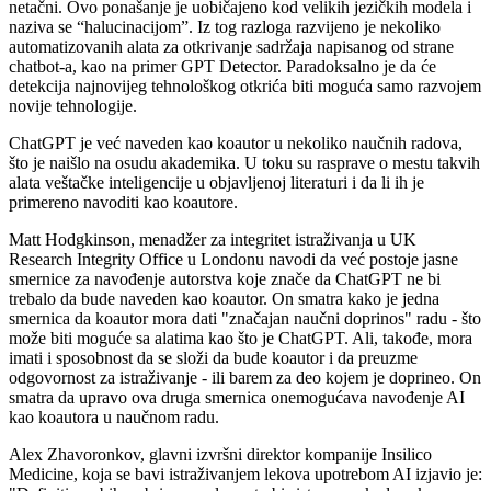
netačni. Ovo ponašanje je uobičajeno kod velikih jezičkih modela i
naziva se “halucinacijom”. Iz tog razloga razvijeno je nekoliko
automatizovanih alata za otkrivanje sadržaja napisanog od strane
chatbot-a, kao na primer GPT Detector. Paradoksalno je da će
detekcija najnovijeg tehnološkog otkrića biti moguća samo razvojem
novije tehnologije.
ChatGPT je već naveden kao koautor u nekoliko naučnih radova,
što je naišlo na osudu akademika. U toku su rasprave o mestu takvih
alata veštačke inteligencije u objavljenoj literaturi i da li ih je
primereno navoditi kao koautore.
Matt Hodgkinson, menadžer za integritet istraživanja u UK
Research Integrity Office u Londonu navodi da već postoje jasne
smernice za navođenje autorstva koje znače da ChatGPT ne bi
trebalo da bude naveden kao koautor. On smatra kako je jedna
smernica da koautor mora dati "značajan naučni doprinos" radu - što
može biti moguće sa alatima kao što je ChatGPT. Ali, takođe, mora
imati i sposobnost da se složi da bude koautor i da preuzme
odgovornost za istraživanje - ili barem za deo kojem je doprineo. On
smatra da upravo ova druga smernica onemogućava navođenje AI
kao koautora u naučnom radu.
Alex Zhavoronkov, glavni izvršni direktor kompanije Insilico
Medicine, koja se bavi istraživanjem lekova upotrebom AI izjavio je: