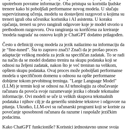
upotrebom povratne informacije. Oba pristupa su koristila ljudske
trenere kako bi poboljšali performanse novog modela. U slučaju
superviziranog učenja, modelu su dostavljeni razgovori u kojima su
treneri igrali oba učesnika: korisnika i AI asistenta. U koraku
ojačanja, treneri su prvo rangirali odgovore koje je model stvorio u
prethodnom razgovoru. Ova rangiranja su korišćena za kreiranje
'modela nagrada' na osnovu kojih je ChatGPT dodatno prilagođen.
Često u definiciji ovog modela za jezik nailazimo na informaciju da
je “fine-tuned”. Šta to zapravo znači? Znači da je prošao proces
adaptacije velikog modela za jezik na specifičan zadatak. To se radi
na način da se model dodatno trenira na skupu podataka koji se
odnosi na željeni zadatak, nakon što je već treniran na velikom,
opštem skupu podataka. Ovaj proces može poboljšati performanse
modela u specifičnom domenu u odnosu na opšte performanse
dobijene tokom prvobitnog treninga. "Large Language Model"
(LLM) je termin koji se odnosi na AI tehnologiju za obučavanje
računara da poveća svoje razumevanje jezika i obrade tekstualne
informacije. Ovi modeli se uče iz velikih skupova tekstualnih
podataka i njihov cilj je da generišu smislene tekstove i odgovore na
pitanja. Ukratko, LLM-ovi su računarski programi koji se koriste za
povećanje sposobnosti računara da razume i raspolaže jezičkim
podacima.
Kako ChatGPT funkcioniše? Korisnici jednostavno unose svoja