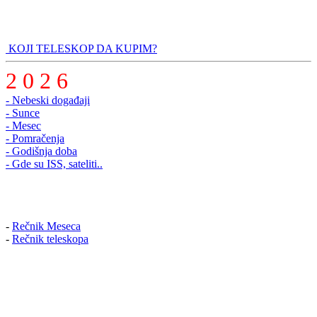
KOJI TELESKOP DA KUPIM?
2 0 2 6
- Nebeski događaji
- Sunce
- Mesec
- Pomračenja
- Godišnja doba
- Gde su ISS, sateliti..
-
Rečnik Meseca
-
Rečnik teleskopa