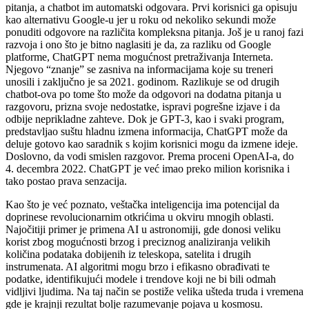
pitanja, a chatbot im automatski odgovara. Prvi korisnici ga opisuju
kao alternativu Google-u jer u roku od nekoliko sekundi može
ponuditi odgovore na različita kompleksna pitanja. Još je u ranoj fazi
razvoja i ono što je bitno naglasiti je da, za razliku od Google
platforme, ChatGPT nema mogućnost pretraživanja Interneta.
Njegovo “znanje” se zasniva na informacijama koje su treneri
unosili i zaključno je sa 2021. godinom. Razlikuje se od drugih
chatbot-ova po tome što može da odgovori na dodatna pitanja u
razgovoru, prizna svoje nedostatke, ispravi pogrešne izjave i da
odbije neprikladne zahteve. Dok je GPT-3, kao i svaki program,
predstavljao suštu hladnu izmena informacija, ChatGPT može da
deluje gotovo kao saradnik s kojim korisnici mogu da izmene ideje.
Doslovno, da vodi smislen razgovor. Prema proceni OpenAI-a, do
4. decembra 2022. ChatGPT je već imao preko milion korisnika i
tako postao prava senzacija.
Kao što je već poznato, veštačka inteligencija ima potencijal da
doprinese revolucionarnim otkrićima u okviru mnogih oblasti.
Najočitiji primer je primena AI u astronomiji, gde donosi veliku
korist zbog mogućnosti brzog i preciznog analiziranja velikih
količina podataka dobijenih iz teleskopa, satelita i drugih
instrumenata. AI algoritmi mogu brzo i efikasno obrađivati te
podatke, identifikujući modele i trendove koji ne bi bili odmah
vidljivi ljudima. Na taj način se postiže velika ušteda truda i vremena
gde je krajnji rezultat bolje razumevanje pojava u kosmosu.