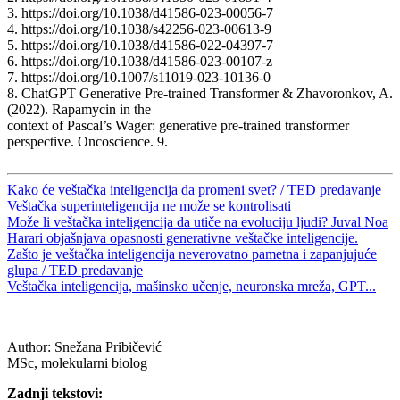
3. https://doi.org/10.1038/d41586-023-00056-7
4. https://doi.org/10.1038/s42256-023-00613-9
5. https://doi.org/10.1038/d41586-022-04397-7
6. https://doi.org/10.1038/d41586-023-00107-z
7. https://doi.org/10.1007/s11019-023-10136-0
8. ChatGPT Generative Pre-trained Transformer & Zhavoronkov, A.
(2022). Rapamycin in the
context of Pascal’s Wager: generative pre-trained transformer
perspective. Oncoscience. 9.
Kako će veštačka inteligencija da promeni svet? / TED predavanje
Veštačka superinteligencija ne može se kontrolisati
Može li veštačka inteligencija da utiče na evoluciju ljudi? Juval Noa
Harari objašnjava opasnosti generativne veštačke inteligencije.
Zašto je veštačka inteligencija neverovatno pametna i zapanjujuće
glupa / TED predavanje
Veštačka inteligencija, mašinsko učenje, neuronska mreža, GPT...
Author:
Snežana Pribičević
MSc, molekularni biolog
Zadnji tekstovi: