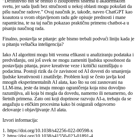
"Definitivno bih se brinuo o zloupotrebi sistema u akademskom
svetu, jer sada ljudi bez stručnosti u nekoj oblasti mogu pokušati da
pišu naučne radove.” Ovaj naučnik je, takođe, naveo ChatGPT kao
koautora u svom objavljenom radu gde opisuje prednosti i mane
rapamicina, te na taj način pokazao praktičnu primenu chatbot-a u
pisanju naučnog rada.
Finalno, postavlja se pitanje: gde bismo trebali podvući liniju kada je
u pitanju veštačka inteligencija?
Iako AI algoritmi mogu biti veoma efikasni u analiziranju podataka i
predviđanju, oni još uvek ne mogu zameniti ljudsku sposobnost da
postavljaju pitanja, prave kreativne veze i kritički razmišljaju o
podacima. Postoji rizik da će zavisnost od AI dovesti do smanjenja
ljudske kreativnosti i znatiželje. Problem koji se često javlja kod
mnogih eksperimentalnih AI alata, kao što su oni zasnovani na
LLM-ima, jeste da imaju mnogo ograničenja koja nisu dovoljno
razumljiva, ali koja bi mogla da dovedu, namerno ili nenamerno, do
štetnih primena. Zato oni koji doprinose razvoju AI-a, trebaju da se
angažuju u etičkim procesima kako bi osigurali odgovorno
delovanje i objavljivanje AI alata.
Izvori informacija:
1. https://doi.org/10.1038/s42256-022-00598-x
2. https://doi.org/10.1038/s41550-023-01891-4