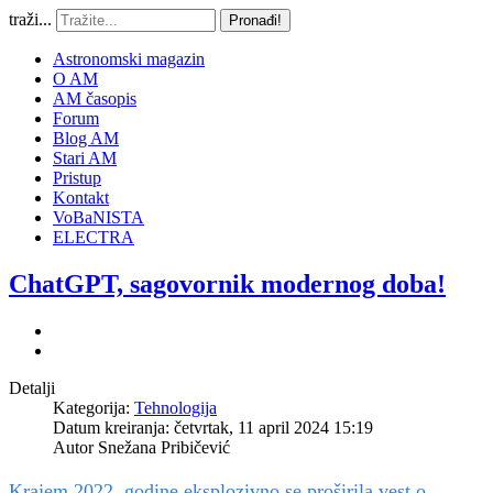
traži...
Pronađi!
Astronomski magazin
O AM
AM časopis
Forum
Blog AM
Stari AM
Pristup
Kontakt
VoBaNISTA
ELECTRA
ChatGPT, sagovornik modernog doba!
Detalji
Kategorija:
Tehnologija
Datum kreiranja: četvrtak, 11 april 2024 15:19
Autor
Snežana Pribičević
Krajem 2022. godine eksplozivno se proširila vest o