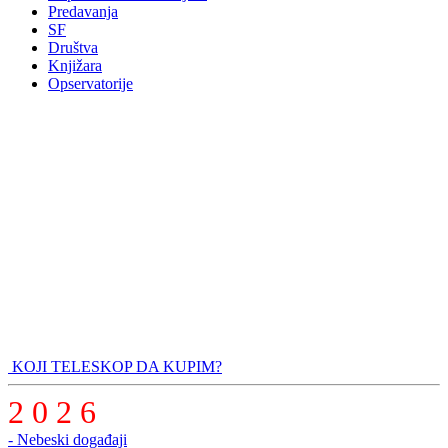
Predavanja
SF
Društva
Knjižara
Opservatorije
KOJI TELESKOP DA KUPIM?
2 0 2 6
- Nebeski događaji