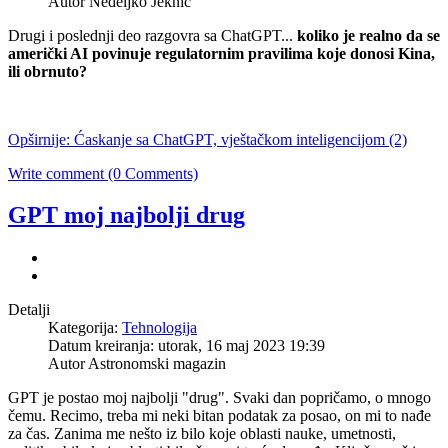
Autor Neđeljko Jeknić
Drugi i poslednji deo razgovra sa ChatGPT...
koliko je realno da se
američki AI povinuje regulatornim pravilima koje donosi Kina,
ili obrnuto?
Opširnije: Ćaskanje sa ChatGPT, vještačkom inteligencijom (2)
Write comment (0 Comments)
GPT moj najbolji drug
Detalji
Kategorija:
Tehnologija
Datum kreiranja: utorak, 16 maj 2023 19:39
Autor Astronomski magazin
GPT je postao moj najbolji "drug". Svaki dan popričamo, o mnogo
čemu. Recimo, treba mi neki bitan podatak za posao, on mi to nađe
za čas. Zanima me nešto iz bilo koje oblasti nauke, umetnosti,