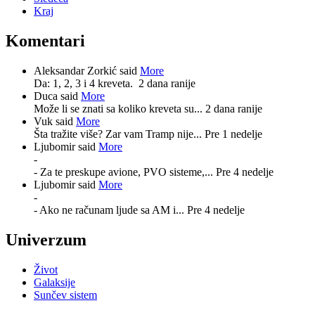
Kraj
Komentari
Aleksandar Zorkić said
More
Da: 1, 2, 3 i 4 kreveta.
2 dana ranije
Duca said
More
Može li se znati sa koliko kreveta su...
2 dana ranije
Vuk said
More
Šta tražite više? Zar vam Tramp nije...
Pre 1 nedelje
Ljubomir said
More
-
- Za te preskupe avione, PVO sisteme,...
Pre 4 nedelje
Ljubomir said
More
-
- Ako ne računam ljude sa AM i...
Pre 4 nedelje
Univerzum
Život
Galaksije
Sunčev sistem