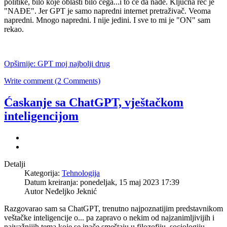
politike, bilo koje oblasti bilo čega...i to će da nađe. Ključna reč je
"NAĐE". Jer GPT je samo napredni internet pretraživač. Veoma
napredni. Mnogo napredni. I nije jedini. I sve to mi je "ON" sam
rekao.
Opširnije: GPT moj najbolji drug
Write comment (2 Comments)
Ćaskanje sa ChatGPT, vještačkom
inteligencijom
Detalji
Kategorija:
Tehnologija
Datum kreiranja: ponedeljak, 15 maj 2023 17:39
Autor Neđeljko Jeknić
Razgovarao sam sa ChatGPT, trenutno najpoznatijim predstavnikom
veštačke inteligencije o... pa zapravo o nekim od najzanimljivijih i
najvažnijih tema koje se inače smeštaju u filozofiju, sociologiju,