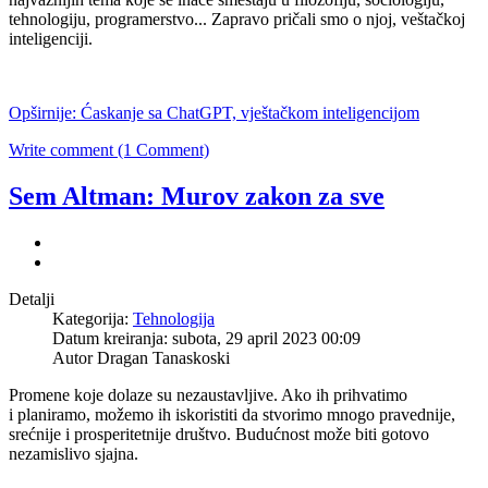
tehnologiju, programerstvo... Zapravo pričali smo o njoj, veštačkoj
inteligenciji.
Opširnije: Ćaskanje sa ChatGPT, vještačkom inteligencijom
Write comment (1 Comment)
Sem Altman: Murov zakon za sve
Detalji
Kategorija:
Tehnologija
Datum kreiranja: subota, 29 april 2023 00:09
Autor Dragan Tanaskoski
Promene koje dolaze su nezaustavljive. Ako ih prihvatimo
i planiramo, možemo ih iskoristiti da stvorimo mnogo pravednije,
srećnije i prosperitetnije društvo. Budućnost može biti gotovo
nezamislivo sjajna.