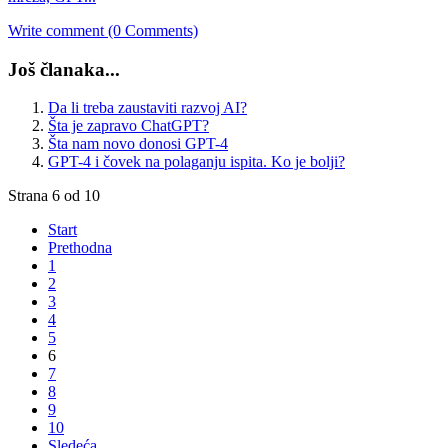
Write comment (0 Comments)
Još članaka...
Da li treba zaustaviti razvoj AI?
Šta je zapravo ChatGPT?
Šta nam novo donosi GPT-4
GPT-4 i čovek na polaganju ispita. Ko je bolji?
Strana 6 od 10
Start
Prethodna
1
2
3
4
5
6
7
8
9
10
Sledeća