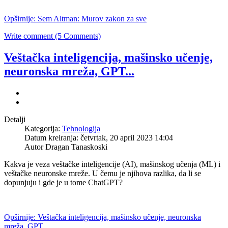
Opširnije: Sem Altman: Murov zakon za sve
Write comment (5 Comments)
Veštačka inteligencija, mašinsko učenje,
neuronska mreža, GPT...
Detalji
Kategorija:
Tehnologija
Datum kreiranja: četvrtak, 20 april 2023 14:04
Autor Dragan Tanaskoski
Kakva je veza veštačke inteligencije (AI), mašinskog učenja (ML) i
veštačke neuronske mreže. U čemu je njihova razlika, da li se
dopunjuju i gde je u tome ChatGPT?
Opširnije: Veštačka inteligencija, mašinsko učenje, neuronska
mreža, GPT...