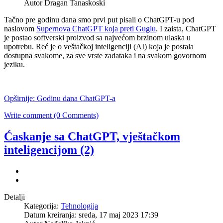
Autor Dragan Tanaskoski
Tačno pre godinu dana smo prvi put pisali o ChatGPT-u pod
naslovom
Supernova ChatGPT koja preti Guglu
. I zaista, ChatGPT
je postao softverski proizvod sa najvećom brzinom ulaska u
upotrebu. Reć je o veštačkoj inteligenciji (AI) koja je postala
dostupna svakome, za sve vrste zadataka i na svakom govornom
jeziku.
Opširnije: Godinu dana ChatGPT-a
Write comment (0 Comments)
Ćaskanje sa ChatGPT, vještačkom
inteligencijom (2)
Detalji
Kategorija:
Tehnologija
Datum kreiranja: sreda, 17 maj 2023 17:39