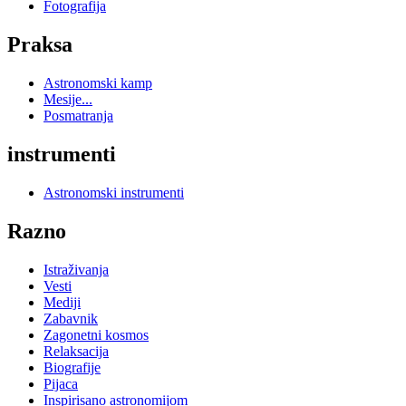
Fotografija
Praksa
Astronomski kamp
Mesije...
Posmatranja
instrumenti
Astronomski instrumenti
Razno
Istraživanja
Vesti
Mediji
Zabavnik
Zagonetni kosmos
Relaksacija
Biografije
Pijaca
Inspirisano astronomijom