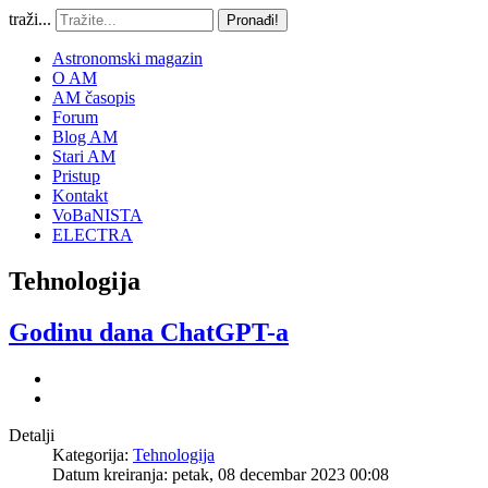
traži...
Pronađi!
Astronomski magazin
O AM
AM časopis
Forum
Blog AM
Stari AM
Pristup
Kontakt
VoBaNISTA
ELECTRA
Tehnologija
Godinu dana ChatGPT-a
Detalji
Kategorija:
Tehnologija
Datum kreiranja: petak, 08 decembar 2023 00:08