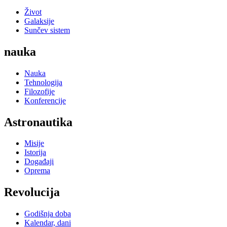
Život
Galaksije
Sunčev sistem
nauka
Nauka
Tehnologija
Filozofije
Konferencije
Astronautika
Misije
Istorija
Događaji
Oprema
Revolucija
Godišnja doba
Kalendar, dani