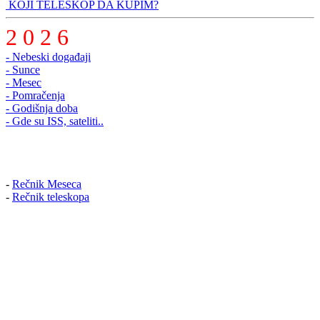
KOJI TELESKOP DA KUPIM?
2 0 2 6
- Nebeski događaji
- Sunce
- Mesec
- Pomračenja
- Godišnja doba
- Gde su ISS, sateliti..
-
Rečnik Meseca
-
Rečnik teleskopa