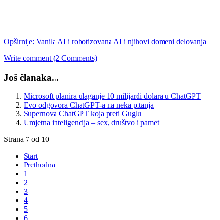
Opširnije: Vanila AI i robotizovana AI i njihovi domeni delovanja
Write comment (2 Comments)
Još članaka...
Microsoft planira ulaganje 10 milijardi dolara u ChatGPT
Evo odgovora ChatGPT-a na neka pitanja
Supernova ChatGPT koja preti Guglu
Umjetna inteligencija – sex, društvo i pamet
Strana 7 od 10
Start
Prethodna
1
2
3
4
5
6