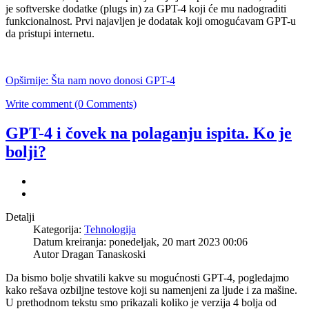
je softverske dodatke (plugs in) za GPT-4 koji će mu nadograditi
funkcionalnost. Prvi najavljen je dodatak koji omogućavam GPT-u
da pristupi internetu.
Opširnije: Šta nam novo donosi GPT-4
Write comment (0 Comments)
GPT-4 i čovek na polaganju ispita. Ko je
bolji?
Detalji
Kategorija:
Tehnologija
Datum kreiranja: ponedeljak, 20 mart 2023 00:06
Autor Dragan Tanaskoski
Da bismo bolje shvatili kakve su mogućnosti GPT-4, pogledajmo
kako rešava ozbiljne testove koji su namenjeni za ljude i za mašine.
U prethodnom tekstu smo prikazali koliko je verzija 4 bolja od