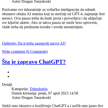
Autor Dragan Tanaskoski
Pozivamo sve laboratorije za veštačku inteligenciju da odmah
obustave obuku AI sistema koji su moćniji od GPT-4, najmanje šest
meseci. Ova pauza treba da bude javna i proverljiva i da uključuje
sve ključne aktere. Ako se takva pauza ne može brzo sprovesti,
vlade treba da preduzmu korake i uvedu moratorijum.
Opširnije: Da li treba zaustaviti razvoj AI?
Write comment (6 Comments)
Šta je zapravo ChatGPT?
Detalji
Kategorija:
Tehnologija
Datum kreiranja: petak, 07 april 2023 14:58
Autor Dragan Tanaskoski
Stekli smo iskustvo u korišćenju ChatGPT-a i uočili smo jasno dve