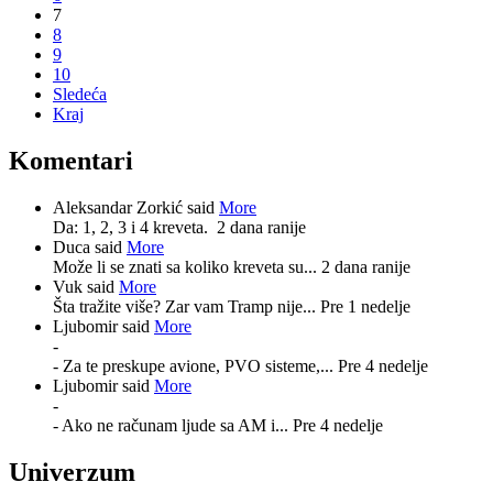
7
8
9
10
Sledeća
Kraj
Komentari
Aleksandar Zorkić said
More
Da: 1, 2, 3 i 4 kreveta.
2 dana ranije
Duca said
More
Može li se znati sa koliko kreveta su...
2 dana ranije
Vuk said
More
Šta tražite više? Zar vam Tramp nije...
Pre 1 nedelje
Ljubomir said
More
-
- Za te preskupe avione, PVO sisteme,...
Pre 4 nedelje
Ljubomir said
More
-
- Ako ne računam ljude sa AM i...
Pre 4 nedelje
Univerzum