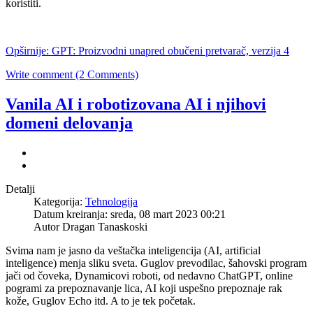
koristiti.
Opširnije: GPT: Proizvodni unapred obučeni pretvarač, verzija 4
Write comment (2 Comments)
Vanila AI i robotizovana AI i njihovi
domeni delovanja
Detalji
Kategorija:
Tehnologija
Datum kreiranja: sreda, 08 mart 2023 00:21
Autor Dragan Tanaskoski
Svima nam je jasno da veštačka inteligencija (AI, artificial
inteligence) menja sliku sveta. Guglov prevodilac, šahovski program
jači od čoveka, Dynamicovi roboti, od nedavno ChatGPT, online
pogrami za prepoznavanje lica, AI koji uspešno prepoznaje rak
kože, Guglov Echo itd. A to je tek početak.