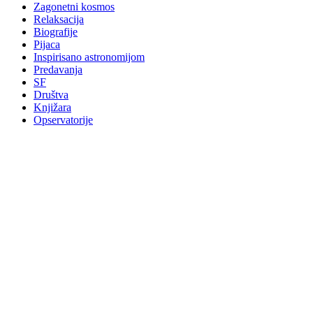
Zagonetni kosmos
Relaksacija
Biografije
Pijaca
Inspirisano astronomijom
Predavanja
SF
Društva
Knjižara
Opservatorije