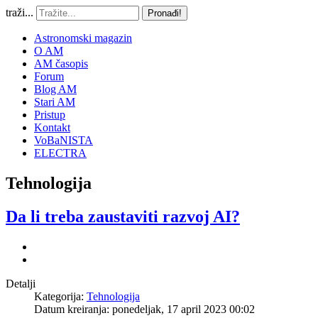
traži...
Pronađi!
Astronomski magazin
O AM
AM časopis
Forum
Blog AM
Stari AM
Pristup
Kontakt
VoBaNISTA
ELECTRA
Tehnologija
Da li treba zaustaviti razvoj AI?
Detalji
Kategorija:
Tehnologija
Datum kreiranja: ponedeljak, 17 april 2023 00:02