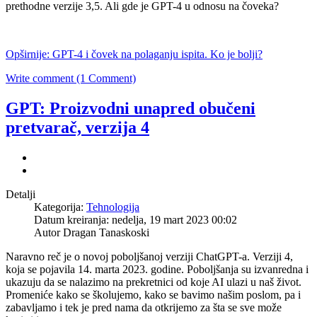
prethodne verzije 3,5. Ali gde je GPT-4 u odnosu na čoveka?
Opširnije: GPT-4 i čovek na polaganju ispita. Ko je bolji?
Write comment (1 Comment)
GPT: Proizvodni unapred obučeni
pretvarač, verzija 4
Detalji
Kategorija:
Tehnologija
Datum kreiranja: nedelja, 19 mart 2023 00:02
Autor Dragan Tanaskoski
Naravno reč je o novoj poboljšanoj verziji ChatGPT-a. Verziji 4,
koja se pojavila 14. marta 2023. godine. Poboljšanja su izvanredna i
ukazuju da se nalazimo na prekretnici od koje AI ulazi u naš život.
Promeniće kako se školujemo, kako se bavimo našim poslom, pa i
zabavljamo i tek je pred nama da otkrijemo za šta se sve može