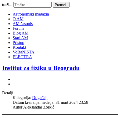
traži...
Pronađi!
Astronomski magazin
O AM
AM časopis
Forum
Blog AM
Stari AM
Pristup
Kontakt
VoBaNISTA
ELECTRA
Institut za fiziku u Beogradu
Detalji
Kategorija:
Događaji
Datum kreiranja: nedelja, 31 mart 2024 23:58
Autor
Aleksandar Zorkić