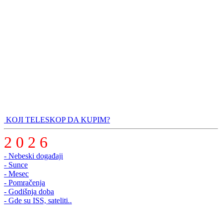
KOJI TELESKOP DA KUPIM?
2 0 2 6
- Nebeski događaji
- Sunce
- Mesec
- Pomračenja
- Godišnja doba
- Gde su ISS, sateliti..