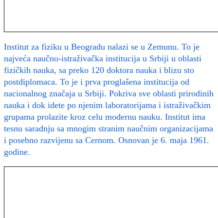
Institut za fiziku u Beogradu nalazi se u Zemunu. To je
najveća naučno-istraživačka institucija u Srbiji u oblasti
fizičkih nauka, sa preko 120 doktora nauka i blizu sto
postdiplomaca. To je i prva proglašena institucija od
nacionalnog značaja u Srbiji. Pokriva sve oblasti prirodinih
nauka i dok idete po njenim laboratorijama i istraživačkim
grupama prolazite kroz celu modernu nauku. Institut ima
tesnu saradnju sa mnogim stranim naučnim organizacijama
i posebno razvijenu sa Cernom. Osnovan je 6. maja 1961.
godine.