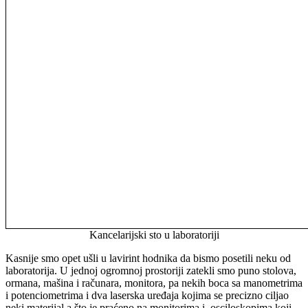
Kancelarijski sto u laboratoriji
Kasnije smo opet ušli u lavirint hodnika da bismo posetili neku od
laboratorija. U jednoj ogromnoj prostoriji zatekli smo puno stolova,
ormana, mašina i računara, monitora, pa nekih boca sa manometrima
i potenciometrima i dva laserska uređaja kojima se precizno ciljao
neki materijal a što je praćeno na monitorima i osciloskopima koji