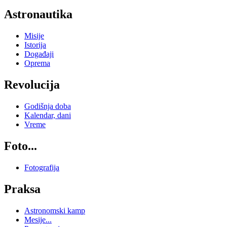
Astronautika
Misije
Istorija
Događaji
Oprema
Revolucija
Godišnja doba
Kalendar, dani
Vreme
Foto...
Fotografija
Praksa
Astronomski kamp
Mesije...