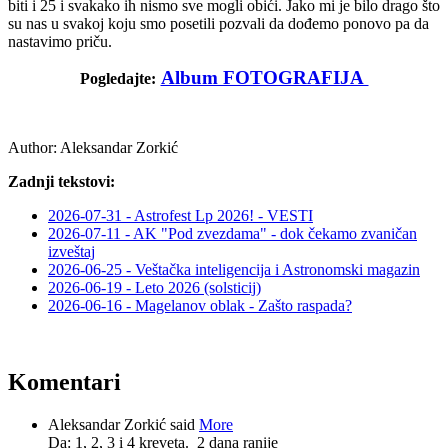
biti i 25 i svakako ih nismo sve mogli obići. Jako mi je bilo drago što
su nas u svakoj koju smo posetili pozvali da dođemo ponovo pa da
nastavimo priču.
Album FOTOGRAFIJA
Pogledajte:
Author:
Aleksandar Zorkić
Zadnji tekstovi:
2026-07-31 - Astrofest Lp 2026! - VESTI
2026-07-11 - AK "Pod zvezdama" - dok čekamo zvaničan
izveštaj
2026-06-25 - Veštačka inteligencija i Astronomski magazin
2026-06-19 - Leto 2026 (solsticij)
2026-06-16 - Magelanov oblak - Zašto raspada?
Komentari
Aleksandar Zorkić said
More
Da: 1, 2, 3 i 4 kreveta.
2 dana ranije