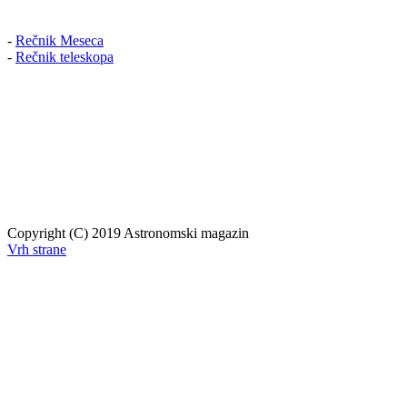
-
Rečnik Meseca
-
Rečnik teleskopa
Copyright (C) 2019 Astronomski magazin
Vrh strane