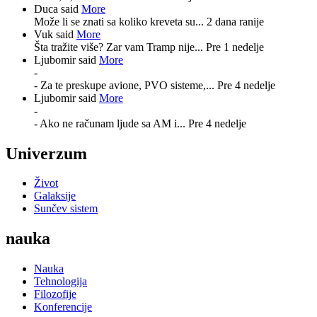
Duca said
More
Može li se znati sa koliko kreveta su...
2 dana ranije
Vuk said
More
Šta tražite više? Zar vam Tramp nije...
Pre 1 nedelje
Ljubomir said
More
-
- Za te preskupe avione, PVO sisteme,...
Pre 4 nedelje
Ljubomir said
More
-
- Ako ne računam ljude sa AM i...
Pre 4 nedelje
Univerzum
Život
Galaksije
Sunčev sistem
nauka
Nauka
Tehnologija
Filozofije
Konferencije