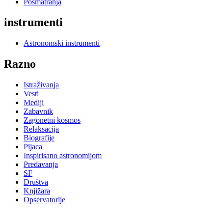
Posmatranja
instrumenti
Astronomski instrumenti
Razno
Istraživanja
Vesti
Mediji
Zabavnik
Zagonetni kosmos
Relaksacija
Biografije
Pijaca
Inspirisano astronomijom
Predavanja
SF
Društva
Knjižara
Opservatorije