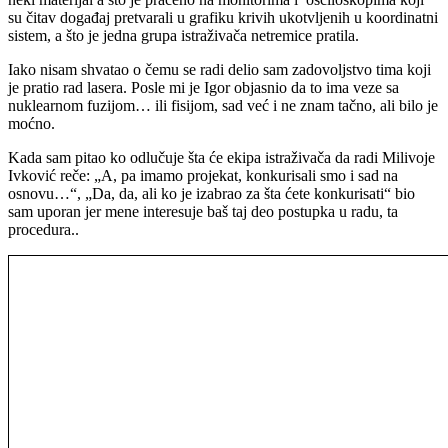
su čitav događaj pretvarali u grafiku krivih ukotvljenih u koordinatni
sistem, a što je jedna grupa istraživača netremice pratila.
Iako nisam shvatao o čemu se radi delio sam zadovoljstvo tima koji
je pratio rad lasera. Posle mi je Igor objasnio da to ima veze sa
nuklearnom fuzijom… ili fisijom, sad već i ne znam tačno, ali bilo je
moćno.
Kada sam pitao ko odlučuje šta će ekipa istraživača da radi Milivoje
Ivković reče: „A, pa imamo projekat, konkurisali smo i sad na
osnovu…“, „Da, da, ali ko je izabrao za šta ćete konkurisati“ bio
sam uporan jer mene interesuje baš taj deo postupka u radu, ta
procedura..