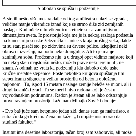
Slobodan se spušta u podzemlje
A sto ili nešto više metara dalje od tog amfiteatra nalazi se zgrada,
veličine manje vikendice iznad koje se strmo diže zid zemljanih
naslaga. Kad uđete u tu vikendicu sretnete se sa zanimljivom
dimenzijom sveta. Iz prostorije koja me je iz nekog razloga podsetila
na kancelariju seoske železničke stanice s kraja prošlog veka, dakle
tu su stari pisaći sto, po zidovima su drvene police, izlepljeni neki
obrasci i izveštaji, na podu neke drangulije. Ali to je manje
zanimljiva soba. Prođosmo nju, a u drugoj opet vidimo majstore koji
na nekoj skeli majstorišu nešto, možda prave neki teretni lift, ne
znam. A odmah uz vrata ka podzemlju idu duboko dole uske,
kružne metalne stepenice. Posle nekoliko krugova spuštanja tim
stepenicama stignete u veliku prostoriju od betona obloženu
najlonom. Tu, ispod 15 metara naslage zemlje beleže se mioni, ali i
drugi kosmički zraci. Tu se meri i nivo radona koji je čest u
vojvođanskim podrumima. Radon je štetan ali se lako odstranjuje
provetravanjem prostorije kaže nam Mihajlo Savić i dodaje:
- Evo baš juče sam betonirao jedan zid, danas sam ga malterisao, a
sutra ću da ga krečim. Žena mi kaže: „Ti uopšte nisi morao da
studiraš fakultet.“
Institut ima desetine laboratorija, tačan broj sam zaboravio, ali može