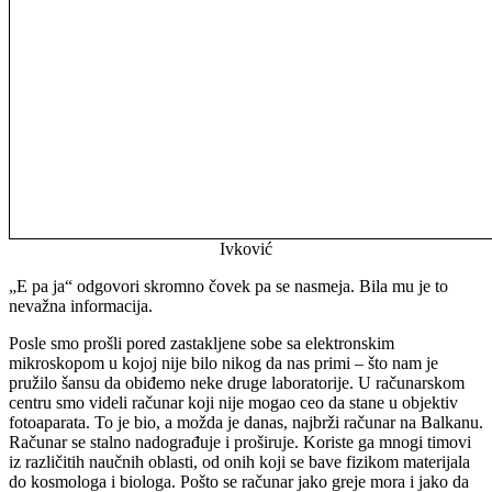
Ivković
„E pa ja“ odgovori skromno čovek pa se nasmeja. Bila mu je to
nevažna informacija.
Posle smo prošli pored zastakljene sobe sa elektronskim
mikroskopom u kojoj nije bilo nikog da nas primi – što nam je
pružilo šansu da obiđemo neke druge laboratorije. U računarskom
centru smo videli računar koji nije mogao ceo da stane u objektiv
fotoaparata. To je bio, a možda je danas, najbrži računar na Balkanu.
Računar se stalno nadograđuje i proširuje. Koriste ga mnogi timovi
iz različitih naučnih oblasti, od onih koji se bave fizikom materijala
do kosmologa i biologa. Pošto se računar jako greje mora i jako da