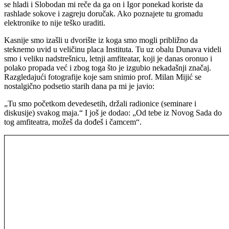
se hladi i Slobodan mi reče da ga on i Igor ponekad koriste da
rashlade sokove i zagreju doručak. Ako poznajete tu gromadu
elektronike to nije teško uraditi.
Kasnije smo izašli u dvorište iz koga smo mogli približno da
steknemo uvid u veličinu placa Instituta. Tu uz obalu Dunava videli
smo i veliku nadstrešnicu, letnji amfiteatar, koji je danas oronuo i
polako propada već i zbog toga što je izgubio nekadašnji značaj.
Razgledajući fotografije koje sam snimio prof. Milan Mijić se
nostalgično podsetio starih dana pa mi je javio:
„Tu smo početkom devedesetih, držali radionice (seminare i
diskusije) svakog maja.“ I još je dodao: „Od tebe iz Novog Sada do
tog amfiteatra, možeš da dođeš i čamcem“.