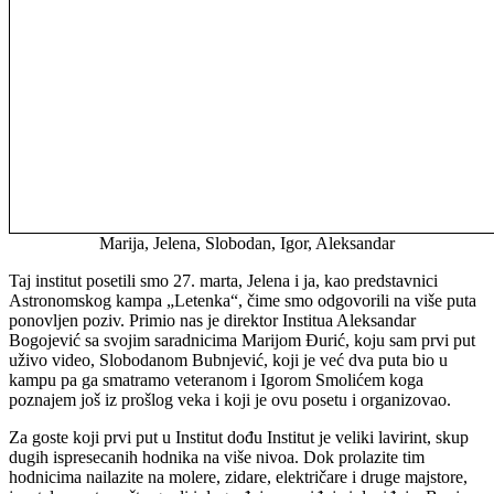
Marija, Jelena, Slobodan, Igor, Aleksandar
Taj institut posetili smo 27. marta, Jelena i ja, kao predstavnici
Astronomskog kampa „Letenka“, čime smo odgovorili na više puta
ponovljen poziv. Primio nas je direktor Institua Aleksandar
Bogojević sa svojim saradnicima Marijom Đurić, koju sam prvi put
uživo video, Slobodanom Bubnjević, koji je već dva puta bio u
kampu pa ga smatramo veteranom i Igorom Smolićem koga
poznajem još iz prošlog veka i koji je ovu posetu i organizovao.
Za goste koji prvi put u Institut dođu Institut je veliki lavirint, skup
dugih ispresecanih hodnika na više nivoa. Dok prolazite tim
hodnicima nailazite na molere, zidare, električare i druge majstore,