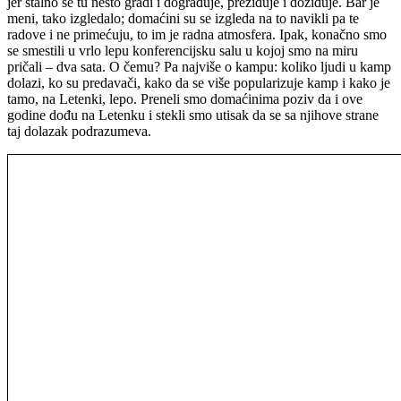
jer stalno se tu nešto gradi i dograđuje, preziđuje i doziđuje. Bar je
meni, tako izgledalo; domaćini su se izgleda na to navikli pa te
radove i ne primećuju, to im je radna atmosfera. Ipak, konačno smo
se smestili u vrlo lepu konferencijsku salu u kojoj smo na miru
pričali – dva sata. O čemu? Pa najviše o kampu: koliko ljudi u kamp
dolazi, ko su predavači, kako da se više popularizuje kamp i kako je
tamo, na Letenki, lepo. Preneli smo domaćinima poziv da i ove
godine dođu na Letenku i stekli smo utisak da se sa njihove strane
taj dolazak podrazumeva.