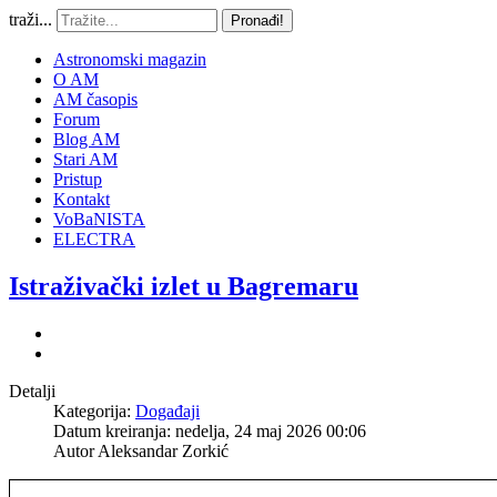
traži...
Pronađi!
Astronomski magazin
O AM
AM časopis
Forum
Blog AM
Stari AM
Pristup
Kontakt
VoBaNISTA
ELECTRA
Istraživački izlet u Bagremaru
Detalji
Kategorija:
Događaji
Datum kreiranja: nedelja, 24 maj 2026 00:06
Autor
Aleksandar Zorkić