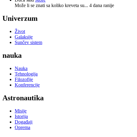
Može li se znati sa koliko kreveta su...
4 dana ranije
Univerzum
Život
Galaksije
Sunčev sistem
nauka
Nauka
Tehnologija
Filozofije
Konferencije
Astronautika
Misije
Istorija
Događaji
Oprema