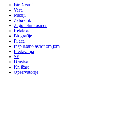
Istraživanja
Vesti
Mediji
Zabavnik
Zagonetni kosmos
Relaksacija
Biografije
Pijaca
Inspirisano astronomijom
Predavanja
SF
Društva
Knjižara
Opservatorije