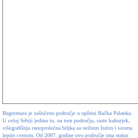
Bagremara je zaštićeno područje u opštini Bačka Palanka.
U celoj Srbiji jedino tu, na tom području, raste kukurjek,
višegodišnja ranoprolećna biljka sa nežnim žutim i veoma
lepim cvetom. Od 2007. godine ovo područje ima status