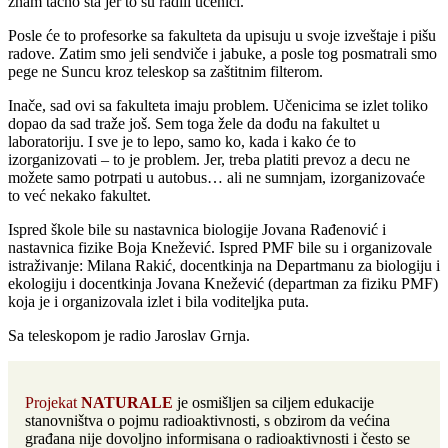
znam tačno šta jer to su radili učenici.
Posle će to profesorke sa fakulteta da upisuju u svoje izveštaje i pišu
radove. Zatim smo jeli sendviče i jabuke, a posle tog posmatrali smo
pege ne Suncu kroz teleskop sa zaštitnim filterom.
Inače, sad ovi sa fakulteta imaju problem. Učenicima se izlet toliko
dopao da sad traže još. Sem toga žele da dođu na fakultet u
laboratoriju. I sve je to lepo, samo ko, kada i kako će to
izorganizovati – to je problem. Jer, treba platiti prevoz a decu ne
možete samo potrpati u autobus… ali ne sumnjam, izorganizovaće
to već nekako fakultet.
Ispred škole bile su nastavnica biologije Jovana Rađenović i
nastavnica fizike Boja Knežević. Ispred PMF bile su i organizovale
istraživanje: Milana Rakić, docentkinja na Departmanu za biologiju i
ekologiju i docentkinja Jovana Knežević (departman za fiziku PMF)
koja je i organizovala izlet i bila voditeljka puta.
Sa teleskopom je radio Jaroslav Grnja.
Projekat
NATURALE
je osmišljen sa ciljem edukacije
stanovništva o pojmu radioaktivnosti, s obzirom da većina
građana nije dovoljno informisana o radioaktivnosti i često se