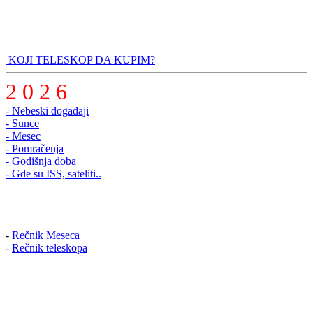
KOJI TELESKOP DA KUPIM?
2 0 2 6
- Nebeski događaji
- Sunce
- Mesec
- Pomračenja
- Godišnja doba
- Gde su ISS, sateliti..
-
Rečnik Meseca
-
Rečnik teleskopa