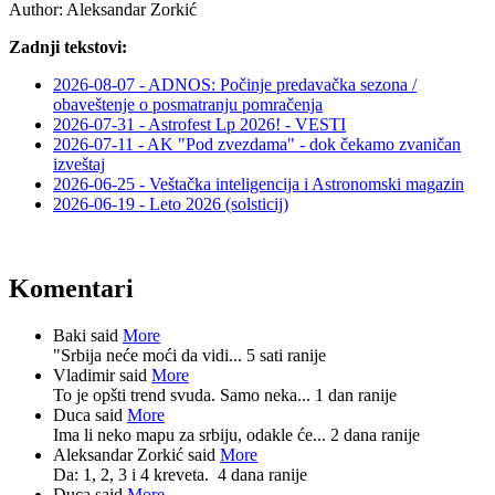
Author:
Aleksandar Zorkić
Zadnji tekstovi:
2026-08-07 - ADNOS: Počinje predavačka sezona /
obaveštenje o posmatranju pomračenja
2026-07-31 - Astrofest Lp 2026! - VESTI
2026-07-11 - AK "Pod zvezdama" - dok čekamo zvaničan
izveštaj
2026-06-25 - Veštačka inteligencija i Astronomski magazin
2026-06-19 - Leto 2026 (solsticij)
Komentari
Baki said
More
"Srbija neće moći da vidi...
5 sati ranije
Vladimir said
More
To je opšti trend svuda. Samo neka...
1 dan ranije
Duca said
More
Ima li neko mapu za srbiju, odakle će...
2 dana ranije
Aleksandar Zorkić said
More
Da: 1, 2, 3 i 4 kreveta.
4 dana ranije
Duca said
More