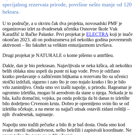
specijalnog rezervata prirode, površine nešto manje od 120
hektara.
U to područje, a u okviru čak dva projekta, novosadski PMF je
organizovao izlet za dvadesetak učenika Osnovne škole Vuk
Karadžić iz Bačke Palanke. Prvi projekat je
ELECTRA
koji je inače
okončan 2023. ali on podrazumeva još nekoliko godina povremenih
aktivnosti – što fakultet sa velikim entuzijazmom izvršava.
Drugi projekat je NATURALE o kome pišemo u antrfileu.
Dakle, dan je bio prekrasan. Najavljivala se neka kišica, ali nekoliko
belih oblaka nisu uspeli da puste ni kap vode. Prvo je održano
kratko predavanje o zaštićenim biljkama u rezervatu što su učenici
stoički izdržali, sigurno i zato što je ono trajalo kratko i što je bilo
vrlo zanimljivo. Onda smo svi izašli napolje, u prirodu. Bageamar je
ogromno izletišta, mogao bi aerodrom da stane u njega. Nekada je tu
bila, kažu domaćini, vojska, pa onda policija da bi danas to izletište
bilo dodeljeno Crvenom krstu. Dobro je opremljeno svim što se od
izletišta očekuje, a na mene su najjači utisak ostavili zidani roštilji –
njih dvadesetak, najmanje.
Napolju smo tražili pečurke a bilo ih je baš dosta. Onda smo kod
svake merili radioaktivnost, nešto beležili i zapisivali koordinate. Ne