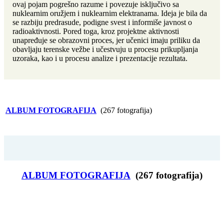
ovaj pojam pogrešno razume i povezuje isključivo sa
nuklearnim oružjem i nuklearnim elektranama. Ideja je bila da
se razbiju predrasude, podigne svest i informiše javnost o
radioaktivnosti. Pored toga, kroz projektne aktivnosti
unapređuje se obrazovni proces, jer učenici imaju priliku da
obavljaju terenske vežbe i učestvuju u procesu prikupljanja
uzoraka, kao i u procesu analize i prezentacije rezultata.
ALBUM FOTOGRAFIJA
(267 fotografija)
ALBUM FOTOGRAFIJA
(267 fotografija)