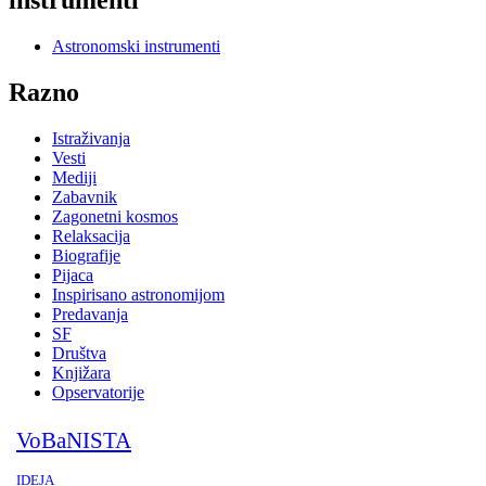
instrumenti
Astronomski instrumenti
Razno
Istraživanja
Vesti
Mediji
Zabavnik
Zagonetni kosmos
Relaksacija
Biografije
Pijaca
Inspirisano astronomijom
Predavanja
SF
Društva
Knjižara
Opservatorije
VoBaNISTA
IDEJA