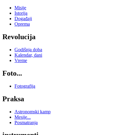
Misije
Istorija
Događaji
Oprema
Revolucija
Godišnja doba
Kalendar, dani
Vreme
Foto...
Fotografija
Praksa
Astronomski kamp
Mesije...
Posmatranja