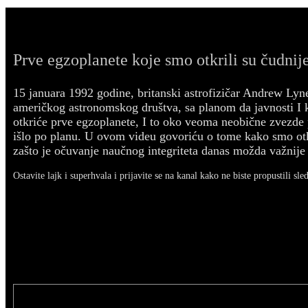
Prve egzoplanete koje smo otkrili su čudnije
15 januara 1992 godine, britanski astrofizičar Andrew Lyn
američkog astronomskog društva, sa planom da javnosti I
otkriće prve egzoplanete, I to oko veoma neobične zvezde p
išlo po planu. U ovom videu govoriću o tome kako smo otk
zašto je očuvanje naučnog integriteta danas možda važnije 
Ostavite lajk i superhvala i prijavite se na kanal kako ne biste propustili sle