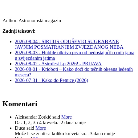
Author:
Astronomski magazin
Zadnji tekstovi:
2026-08-04 - SIRIJUS ODUŠEVIO SUGRAĐANE
JAVNIM POSMATRANJEM ZVJEZDANOG NEBA
2026-08-03 - Hubble otkriva prvu od nedostajućih crnih jama
u zvijezdanim jatima
2026-08-02 - Astrofest Lp 2026! - PRIJAVA
2026-08-01 - Krioboti – Kako doći do tečnih okeana ledenih
meseca?
2026-07-31 - Kako do Petnice (2026)
Komentari
Aleksandar Zorkić said
More
Da: 1, 2, 3 i 4 kreveta.
2 dana ranije
Duca said
More
Može li se znati sa koliko kreveta su...
3 dana ranije