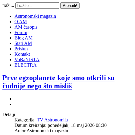
traži...
Pronađi!
Astronomski magazin
O AM
AM časopis
Forum
Blog AM
Stari AM
Pristup
Kontakt
VoBaNISTA
ELECTRA
Prve egzoplanete koje smo otkrili su
čudnije nego što misliš
Detalji
Kategorija:
TV Astronomija
Datum kreiranja: ponedeljak, 18 maj 2026 08:30
Autor
Astronomski magazin