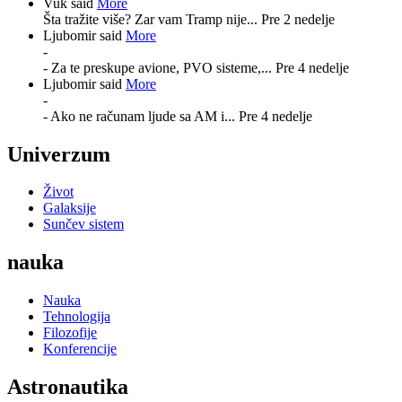
Vuk said
More
Šta tražite više? Zar vam Tramp nije...
Pre 2 nedelje
Ljubomir said
More
-
- Za te preskupe avione, PVO sisteme,...
Pre 4 nedelje
Ljubomir said
More
-
- Ako ne računam ljude sa AM i...
Pre 4 nedelje
Univerzum
Život
Galaksije
Sunčev sistem
nauka
Nauka
Tehnologija
Filozofije
Konferencije
Astronautika