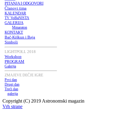
PITANJA I ODGOVORI
Članovi tima
KALENDAR
TV VoBaNISTA
GALERIJA
Mmaraton
KONTAKT
Bač-Kiškun i Baja
Simboli
LIGHTPOLL 2018
Workshop
PROGRAM
Galerija
ZMAJEVE DEČJE IGRE
Prvi dan
Drugi dan
Treći dan
galerija
Copyright (C) 2019 Astronomski magazin
Vrh strane