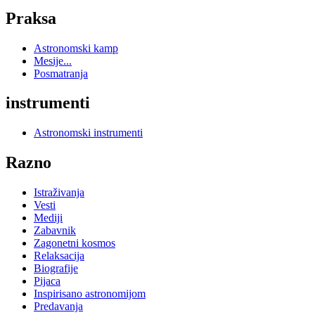
Praksa
Astronomski kamp
Mesije...
Posmatranja
instrumenti
Astronomski instrumenti
Razno
Istraživanja
Vesti
Mediji
Zabavnik
Zagonetni kosmos
Relaksacija
Biografije
Pijaca
Inspirisano astronomijom
Predavanja