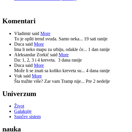
Komentari
Vladimir said
More
To je opšti trend svuda. Samo neka...
19 sati ranije
Duca said
More
Ima li neko mapu za srbiju, odakle će...
1 dan ranije
Aleksandar Zorkić said
More
Da: 1, 2, 3 i 4 kreveta.
3 dana ranije
Duca said
More
Može li se znati sa koliko kreveta su...
4 dana ranije
Vuk said
More
Šta tražite više? Zar vam Tramp nije...
Pre 2 nedelje
Univerzum
Život
Galaksije
Sunčev sistem
nauka