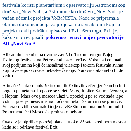
festivala koristi planetarijum i opservatoriju Astronomskog
društva „Novi Sad“, a Astronomsko društvo „Novi Sad“ je
važan učesnik projekta VoBaNISTA. Kada se pripremala
obimna dokumentacija za projekat na spisak onih koji su
projektu dali podršku upisao se i Exit. Sem toga, Exit je,
kako smo već pisali,
pokrenuo renoviranje opservatorije
AD „Novi Sad“
.
Ali saradnja se nije na ovome završila. Tokom ovogodišnjeg
Exitovog festivala na Petrovaradinskoj tvrđavi Vobanisti će imati
svoj podijum na koji će instalirati teleskop i tokom festivala svima
koji to žele pokazivaće nebeske čarolije. Naravno, ako nebo bude
vedro.
A imaće šta da se pokaže tokom tih Exitovih večeri jer će nebo biti
bogato planetama. Lepo će se videti Mars, Jupiter, Saturn, Venera, a
i Neptun. Mars ovog meseca ulazi u opoziciju pa se već sada lepo
vidi. Jupiter je mesecima na noćnom nebu, Saturn mu se primiče.
Venera se vidi u sumrak i to je najviše što nam ona može ponuditi.
Povremeno će i Mesec da prokrstari nebom.
Ovakav je otprilike položaj planeta u oko 22 sata, sredinom meseca
kada se i održava festival Exit.