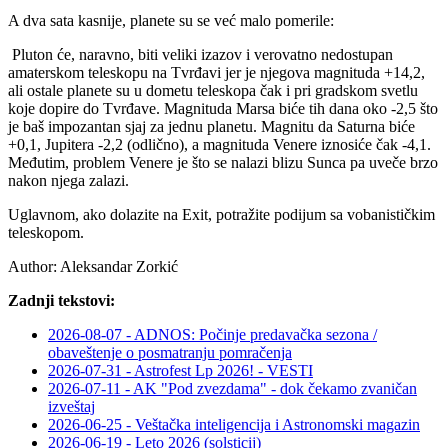
A dva sata kasnije, planete su se već malo pomerile:
Pluton će, naravno, biti veliki izazov i verovatno nedostupan
amaterskom teleskopu na Tvrđavi jer je njegova magnituda +14,2,
ali ostale planete su u dometu teleskopa čak i pri gradskom svetlu
koje dopire do Tvrđave. Magnituda Marsa biće tih dana oko -2,5 što
je baš impozantan sjaj za jednu planetu. Magnitu da Saturna biće
+0,1, Jupitera -2,2 (odlično), a magnituda Venere iznosiće čak -4,1.
Međutim, problem Venere je što se nalazi blizu Sunca pa uveče brzo
nakon njega zalazi.
Uglavnom, ako dolazite na Exit, potražite podijum sa vobanističkim
teleskopom.
Author:
Aleksandar Zorkić
Zadnji tekstovi:
2026-08-07 - ADNOS: Počinje predavačka sezona /
obaveštenje o posmatranju pomračenja
2026-07-31 - Astrofest Lp 2026! - VESTI
2026-07-11 - AK "Pod zvezdama" - dok čekamo zvaničan
izveštaj
2026-06-25 - Veštačka inteligencija i Astronomski magazin
2026-06-19 - Leto 2026 (solsticij)