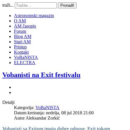
traži...
Pronađi!
Astronomski magazin
O AM
AM časopis
Forum
Blog AM
Stari AM
Pristup
Kontakt
VoBaNISTA
ELECTRA
Vobanisti na Exit festivalu
Detalji
Kategorija:
VoBaNISTA
Datum kreiranja: nedelja, 08 jul 2018 21:00
Autor
Aleksandar Zorkić
Vobanisti sa Exitom imaju dobre odnose. Exit tokom