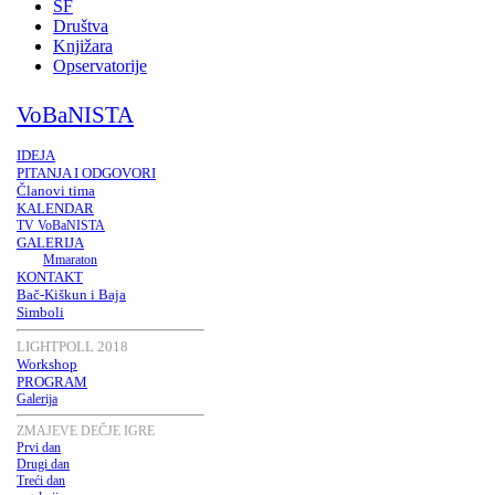
SF
Društva
Knjižara
Opservatorije
VoBaNISTA
IDEJA
PITANJA I ODGOVORI
Članovi tima
KALENDAR
TV VoBaNISTA
GALERIJA
Mmaraton
KONTAKT
Bač-Kiškun i Baja
Simboli
LIGHTPOLL 2018
Workshop
PROGRAM
Galerija
ZMAJEVE DEČJE IGRE
Prvi dan
Drugi dan
Treći dan