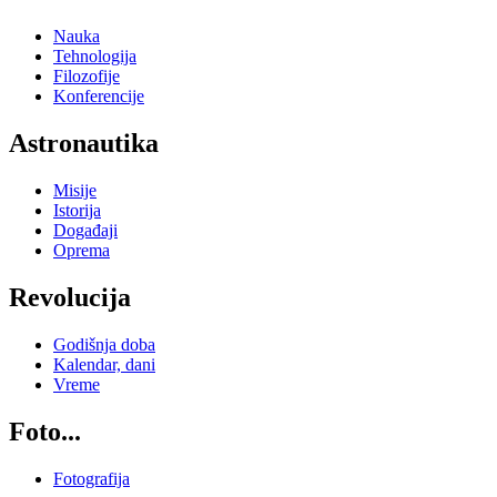
Nauka
Tehnologija
Filozofije
Konferencije
Astronautika
Misije
Istorija
Događaji
Oprema
Revolucija
Godišnja doba
Kalendar, dani
Vreme
Foto...
Fotografija