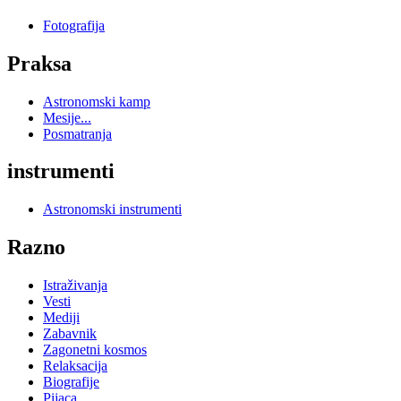
Fotografija
Praksa
Astronomski kamp
Mesije...
Posmatranja
instrumenti
Astronomski instrumenti
Razno
Istraživanja
Vesti
Mediji
Zabavnik
Zagonetni kosmos
Relaksacija
Biografije
Pijaca