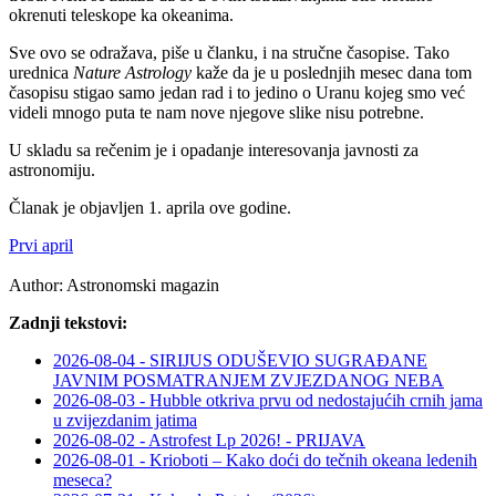
okrenuti teleskope ka okeanima.
Sve ovo se odražava, piše u članku, i na stručne časopise. Tako
urednica
Nature Astrology
kaže da je u poslednjih mesec dana tom
časopisu stigao samo jedan rad i to jedino o Uranu kojeg smo već
videli mnogo puta te nam nove njegove slike nisu potrebne.
U skladu sa rečenim je i opadanje interesovanja javnosti za
astronomiju.
Članak je objavljen 1. aprila ove godine.
Prvi april
Author:
Astronomski magazin
Zadnji tekstovi:
2026-08-04 - SIRIJUS ODUŠEVIO SUGRAĐANE
JAVNIM POSMATRANJEM ZVJEZDANOG NEBA
2026-08-03 - Hubble otkriva prvu od nedostajućih crnih jama
u zvijezdanim jatima
2026-08-02 - Astrofest Lp 2026! - PRIJAVA
2026-08-01 - Krioboti – Kako doći do tečnih okeana ledenih
meseca?