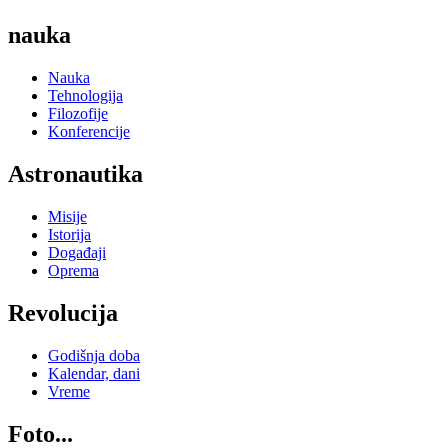
nauka
Nauka
Tehnologija
Filozofije
Konferencije
Astronautika
Misije
Istorija
Događaji
Oprema
Revolucija
Godišnja doba
Kalendar, dani
Vreme
Foto...