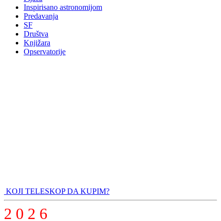
Inspirisano astronomijom
Predavanja
SF
Društva
Knjižara
Opservatorije
KOJI TELESKOP DA KUPIM?
2 0 2 6