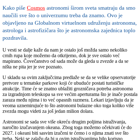
Kako piše
Cosmos
astronomi širom sveta smatraju da smo
naučili sve što o univerzumu treba da znamo. Ovo je
objavljeno na Globalnom virtuelnom udruženju astronoma,
astrologa i astrofizičara što je astronomska zajednica toplo
pozdravila.
U vesti se dalje kaže da nam je ostalo još možda samo nekoliko
crnih rupa koje možemo da otkrijemo, dok je sve ostalo već
mapirano. Čovečanstvo od sada može da gleda u zvezde a da se
ništa ne pita jer je sve poznato.
U skladu sa ovim zaključcima predlaže se da se velike opservatorije
pretvore u tematske parkove koji će ubuduće postati turističke
atrakcije. Time će se znatno ublažiti grozničava potreba astronoma
za izgradnjom teleskopa sa sve većim aperturama što je inače postala
zaraza među njima i to već opasnih razmera. Lekari izjavljuju da je
veoma uznemirujuće to što astronomi bulazne oko toga koliko više
zvezda mogu videti za još jedan milion dolara.
Astronomi se sada sve više okreću drugim poljima istraživanja,
naročito izučavanjem okeana. Zbog toga možemo očekivati će do
2027. i okeani biti sasvim izučeni te ćemo i o njima znati sve što
treba. Neki se zalažu da bi u ovim istraživanjima bilo korisno