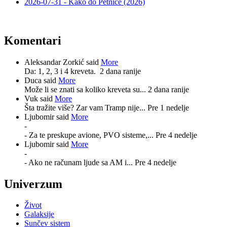
2026-07-31 - Kako do Petnice (2026)
Komentari
Aleksandar Zorkić said
More
Da: 1, 2, 3 i 4 kreveta.
2 dana ranije
Duca said
More
Može li se znati sa koliko kreveta su...
2 dana ranije
Vuk said
More
Šta tražite više? Zar vam Tramp nije...
Pre 1 nedelje
Ljubomir said
More
-
- Za te preskupe avione, PVO sisteme,...
Pre 4 nedelje
Ljubomir said
More
-
- Ako ne računam ljude sa AM i...
Pre 4 nedelje
Univerzum
Život
Galaksije
Sunčev sistem