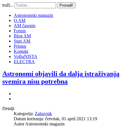
traži...
Pronađi!
Astronomski magazin
O AM
AM časopis
Forum
Blog AM
Stari AM
Pristup
Kontakt
VoBaNISTA
ELECTRA
Astronomi objavili da dalja istraživanja
svemira nisu potrebna
Detalji
Kategorija:
Zabavnik
Datum kreiranja: četvrtak, 01 april 2021 13:19
Autor
Astronomski magazin