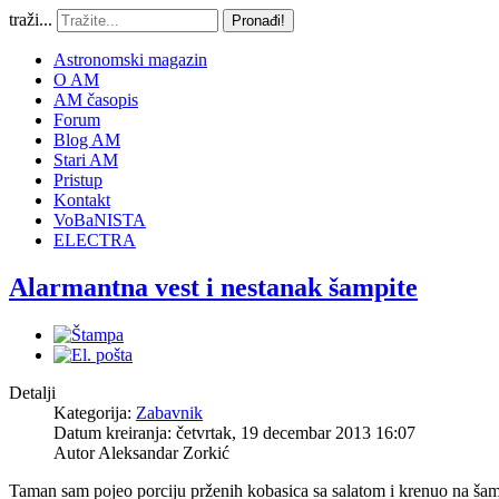
traži...
Pronađi!
Astronomski magazin
O AM
AM časopis
Forum
Blog AM
Stari AM
Pristup
Kontakt
VoBaNISTA
ELECTRA
Alarmantna vest i nestanak šampite
Detalji
Kategorija:
Zabavnik
Datum kreiranja: četvrtak, 19 decembar 2013 16:07
Autor
Aleksandar Zorkić
Taman sam pojeo porciju prženih kobasica sa salatom i krenuo na šamp