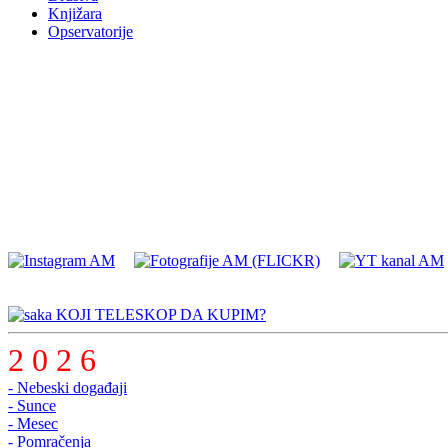
Knjižara
Opservatorije
KOJI TELESKOP DA KUPIM?
2 0 2 6
- Nebeski događaji
- Sunce
- Mesec
- Pomračenja