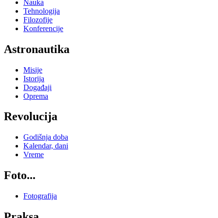
Nauka
Tehnologija
Filozofije
Konferencije
Astronautika
Misije
Istorija
Događaji
Oprema
Revolucija
Godišnja doba
Kalendar, dani
Vreme
Foto...
Fotografija
Praksa