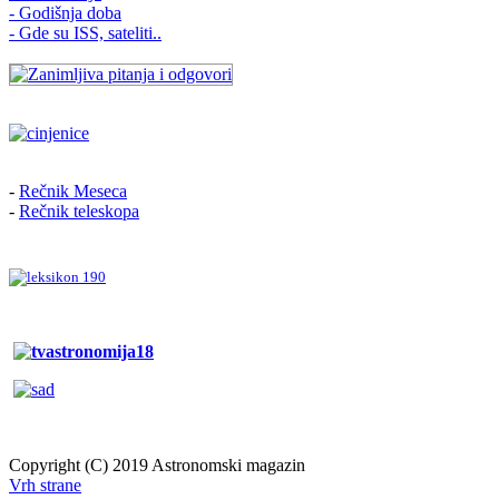
- Godišnja doba
- Gde su ISS, sateliti..
-
Rečnik Meseca
-
Rečnik teleskopa
Copyright (C) 2019 Astronomski magazin
Vrh strane