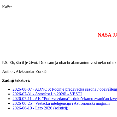
Kaže:
NASA J
P.S. Eh, što ti je život. Dok sam ja ubacio alarmantnu vest neko od u
Author:
Aleksandar Zorkić
Zadnji tekstovi:
2026-08-07 - ADNOS: Počinje predavačka sezona / obaveštenj
2026-07-31 - Astrofest Lp 2026! - VESTI
2026-07-11 - AK "Pod zvezdama" - dok čekamo zvaničan izveš
2026-06-25 - Veštačka inteligencija i Astronomski magazin
2026-06-19 - Leto 2026 (solsticij)