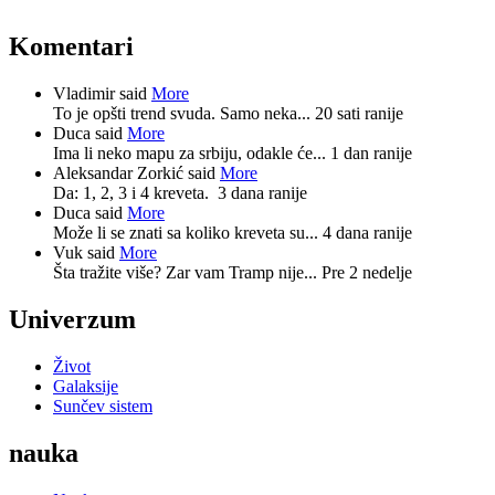
Komentari
Vladimir said
More
To je opšti trend svuda. Samo neka...
20 sati ranije
Duca said
More
Ima li neko mapu za srbiju, odakle će...
1 dan ranije
Aleksandar Zorkić said
More
Da: 1, 2, 3 i 4 kreveta.
3 dana ranije
Duca said
More
Može li se znati sa koliko kreveta su...
4 dana ranije
Vuk said
More
Šta tražite više? Zar vam Tramp nije...
Pre 2 nedelje
Univerzum
Život
Galaksije
Sunčev sistem
nauka