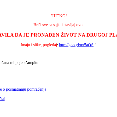
"HITNO!
Briši sve sa sajta i stavljaj ovo.
AVILA DA JE PRONAĐEN ŽIVOT NA DRUGOJ PLA
Imaju i slike, pogledaj
:
http://goo.gl/nx5aQS
"
kućana mi pojeo šampitu.
e o posmatranju pomračenja
taj