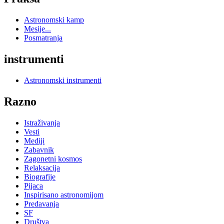
Astronomski kamp
Mesije...
Posmatranja
instrumenti
Astronomski instrumenti
Razno
Istraživanja
Vesti
Mediji
Zabavnik
Zagonetni kosmos
Relaksacija
Biografije
Pijaca
Inspirisano astronomijom
Predavanja
SF
Društva