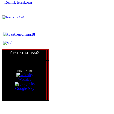
-
Rečnik teleskopa
?
ŠTA DA GLEDAM
KARTE NEBA
Wikisky
Google Sky