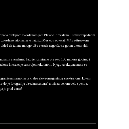
pripada prelepom zvezdanom jatu Plejade. Smešteno u severozapadnom
o zvezdano jato nama je najbliži Mesjeov objekat. M45 oštrookom
 videti da tu ima mnogo više zvezda nego što se golim okom vidi:
uminoznim zvezdama. Jato je formirano pre oko 100 miliona godina, i
vitacione interakcije sa svojom okolinom. Njegova ukupna masa se
 ograničeni samo na uski deo elektromagnetnog spektra, onaj kojem
avio je fotografiju „Sedam sestara“ u infracrvenom delu spektra,
ija je pred vama!