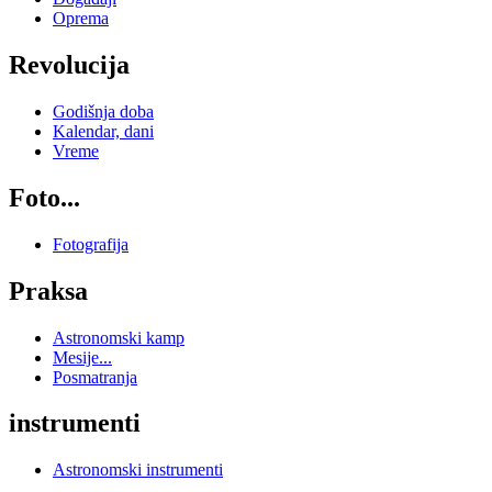
Oprema
Revolucija
Godišnja doba
Kalendar, dani
Vreme
Foto...
Fotografija
Praksa
Astronomski kamp
Mesije...
Posmatranja
instrumenti
Astronomski instrumenti