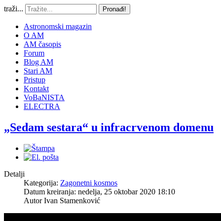
traži...
Pronađi!
Astronomski magazin
O AM
AM časopis
Forum
Blog AM
Stari AM
Pristup
Kontakt
VoBaNISTA
ELECTRA
„Sedam sestara“ u infracrvenom domenu
Detalji
Kategorija:
Zagonetni kosmos
Datum kreiranja: nedelja, 25 oktobar 2020 18:10
Autor
Ivan Stamenković