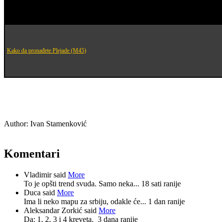
Kako da pronađete Plejade (M45)
Author:
Ivan Stamenković
Komentari
Vladimir said
More
To je opšti trend svuda. Samo neka...
18 sati ranije
Duca said
More
Ima li neko mapu za srbiju, odakle će...
1 dan ranije
Aleksandar Zorkić said
More
Da: 1, 2, 3 i 4 kreveta.
3 dana ranije