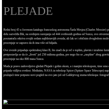
PLEJADE
Redni broj 45 u čuvenom katalogu francuskog astronoma Šarla Mesjea (Charles Messier) 
delu sazvežđa Bik, na srednjem rastojanju od 444 svetlosnih godina od Sunca, ovo otvoren
posmatraču otkriva svojih sedam najblistavijih zvezda; ali čak se i običnim dvogledom može
procenjuje se zapravo da ih ima više od hiljadu.
Ove zvezde pripadaju spektralnoj klasi B, što znači da je reč o toplim, plavim i izraženo l
pretpostavlja se da će „živeti“ još 250 miliona godina, pre nego što se „raspline“ zbog gra
procenjuje na oko 800 masa Sunca.
Mada je pravo zadovoljstvo gledati Plejade i golim okom, a i manjim teleskopom, time smo
pripada vidljiva svetlost. Međutim, NASA-in teleskop Spicer (Spitzer Space Telescope) napr
pružajući time potpuno novi pogled na ovo jato još od Galilejevog izuma teleskopa: fotograf