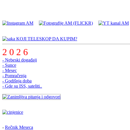
KOJI TELESKOP DA KUPIM?
2 0 2 6
- Nebeski događaji
- Sunce
- Mesec
- Pomračenja
- Godišnja doba
- Gde su ISS, sateliti..
-
Rečnik Meseca