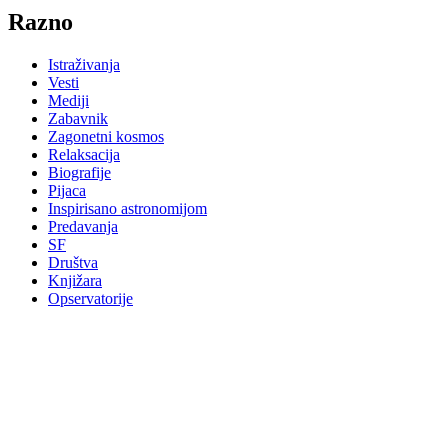
Razno
Istraživanja
Vesti
Mediji
Zabavnik
Zagonetni kosmos
Relaksacija
Biografije
Pijaca
Inspirisano astronomijom
Predavanja
SF
Društva
Knjižara
Opservatorije