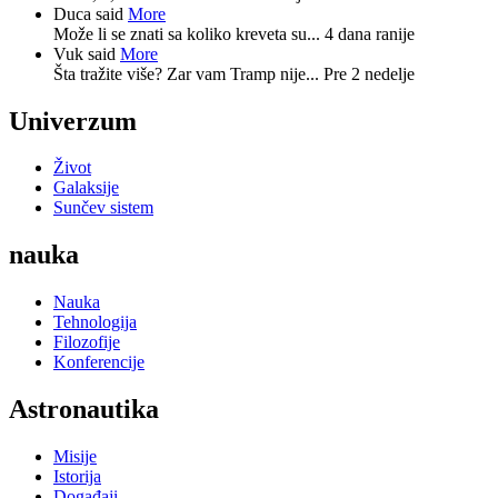
Duca said
More
Može li se znati sa koliko kreveta su...
4 dana ranije
Vuk said
More
Šta tražite više? Zar vam Tramp nije...
Pre 2 nedelje
Univerzum
Život
Galaksije
Sunčev sistem
nauka
Nauka
Tehnologija
Filozofije
Konferencije
Astronautika
Misije
Istorija
Događaji