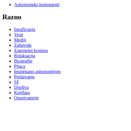
Astronomski instrumenti
Razno
Istraživanja
Vesti
Mediji
Zabavnik
Zagonetni kosmos
Relaksacija
Biografije
Pijaca
Inspirisano astronomijom
Predavanja
SF
Društva
Knjižara
Opservatorije