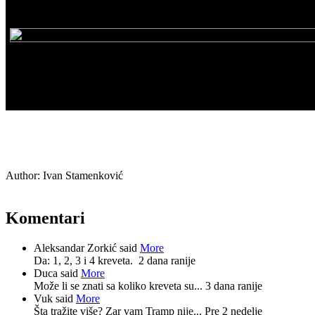
Author:
Ivan Stamenković
Komentari
Aleksandar Zorkić said
More
Da: 1, 2, 3 i 4 kreveta.
2 dana ranije
Duca said
More
Može li se znati sa koliko kreveta su...
3 dana ranije
Vuk said
More
Šta tražite više? Zar vam Tramp nije...
Pre 2 nedelje