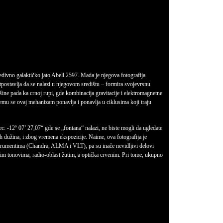
edivno galaktičko jato Abell 2597. Mada je njegova fotografija
etpostavlja da se nalazi u njegovom središtu – formira svojevrsnu
e pada ka crnoj rupi, gde kombinacija gravitacije i elektromagnetne
 čemu se ovaj mehanizam ponavlja i ponavlja u ciklusima koji traju
c: -12º 07’ 27,07“ gde se „fontana“ nalazi, ne biste mogli da ugledate
ih dužina, i zbog vremena ekspozicije. Naime, ova fotografija je
nstrumentima (Chandra, ALMA i VLT), pa su inače nevidljivi delovi
tim tonovima, radio-oblast žutim, a optička crvenim. Pri tome, ukupno