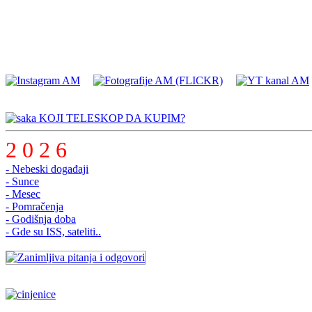
KOJI TELESKOP DA KUPIM?
2 0 2 6
- Nebeski događaji
- Sunce
- Mesec
- Pomračenja
- Godišnja doba
- Gde su ISS, sateliti..