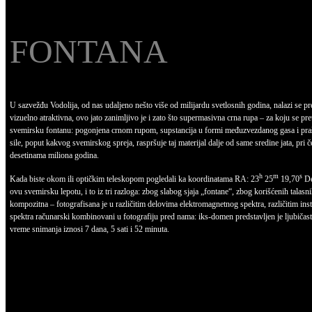
FONTANA
U sazvežđu Vodolija, od nas udaljeno nešto više od milijardu svetlosnih godina, nalazi se pr
vizuelno atraktivna, ovo jato zanimljivo je i zato što supermasivna crna rupa – za koju se pr
svemirsku fontanu: pogonjena crnom rupom, supstancija u formi međuzvezdanog gasa i prašin
sile, poput kakvog svemirskog spreja, raspršuje taj materijal dalje od same sredine jata, pri
desetinama miliona godina.
h
m
s
Kada biste okom ili optičkim teleskopom pogledali ka koordinatama RA: 23
25
19,70
De
ovu svemirsku lepotu, i to iz tri razloga: zbog slabog sjaja „fontane“, zbog korišćenih talasn
kompozitna – fotografisana je u različitim delovima elektromagnetnog spektra, različitim i
spektra računarski kombinovani u fotografiju pred nama: iks-domen predstavljen je ljubičas
vreme snimanja iznosi 7 dana, 5 sati i 52 minuta.