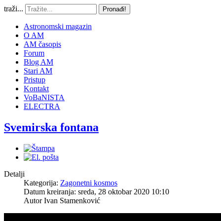
traži...
Pronađi!
Astronomski magazin
O AM
AM časopis
Forum
Blog AM
Stari AM
Pristup
Kontakt
VoBaNISTA
ELECTRA
Svemirska fontana
Detalji
Kategorija:
Zagonetni kosmos
Datum kreiranja: sreda, 28 oktobar 2020 10:10
Autor
Ivan Stamenković