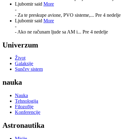
Ljubomir said
More
-
- Za te preskupe avione, PVO sisteme,...
Pre 4 nedelje
Ljubomir said
More
-
- Ako ne računam ljude sa AM i...
Pre 4 nedelje
Univerzum
Život
Galaksije
Sunčev sistem
nauka
Nauka
Tehnologija
Filozofije
Konferencije
Astronautika
Misije