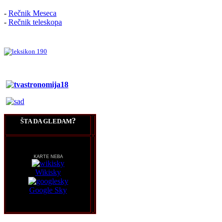
-
Rečnik Meseca
-
Rečnik teleskopa
?
ŠTA DA GLEDAM
KARTE NEBA
Wikisky
Google Sky