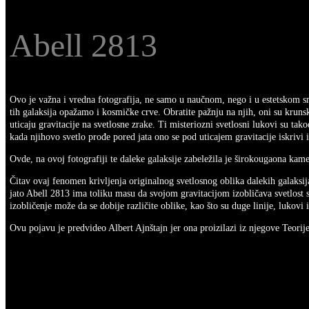
Abell 2813
Ovo je važna i vredna fotografija, ne samo u naučnom, nego i u estetskom sm
tih galaksija opažamo i kosmičke crve. Obratite pažnju na njih, oni su krunsk
uticaju gravitacije na svetlosne zrake. Ti misteriozni svetlosni lukovi su tako
kada njihovo svetlo prođe pored jata ono se pod uticajem gravitacije iskrivi 
Ovde, na ovoj fotografiji te daleke galaksije zabeležila je širokougaona ka
Čitav ovaj fenomen krivljenja originalnog svetlosnog oblika dalekih galaksi
jato Abell 2813 ima toliku masu da svojom gravitacijom izobličava svetlost sa
izobličenje može da se dobije različite oblike, kao što su duge linije, lukovi 
Ovu pojavu je predvideo Albert Ajnštajn jer ona proizilazi iz njegove Teorije