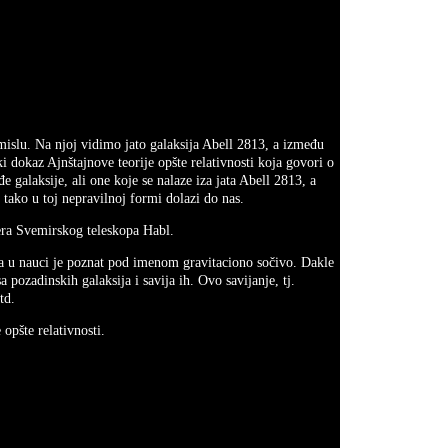
islu. Na njoj vidimo jato galaksija Abell 2813, a između
i dokaz Ajnštajnove teorije opšte relativnosti koja govori o
đe galaksije, ali one koje se nalaze iza jata Abell 2813, a
i tako u toj nepravilnoj formi dolazi do nas.
mera Svemirskog teleskopa Habl.
ja u nauci je poznat pod imenom gravitaciono sočivo. Dakle
 pozadinskih galaksija i savija ih. Ovo savijanje, tj.
itd.
 opšte relativnosti.