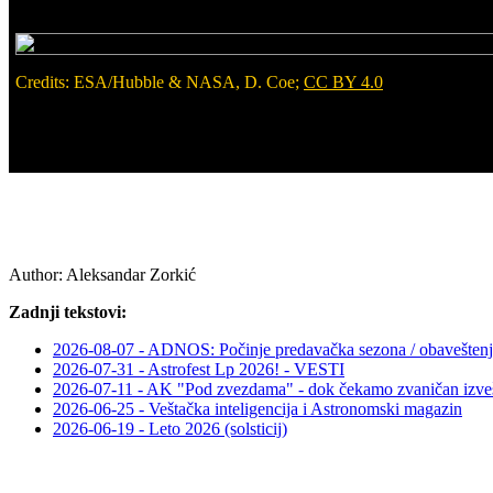
Credits: ESA/Hubble & NASA, D. Coe;
CC BY 4.0
Author:
Aleksandar Zorkić
Zadnji tekstovi:
2026-08-07 - ADNOS: Počinje predavačka sezona / obaveštenj
2026-07-31 - Astrofest Lp 2026! - VESTI
2026-07-11 - AK "Pod zvezdama" - dok čekamo zvaničan izveš
2026-06-25 - Veštačka inteligencija i Astronomski magazin
2026-06-19 - Leto 2026 (solsticij)