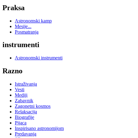
Praksa
Astronomski kamp
Mesije...
Posmatranja
instrumenti
Astronomski instrumenti
Razno
Istraživanja
Vesti
Mediji
Zabavnik
Zagonetni kosmos
Relaksacija
Biografije
Pijaca
Inspirisano astronomijom
Predavanja