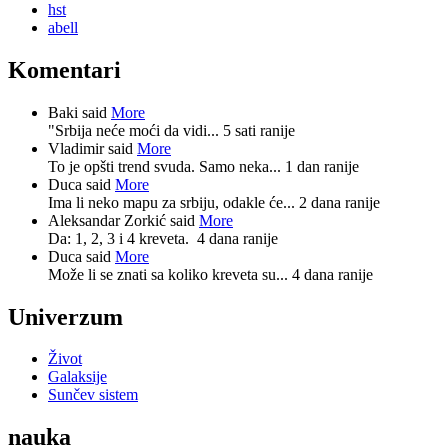
hst
abell
Komentari
Baki said
More
"Srbija neće moći da vidi...
5 sati ranije
Vladimir said
More
To je opšti trend svuda. Samo neka...
1 dan ranije
Duca said
More
Ima li neko mapu za srbiju, odakle će...
2 dana ranije
Aleksandar Zorkić said
More
Da: 1, 2, 3 i 4 kreveta.
4 dana ranije
Duca said
More
Može li se znati sa koliko kreveta su...
4 dana ranije
Univerzum
Život
Galaksije
Sunčev sistem
nauka