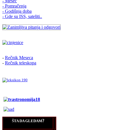
- Mesec
- Pomračenja
- Godišnja doba
- Gde su ISS, sateliti..
-
Rečnik Meseca
-
Rečnik teleskopa
?
ŠTA DA GLEDAM