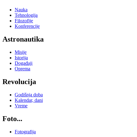
Nauka
Tehnologija
Filozofije
Konferencije
Astronautika
Misije
Istorija
Događaji
Oprema
Revolucija
Godišnja doba
Kalendar, dani
Vreme
Foto...
Fotografija