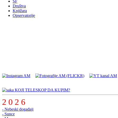
SF
Društva
Knjižara
Opservatorije
KOJI TELESKOP DA KUPIM?
2 0 2 6
- Nebeski događaji
- Sunce