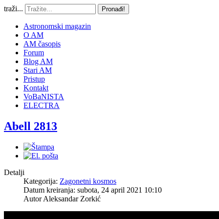
traži...
Pronađi!
Astronomski magazin
O AM
AM časopis
Forum
Blog AM
Stari AM
Pristup
Kontakt
VoBaNISTA
ELECTRA
Abell 2813
Detalji
Kategorija:
Zagonetni kosmos
Datum kreiranja: subota, 24 april 2021 10:10
Autor
Aleksandar Zorkić