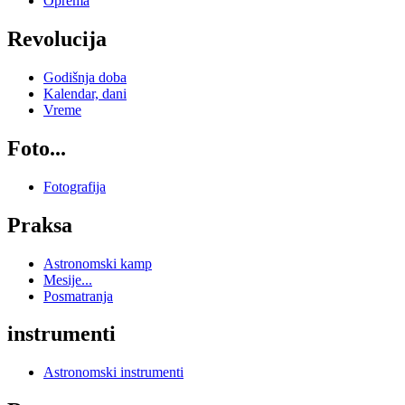
Oprema
Revolucija
Godišnja doba
Kalendar, dani
Vreme
Foto...
Fotografija
Praksa
Astronomski kamp
Mesije...
Posmatranja
instrumenti
Astronomski instrumenti