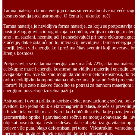
T
amna materija i tamna energija danas su verovatno dve najveće zag
kosmos stavlja pred astronome. O čemu je, ukratko, reč?
Tamna materija je nevidljiva forma materije, za koju se pretpostavlja
postoji zbog gravitacionog uticaja na običnu, vidljivu materiju, mater
smo i mi sazdani, neemitujući i nerasejavajući pri tome elektromagne
zračenje, dakle ostajući pri toj interakciji nevidljiva. Tamna energija 
teoriji, jedan vid energije koji prožima čitav svemir i koji povećava b
širenja kosmosa.
Pretpostavlja se da tamna energija zauzima čak 72%, a tamna materi
celokupne mase i energije kosmosa; na vidljivu materiju i energiju „o
svega oko 4%. Sve što smo mogli da vidimo u celom kosmosu, do teo
ovim nevidljivim komponentama univerzuma, je samo četiri procenta
„torte“! Nije zato nikakvo čudo što se potrazi za tamnom materijom 
energijom posvećuje izuzetna pažnja.
Astronomi i ovom prilikom koriste efekat gravitacionog sočiva, poja
svetlost, kao jedan oblik elektromagnetnih talasa, skreće sa pravolinij
u blizini tela velikih masa. Kao i kod običnih sočiva koje poznajemo i
geometrijske optike, i gravitaciona sočiva ne moraju obavezno da „uv
objekat posmatranja: često se dešava da se objekti iza gravitacionog 
pojave više puta, blago deformisani pri tome. Višestrukim, vanredno
merenjima mogu se donekle naslutiti tajne tamne energije.