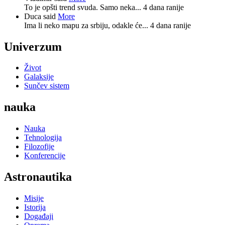
To je opšti trend svuda. Samo neka...
4 dana ranije
Duca said
More
Ima li neko mapu za srbiju, odakle će...
4 dana ranije
Univerzum
Život
Galaksije
Sunčev sistem
nauka
Nauka
Tehnologija
Filozofije
Konferencije
Astronautika
Misije
Istorija
Događaji