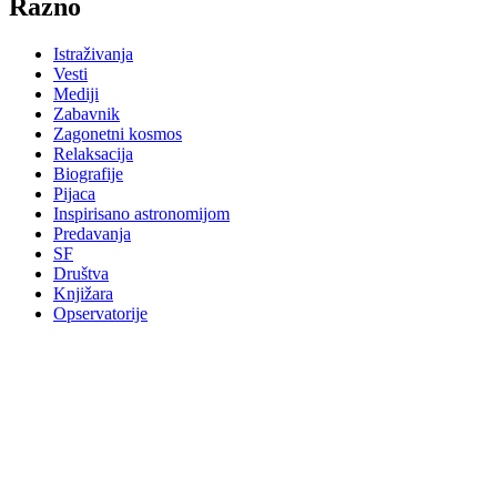
Razno
Istraživanja
Vesti
Mediji
Zabavnik
Zagonetni kosmos
Relaksacija
Biografije
Pijaca
Inspirisano astronomijom
Predavanja
SF
Društva
Knjižara
Opservatorije