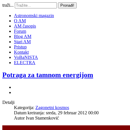
traži...
Pronađi!
Astronomski magazin
O AM
AM časopis
Forum
Blog AM
Stari AM
Pristup
Kontakt
VoBaNISTA
ELECTRA
Potraga za tamnom energijom
Detalji
Kategorija:
Zagonetni kosmos
Datum kreiranja: sreda, 29 februar 2012 00:00
Autor
Ivan Stamenković