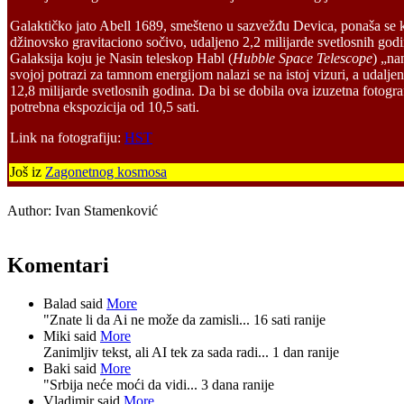
Galaktičko jato Abell 1689, smešteno u sazvežđu Devica, ponaša se 
džinovsko gravitaciono sočivo, udaljeno 2,2 milijarde svetlosnih godi
Galaksija koju je Nasin teleskop Habl (
Hubble Space Telescope
) „na
svojoj potrazi za tamnom energijom nalazi se na istoj vizuri, a udaljen
12,8 milijarde svetlosnih godina. Da bi se dobila ova izuzetna fotograf
potrebna ekspozicija od 10,5 sati.
Link na fotografiju:
HST
Još iz
Zagonetnog kosmosa
Author:
Ivan Stamenković
Komentari
Balad said
More
"Znate li da Ai ne može da zamisli...
16 sati ranije
Miki said
More
Zanimljiv tekst, ali AI tek za sada radi...
1 dan ranije
Baki said
More
"Srbija neće moći da vidi...
3 dana ranije
Vladimir said
More