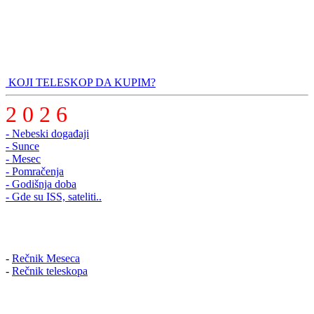
KOJI TELESKOP DA KUPIM?
2 0 2 6
- Nebeski događaji
- Sunce
- Mesec
- Pomračenja
- Godišnja doba
- Gde su ISS, sateliti..
-
Rečnik Meseca
-
Rečnik teleskopa