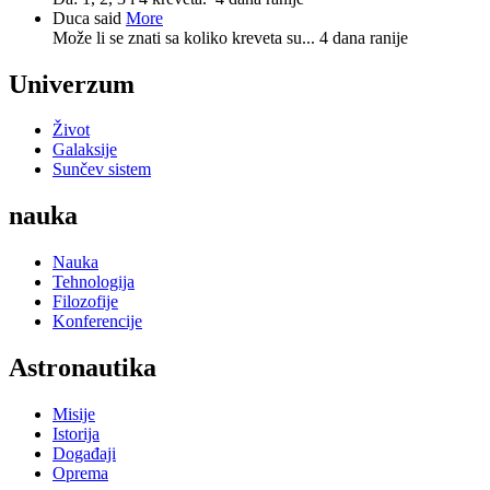
Duca said
More
Može li se znati sa koliko kreveta su...
4 dana ranije
Univerzum
Život
Galaksije
Sunčev sistem
nauka
Nauka
Tehnologija
Filozofije
Konferencije
Astronautika
Misije
Istorija
Događaji
Oprema