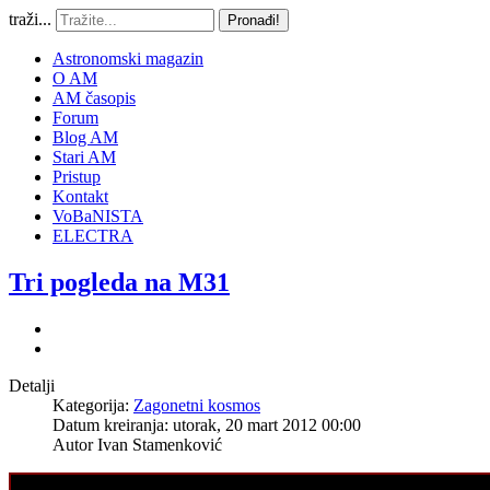
traži...
Pronađi!
Astronomski magazin
O AM
AM časopis
Forum
Blog AM
Stari AM
Pristup
Kontakt
VoBaNISTA
ELECTRA
Tri pogleda na M31
Detalji
Kategorija:
Zagonetni kosmos
Datum kreiranja: utorak, 20 mart 2012 00:00
Autor
Ivan Stamenković