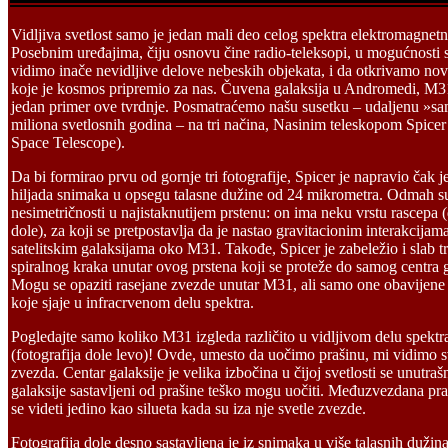
V
idljiva svetlost samo je jedan mali deo celog spektra elektromagnetni
Posebnim uređajima, čiju osnovu čine radio-teleksopi, u mogućnosti
vidimo inače nevidljive delove nebeskih objekata, i da otkrivamo nov
koje je kosmos pripremio za nas. Čuvena galaksija u Andromedi, M3
jedan primer ove tvrdnje. Posmatraćemo našu susetku – udaljenu »s
miliona svetlosnih godina – na tri načina, Nasinim teleskopom Spicer
Space Telescope).
Da bi formirao prvu od gornje tri fotografije, Spicer je napravio čak j
hiljada snimaka u opsegu talasne dužine od 24 mikrometra. Odmah s
nesimetričnosti u najistaknutijem prstenu: on ima neku vrstu rascepa 
dole), za koji se pretpostavlja da je nastao gravitacionim interakcija
satelitskim galaksijama oko M31. Takođe, Spicer je zabeležio i slab t
spiralnog kraka unutar ovog prstena koji se proteže do samog centra g
Mogu se opaziti rasejane zvezde unutar M31, ali samo one obavijene
koje sjaje u infracrvenom delu spektra.
Pogledajte samo koliko M31 izgleda različito u vidljivom delu spektr
(fotografija dole levo)! Ovde, umesto da uočimo prašinu, mi vidimo s
zvezda. Centar galaksije je velika izbočina u čijoj svetlosti se unutrašn
galaksije sastavljeni od prašine teško mogu uočiti. Međuzvezdana pr
se videti jedino kao silueta kada su iza nje svetle zvezde.
Fotografija dole desno sastavljena je iz snimaka u više talasnih dužina