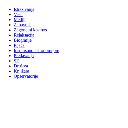
Istraživanja
Vesti
Mediji
Zabavnik
Zagonetni kosmos
Relaksacija
Biografije
Pijaca
Inspirisano astronomijom
Predavanja
SF
Društva
Knjižara
Opservatorije