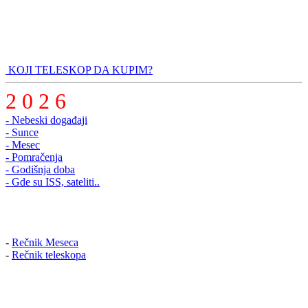
KOJI TELESKOP DA KUPIM?
2 0 2 6
- Nebeski događaji
- Sunce
- Mesec
- Pomračenja
- Godišnja doba
- Gde su ISS, sateliti..
-
Rečnik Meseca
-
Rečnik teleskopa