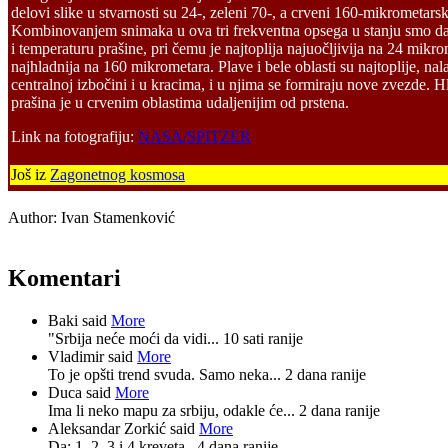
delovi slike u stvarnosti su 24-, zeleni 70-, a crveni 160-mikrometarsk
Kombinovanjem snimaka u ova tri frekventna opsega u stanju smo d
i temperaturu prašine, pri čemu je najtoplija najuočljivija na 24 mikro
najhladnija na 160 mikrometara. Plave i bele oblasti su najtoplije, nal
centralnoj izbočini i u kracima, i u njima se formiraju nove zvezde. H
prašina je u crvenim oblastima udaljenijim od prstena.
Link na fotografiju:
NASA/SPITZER
Još iz
Zagonetnog kosmosa
Author:
Ivan Stamenković
Komentari
Baki said
More
"Srbija neće moći da vidi...
10 sati ranije
Vladimir said
More
To je opšti trend svuda. Samo neka...
2 dana ranije
Duca said
More
Ima li neko mapu za srbiju, odakle će...
2 dana ranije
Aleksandar Zorkić said
More
Da: 1, 2, 3 i 4 kreveta.
4 dana ranije