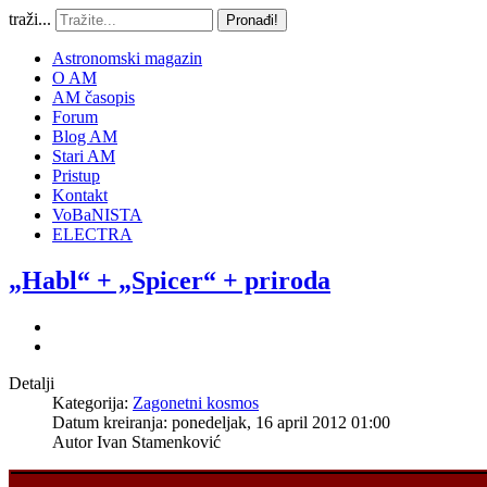
traži...
Pronađi!
Astronomski magazin
O AM
AM časopis
Forum
Blog AM
Stari AM
Pristup
Kontakt
VoBaNISTA
ELECTRA
„Habl“ + „Spicer“ + priroda
Detalji
Kategorija:
Zagonetni kosmos
Datum kreiranja: ponedeljak, 16 april 2012 01:00
Autor
Ivan Stamenković