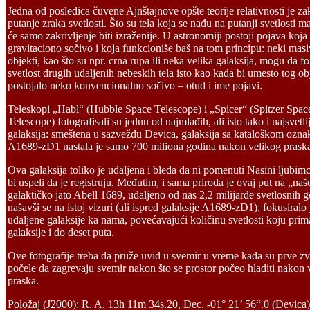
J
edna od posledica čuvene Ajnštajnove opšte teorije relativnosti je zak
putanje zraka svetlosti. Što su tela koja se nađu na putanji svetlosti ma
će samo zakrivljenje biti izraženije. U astronomiji postoji pojava koja
gravitaciono sočivo i koja funkcioniše baš na tom principu: neki masi
objekti, kao što su npr. crna rupa ili neka velika galaksija, mogu da f
svetlost drugih udaljenih nebeskih tela isto kao kada bi umesto tog ob
postojalo neko konvencionalno sočivo – otud i ime pojavi.
Teleskopi „Habl“ (Hubble Space Telescope) i „Spicer“ (Spitzer Spac
Telescope) fotografisali su jednu od najmlađih, ali isto tako i najsvetli
galaksija: smeštena u sazvežđu Devica, galaksija sa kataloškom ozn
A1689-zD1 nastala je samo 700 miliona godina nakon velikog prask
Ova galaksija toliko je udaljena i bleda da ni pomenuti Nasini ljubim
bi uspeli da je registruju. Međutim, i sama priroda je ovaj put na „našo
galaktičko jato Abell 1689, udaljeno od nas 2,2 milijarde svetlosnih g
našavši se na istoj vizuri (ali ispred galaksije A1689-zD1), fokusiralo 
udaljene galaksije ka nama, povećavajući količinu svetlosti koju pri
galaksije i do deset puta.
Ove fotografije treba da pruže uvid u svemir u vreme kada su prve z
počele da zagrevaju svemir nakon što se prostor počeo hladiti nakon 
praska.
Položaj (J2000): R. A. 13h 11m 34s.20, Dec. -01° 21’ 56“.0 (Devica)