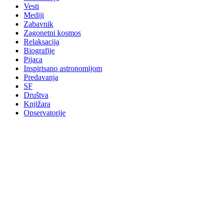
Vesti
Mediji
Zabavnik
Zagonetni kosmos
Relaksacija
Biografije
Pijaca
Inspirisano astronomijom
Predavanja
SF
Društva
Knjižara
Opservatorije