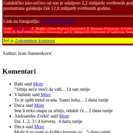
Galaktičko jato-sočivo od nas je udaljeno 2,2 milijarde svetlosnih god
posmatrana galaksija čak 12,8 milijardi svetlosnih godina.
Link na fotografiju:
NASA/SPITZER
Credit:
NASA
;
ESA
; L. Bradley (Johns Hopkins University); R. Bouwens (University of Califo
Cruz); H. Ford (Johns Hopkins University); and G. Illingworth (University of California, Sant
Još iz
Zagonetnog kosmosa
Author:
Ivan Stamenković
Komentari
Baki said
More
"Srbija neće moći da vidi...
14 sati ranije
Vladimir said
More
To je opšti trend svuda. Samo neka...
2 dana ranije
Duca said
More
Ima li neko mapu za srbiju, odakle će...
2 dana ranije
Aleksandar Zorkić said
More
Da: 1, 2, 3 i 4 kreveta.
4 dana ranije
Duca said
More
Može li se znati sa koliko kreveta su...
5 dana ranije