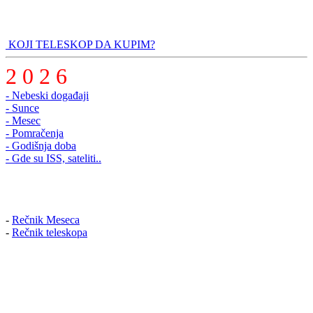
KOJI TELESKOP DA KUPIM?
2 0 2 6
- Nebeski događaji
- Sunce
- Mesec
- Pomračenja
- Godišnja doba
- Gde su ISS, sateliti..
-
Rečnik Meseca
-
Rečnik teleskopa