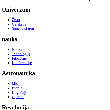
Univerzum
Život
Galaksije
Sunčev sistem
nauka
Nauka
Tehnologija
Filozofije
Konferencije
Astronautika
Misije
Istorija
Događaji
Oprema
Revolucija