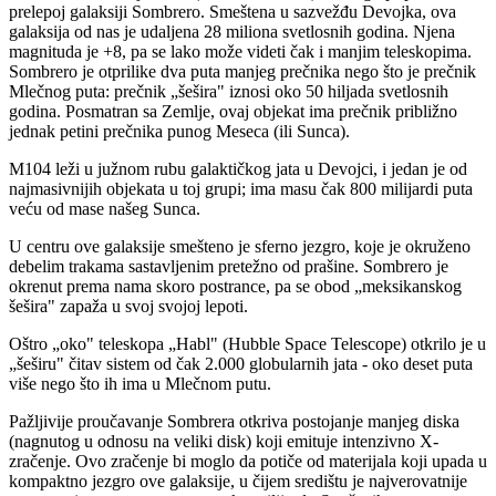
prelepoj galaksiji Sombrero. Smeštena u sazvežđu Devojka, ova
galaksija od nas je udaljena 28 miliona svetlosnih godina. Njena
magnituda je +8, pa se lako može videti čak i manjim teleskopima.
Sombrero je otprilike dva puta manjeg prečnika nego što je prečnik
Mlečnog puta: prečnik „šešira" iznosi oko 50 hiljada svetlosnih
godina. Posmatran sa Zemlje, ovaj objekat ima prečnik približno
jednak petini prečnika punog Meseca (ili Sunca).
M104 leži u južnom rubu galaktičkog jata u Devojci, i jedan je od
najmasivnijih objekata u toj grupi; ima masu čak 800 milijardi puta
veću od mase našeg Sunca.
U centru ove galaksije smešteno je sferno jezgro, koje je okruženo
debelim trakama sastavljenim pretežno od prašine. Sombrero je
okrenut prema nama skoro postrance, pa se obod „meksikanskog
šešira" zapaža u svoj svojoj lepoti.
Oštro „oko" teleskopa „Habl" (Hubble Space Telescope) otkrilo je u
„šeširu" čitav sistem od čak 2.000 globularnih jata - oko deset puta
više nego što ih ima u Mlečnom putu.
Pažljivije proučavanje Sombrera otkriva postojanje manjeg diska
(nagnutog u odnosu na veliki disk) koji emituje intenzivno X-
zračenje. Ovo zračenje bi moglo da potiče od materijala koji upada u
kompaktno jezgro ove galaksije, u čijem središtu je najverovatnije