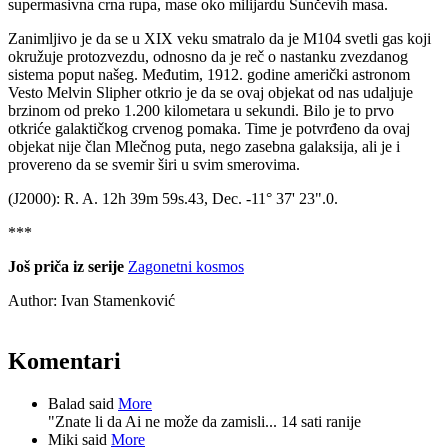
supermasivna crna rupa, mase oko milijardu Sunčevih masa.
Zanimljivo je da se u XIX veku smatralo da je M104 svetli gas koji
okružuje protozvezdu, odnosno da je reč o nastanku zvezdanog
sistema poput našeg. Međutim, 1912. godine američki astronom
Vesto Melvin Slipher otkrio je da se ovaj objekat od nas udaljuje
brzinom od preko 1.200 kilometara u sekundi. Bilo je to prvo
otkriće galaktičkog crvenog pomaka. Time je potvrđeno da ovaj
objekat nije član Mlečnog puta, nego zasebna galaksija, ali je i
provereno da se svemir širi u svim smerovima.
(J2000): R. A. 12h 39m 59s.43, Dec. -11° 37' 23".0.
***
Još priča iz serije
Zagonetni kosmos
Author:
Ivan Stamenković
Komentari
Balad said
More
"Znate li da Ai ne može da zamisli...
14 sati ranije
Miki said
More