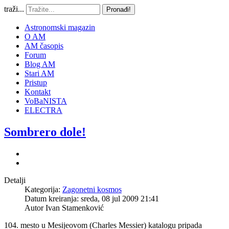
traži...
Pronađi!
Astronomski magazin
O AM
AM časopis
Forum
Blog AM
Stari AM
Pristup
Kontakt
VoBaNISTA
ELECTRA
Sombrero dole!
Detalji
Kategorija:
Zagonetni kosmos
Datum kreiranja: sreda, 08 jul 2009 21:41
Autor
Ivan Stamenković
104. mesto u Mesijeovom (Charles Messier) katalogu pripada