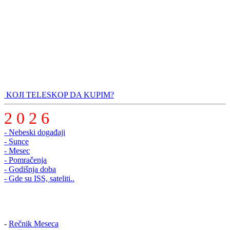
KOJI TELESKOP DA KUPIM?
2 0 2 6
- Nebeski događaji
- Sunce
- Mesec
- Pomračenja
- Godišnja doba
- Gde su ISS, sateliti..
-
Rečnik Meseca