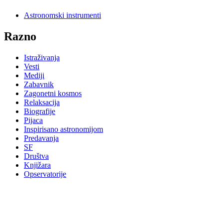
Astronomski instrumenti
Razno
Istraživanja
Vesti
Mediji
Zabavnik
Zagonetni kosmos
Relaksacija
Biografije
Pijaca
Inspirisano astronomijom
Predavanja
SF
Društva
Knjižara
Opservatorije