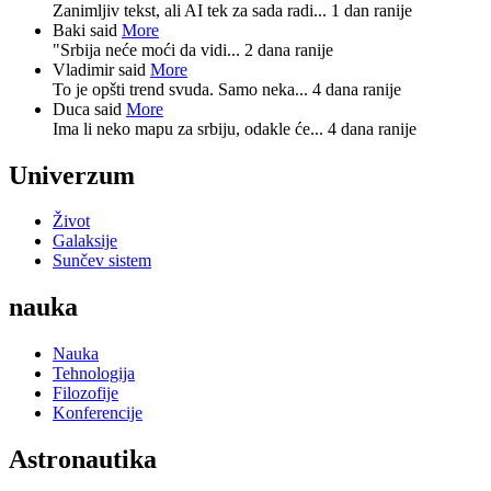
Zanimljiv tekst, ali AI tek za sada radi...
1 dan ranije
Baki said
More
"Srbija neće moći da vidi...
2 dana ranije
Vladimir said
More
To je opšti trend svuda. Samo neka...
4 dana ranije
Duca said
More
Ima li neko mapu za srbiju, odakle će...
4 dana ranije
Univerzum
Život
Galaksije
Sunčev sistem
nauka
Nauka
Tehnologija
Filozofije
Konferencije
Astronautika