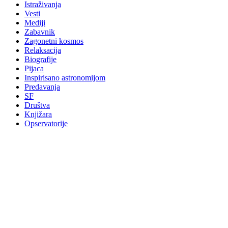
Istraživanja
Vesti
Mediji
Zabavnik
Zagonetni kosmos
Relaksacija
Biografije
Pijaca
Inspirisano astronomijom
Predavanja
SF
Društva
Knjižara
Opservatorije