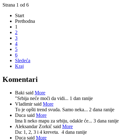
Strana 1 od 6
Start
Prethodna
1
2
3
4
5
6
Sledeća
Kraj
Komentari
Baki said
More
"Srbija neće moći da vidi...
1 dan ranije
Vladimir said
More
To je opšti trend svuda. Samo neka...
2 dana ranije
Duca said
More
Ima li neko mapu za srbiju, odakle će...
3 dana ranije
Aleksandar Zorkić said
More
Da: 1, 2, 3 i 4 kreveta.
4 dana ranije
Duca said
More