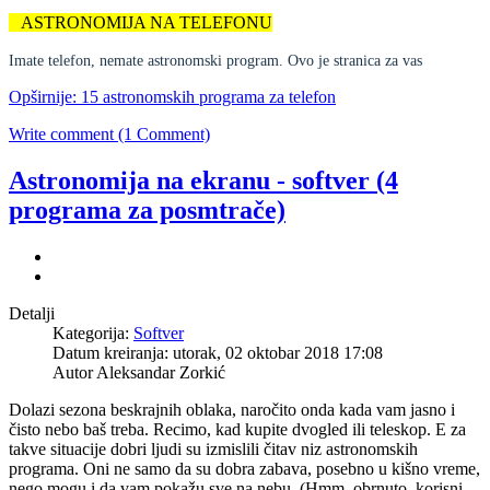
ASTRONOMIJA NA TELEFONU
Imate telefon, nemate astronomski program. Ovo je stranica za vas
Opširnije: 15 astronomskih programa za telefon
Write comment (1 Comment)
Astronomija na ekranu - softver (4
programa za posmtrače)
Detalji
Kategorija:
Softver
Datum kreiranja: utorak, 02 oktobar 2018 17:08
Autor Aleksandar Zorkić
Dolazi sezona beskrajnih oblaka, naročito onda kada vam jasno i
čisto nebo baš treba. Recimo, kad kupite dvogled ili teleskop. E za
takve situacije dobri ljudi su izmislili čitav niz astronomskih
programa. Oni ne samo da su dobra zabava, posebno u kišno vreme,
nego mogu i da vam pokažu sve na nebu. (Hmm, obrnuto, korisni