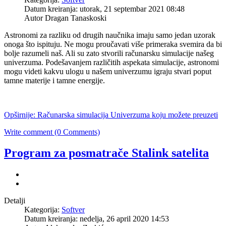
Datum kreiranja: utorak, 21 septembar 2021 08:48
Autor Dragan Tanaskoski
Astronomi za razliku od drugih naučnika imaju samo jedan uzorak
onoga što ispituju. Ne mogu proučavati više primeraka svemira da bi
bolje razumeli naš. Ali su zato stvorili računarsku simulacije našeg
univerzuma. Podešavanjem različitih aspekata simulacije, astronomi
mogu videti kakvu ulogu u našem univerzumu igraju stvari poput
tamne materije i tamne energije.
Opširnije: Računarska simulacija Univerzuma koju možete preuzeti
Write comment (0 Comments)
Program za posmatrače Stalink satelita
Detalji
Kategorija:
Softver
Datum kreiranja: nedelja, 26 april 2020 14:53