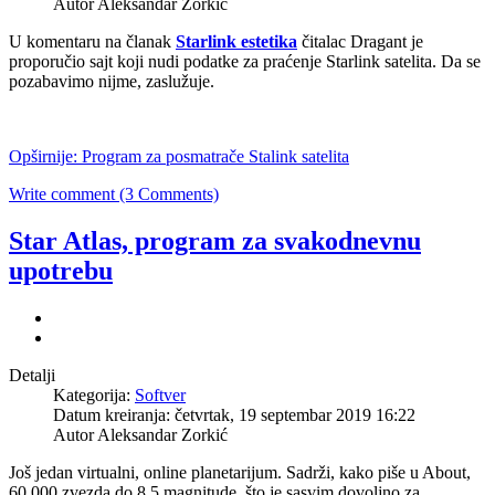
Autor Aleksandar Zorkić
U komentaru na članak
Starlink estetika
čitalac Dragant je
proporučio sajt koji nudi podatke za praćenje Starlink satelita. Da se
pozabavimo nijme, zaslužuje.
Opširnije: Program za posmatrače Stalink satelita
Write comment (3 Comments)
Star Atlas, program za svakodnevnu
upotrebu
Detalji
Kategorija:
Softver
Datum kreiranja: četvrtak, 19 septembar 2019 16:22
Autor Aleksandar Zorkić
Još jedan virtualni, online planetarijum. Sadrži, kako piše u About,
60.000 zvezda do 8,5 magnitude, što je sasvim dovoljno za