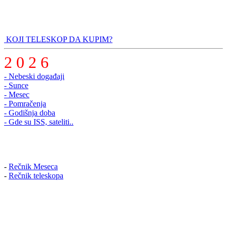
KOJI TELESKOP DA KUPIM?
2 0 2 6
- Nebeski događaji
- Sunce
- Mesec
- Pomračenja
- Godišnja doba
- Gde su ISS, sateliti..
-
Rečnik Meseca
-
Rečnik teleskopa