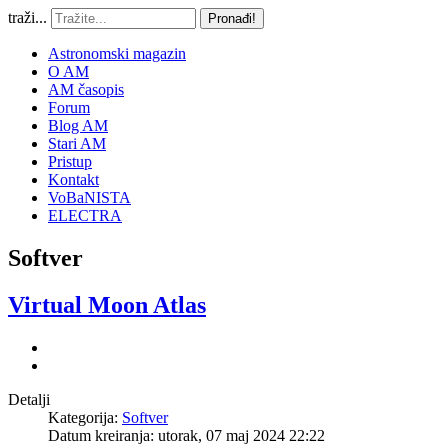
traži...
Pronađi!
Astronomski magazin
O AM
AM časopis
Forum
Blog AM
Stari AM
Pristup
Kontakt
VoBaNISTA
ELECTRA
Softver
Virtual Moon Atlas
Detalji
Kategorija:
Softver
Datum kreiranja: utorak, 07 maj 2024 22:22