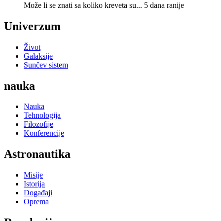
Može li se znati sa koliko kreveta su...
5 dana ranije
Univerzum
Život
Galaksije
Sunčev sistem
nauka
Nauka
Tehnologija
Filozofije
Konferencije
Astronautika
Misije
Istorija
Događaji
Oprema