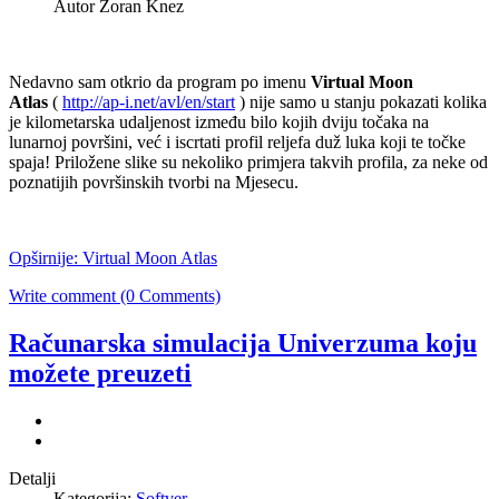
Autor Zoran Knez
Nedavno sam otkrio da program po imenu
Virtual Moon
Atlas
(
http://ap-i.net/avl/en/start
) nije samo u stanju pokazati kolika
je kilometarska udaljenost između bilo kojih dviju točaka na
lunarnoj površini, već i iscrtati profil reljefa duž luka koji te točke
spaja! Priložene slike su nekoliko primjera takvih profila, za neke od
poznatijih površinskih tvorbi na Mjesecu.
Opširnije: Virtual Moon Atlas
Write comment (0 Comments)
Računarska simulacija Univerzuma koju
možete preuzeti
Detalji
Kategorija:
Softver